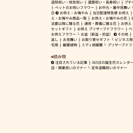
退院祝い・快気祝い
還暦祝い・長寿祝い
プチ
ペットのお祝いフラワー
お中元・暑中見舞い
日
お供え・お悔やみ
当日配達特急便 お供え
え・お悔やみ商品一覧
お供え・お悔やみの花
法要以降に贈る花
通夜・葬儀に贈る花
お供え
セットギフト
お供え プリザーブドフラワー
ペ
お供えフラワー
お盆（新盆・初盆）
その他
返し
お見舞い
お取り寄せギフト
ビジネス用
宅用
観葉植物
ミディ胡蝶蘭
プリザーブドフ
読み物
注目されている記事
365日の誕生花カレンダ
店・開業祝いのマナー
定年退職祝いのマナー