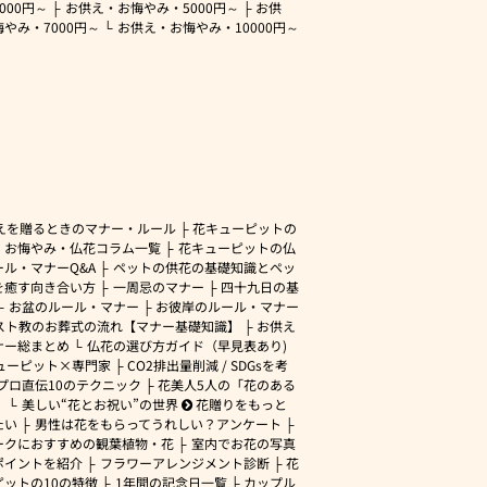
3000円～
お供え・お悔やみ・
5000円～
お供
悔やみ・
7000円～
お供え・お悔やみ・
10000円～
えを贈るときのマナー・ルール
花キューピットの
・お悔やみ・仏花コラム一覧
花キューピットの仏
ル・マナーQ&A
ペットの供花の基礎知識とペッ
を癒す向き合い方
一周忌のマナー
四十九日の基
お盆のルール・マナー
お彼岸のルール・マナー
スト教のお葬式の流れ【マナー基礎知識】
お供え
ナー総まとめ
仏花の選び方ガイド（早見表あり)
ューピット×専門家
CO2排出量削減 / SDGsを考
プロ直伝10のテクニック
花美人5人の「花のある
」
美しい“花とお祝い”の世界
花贈りをもっと
たい
男性は花をもらってうれしい？アンケート
ークにおすすめの観葉植物・花
室内でお花の写真
ポイントを紹介
フラワーアレンジメント診断
花
ピットの10の特徴
1年間の記念日一覧
カップル