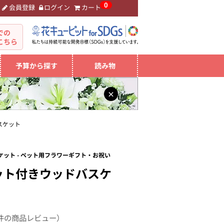
0
会員登録
ログイン
カート
。
での
こちら
予算から探す
読み物
×
スケット
ット - ペット用フラワーギフト・お祝い
ット付きウッドバスケ
件の商品レビュー）