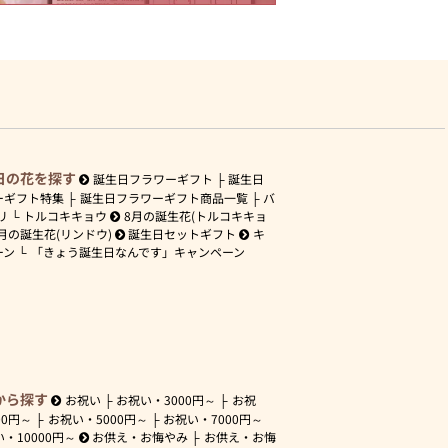
日の花を探す
誕生日フラワーギフト
誕生日
ーギフト特集
誕生日フラワーギフト商品一覧
バ
リ
トルコキキョウ
8月の誕生花(トルコキキョ
月の誕生花(リンドウ)
誕生日セットギフト
キ
ーン
「きょう誕生日なんです」キャンペーン
から探す
お祝い
お祝い・
3000円～
お祝
00円～
お祝い・
5000円～
お祝い・
7000円～
い・
10000円～
お供え・お悔やみ
お供え・お悔