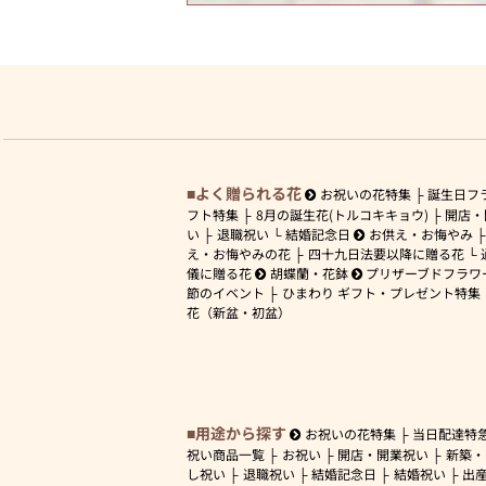
よく贈られる花
お祝いの花特集
誕生日フ
フト特集
8月の誕生花(トルコキキョウ)
開店・
い
退職祝い
結婚記念日
お供え・お悔やみ
え・お悔やみの花
四十九日法要以降に贈る花
儀に贈る花
胡蝶蘭・花鉢
プリザーブドフラワ
節のイベント
ひまわり ギフト・プレゼント特集
花（新盆・初盆）
用途から探す
お祝いの花特集
当日配達特
祝い商品一覧
お祝い
開店・開業祝い
新築・
し祝い
退職祝い
結婚記念日
結婚祝い
出