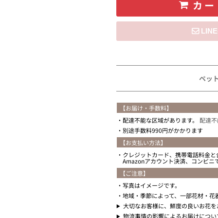
カー
住所を知らない
ペッ
【お届け・手数料】
配達不能な区域があります。
配達不
別途手数料990円がかかります
【お支払い方法】
クレジットカード、携帯電話料金と
Amazonアカウント決済、コンビ
【ご注意】
写真はイメージです。
地域・季節によって、一部花材・花
大切なお客様に、鮮度の良いお花を
物流事情の影響によるお届けについ