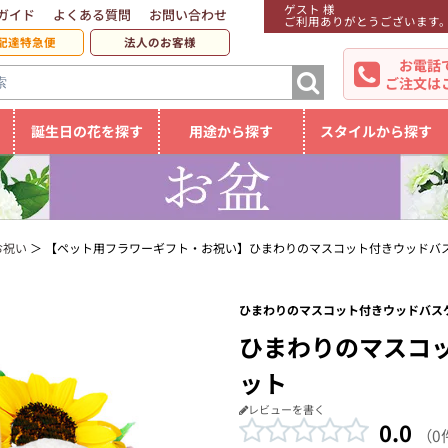
ゲスト 様
ガイド
よくある質問
お問い合わせ
ご利用ありがとうございます
配達特急便
法人のお客様
お電話
ご注文は
誕生日の花を探す
用途から探す
スタイルから探す
お祝い
【ペット用フラワーギフト・お祝い】ひまわりのマスコット付きウッドバ
ひまわりのマスコット付きウッドバスケ
ひまわりのマスコ
ット
レビューを書く
0.0
（0