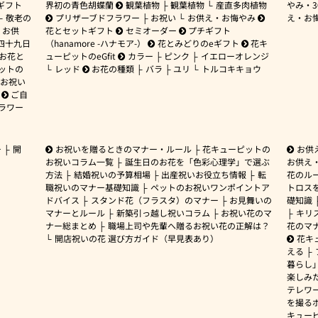
ギフト
界初の青色胡蝶蘭
観葉植物
観葉植物
産直多肉植物
やみ・
敬老の
プリザーブドフラワー
お祝い
お供え・お悔やみ
え・お
お供
花とセットギフト
セミオーダー
プチギフト
四十九日
（hanamore -ハナモア-）
花とみどりのeギフト
花キ
 お花と
ューピットのeGfit
カラー
ピンク
イエローオレンジ
ットの
レッド
お花の種類
バラ
ユリ
トルコキキョウ
お祝い
ご自
ラワー
ー
開
お祝いを贈るときのマナー・ルール
花キューピットの
お供
お祝いコラム一覧
誕生日のお花を「色彩心理学」で選ぶ
お供え
方法
結婚祝いの予算相場
出産祝いお役立ち情報
転
花のルー
職祝いのマナー基礎知識
ペットのお祝いワンポイントア
トロス
ドバイス
スタンド花（フラスタ）のマナー
お見舞いの
礎知識
マナーとルール
新築引っ越し祝いコラム
お祝い花のマ
キリ
ナー総まとめ
職場上司や先輩へ贈るお祝い花の正解は？
花のマ
開店祝いの花 選び方ガイド（早見表あり）
花キ
える
暮らし
楽しみ
テレワ
を撮る
キュー