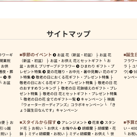
サイトマップ
季節のイベント
誕生
ラワーギ
お盆 花（新盆・初盆）
お盆 花
開業祝
（新盆・初盆）
お盆・お供え 花とセットギフト
お
フラワ
お供
盆・お供え プリザーブドフラワー
ひまわり ギフト・プ
ラ
ユ
通夜・葬
レゼント特集
夏の花贈り・お中元・暑中見舞い 花のギフ
ウ)
9
ー
季
ト特集
敬老の日におくる花ギフト・プレゼント特集
ャンペ
お盆
敬老の日におくる花ギフト・プレゼント特集
敬老の日 花
のおすすめランキング
敬老の日 花鉢植えのギフト・プレ
ゼント特集
敬老の日 花とセットギフト・プレゼント特集
敬老の日の花 全てのギフト一覧
キャンペーン
映画
『ウォーターガーディアンズ』コラボキャンペーン
「き
ょう誕生日なんです」キャンペーン
スタイルから探す
予算
急便
お
アレンジメント
花束
スタン
引っ越
ド花
お祝い
お供え・お悔やみ
胡蝶蘭
胡蝶蘭・花
い・
40
産祝い
鉢
ミディ胡蝶蘭・お祝い
ミディ胡蝶蘭・お供え
世
お祝