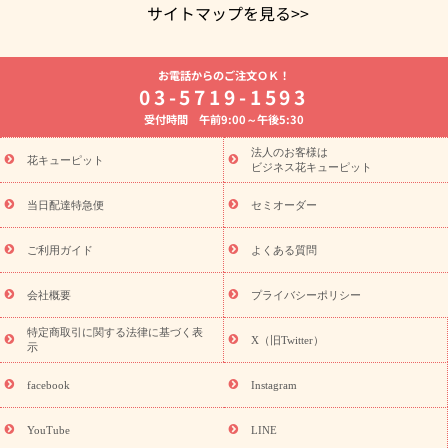
サイトマップを見る>>
よく贈られる花
お祝いの花特集
誕生日フラワーギフト特集
お電話からのご注文ＯＫ！
8月の誕生花(トルコキキョウ)
開店・開業祝い
退職祝い
結
03-5719-1593
婚記念日
お供え・お悔やみ
お供え・お悔やみの花
四十九日
受付時間 午前9:00～午後5:30
法要以降に贈る花
通夜・葬儀に贈る花
胡蝶蘭・花鉢
プリザ
ーブドフラワー
季節のイベント
ひまわり ギフト・プレゼント
法人のお客様は
季節のイベント
花キューピット
特集
お盆 花（新盆・初盆）
お盆 花（新
ビジネス花キューピット
盆・初盆）
お盆 花（新盆・初盆）
お盆・お供え 花とセットギ
フト
お盆・お供え プリザーブドフラワー
ひまわり ギフト・プ
当日配達特急便
セミオーダー
レゼント特集
夏の花贈り・お中元・暑中見舞い 花のギフト特集
敬老の日におくる花ギフト・プレゼント特集
敬老の日におくる
ご利用ガイド
よくある質問
花ギフト・プレゼント特集
敬老の日 花のおすすめランキング
敬
老の日 花鉢植えのギフト・プレゼント特集
敬老の日 花とセットギ
会社概要
プライバシーポリシー
フト・プレゼント特集
敬老の日の花 全てのギフト一覧
キャン
ペーン
映画『ウォーターガーディアンズ』コラボキャンペーン
特定商取引に関する法律に基づく表
X（旧Twitter）
示
誕生日の花を探す
「きょう誕生日なんです」キャンペーン
誕生日フラワーギフト
誕生日フラワーギフト特集
誕生日フラワ
facebook
Instagram
ーギフト商品一覧
バラ
ユリ
トルコキキョウ
8月の誕生花
(トルコキキョウ)
9月の誕生花(リンドウ)
誕生日セットギフト
YouTube
LINE
用途か
キャンペーン
「きょう誕生日なんです」キャンペーン