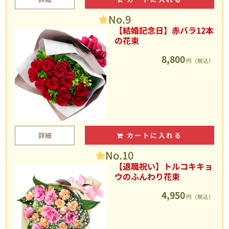
No.9
【結婚記念日】赤バラ12本
の花束
8,800
円（税込）
詳細
カートに入れる
No.10
【退職祝い】トルコキキョ
ウのふんわり花束
4,950
円（税込）