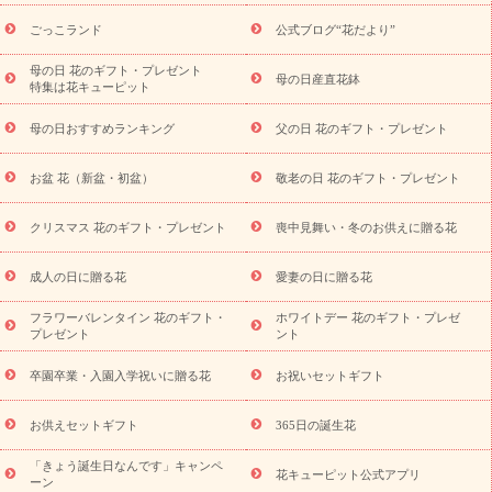
ら探す
お祝いの花特集
当日配達特急便
お祝い商品一覧
お
ごっこランド
公式ブログ“花だより”
祝い
開店・開業祝い
新築・引っ越し祝い
退職祝い
結婚記
念日
結婚祝い
出産祝い
退院祝い・快気祝い
還暦祝い・長
母の日 花のギフト・プレゼント
母の日産直花鉢
特集は花キューピット
寿祝い
プチギフト
ペットのお祝いフラワー
お中元・暑中見
舞い
敬老の日
お供え・お悔やみ
当日配達特急便 お供え
お
母の日おすすめランキング
父の日 花のギフト・プレゼント
供え・お悔やみ商品一覧
お供え・お悔やみの花
四十九日法要以
降に贈る花
通夜・葬儀に贈る花
お供え お花とセットギフト
お盆 花（新盆・初盆）
敬老の日 花のギフト・プレゼント
お供え プリザーブドフラワー
ペットのお供えフラワー
お盆（新
盆・初盆）
その他
お祝い返し
お見舞い
お取り寄せギフト
ビジネス用
ご自宅用
観葉植物
ミディ胡蝶蘭
プリザーブ
クリスマス 花のギフト・プレゼント
喪中見舞い・冬のお供えに贈る花
スタイルから探す
ドフラワー
アレンジメント
花束
スタ
ンド花
お祝い
お供え・お悔やみ
胡蝶蘭
胡蝶蘭・花鉢
ミ
成人の日に贈る花
愛妻の日に贈る花
ディ胡蝶蘭・お祝い
ミディ胡蝶蘭・お供え
世界初の青色胡蝶蘭
フラワーバレンタイン 花のギフト・
ホワイトデー 花のギフト・プレゼ
観葉植物
観葉植物
産直多肉植物
プリザーブドフラワー
プレゼント
ント
お祝い
お供え・お悔やみ
花とセットギフト
セミオーダー
プチギフト（hanamore -ハナモア-）
花とみどりのeギフト
花
卒園卒業・入園入学祝いに贈る花
お祝いセットギフト
キューピットのeGfit
カラー
ピンク
イエローオレンジ
レッ
予算から探す
ド
お花の種類
バラ
ユリ
トルコキキョウ
お供えセットギフト
365日の誕生花
お祝い
お祝い・
3000円～
お祝い・
4000円～
お祝い・
5000円～
お祝い・
7000円～
お祝い・
10000円～
お供え・お
「きょう誕生日なんです」キャンペ
花キューピット公式アプリ
ーン
悔やみ
お供え・お悔やみ・
3000円～
お供え・お悔やみ・
5000