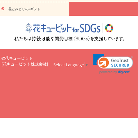
円～
お供え・お悔やみ・
7000円～
お供え・お悔やみ・
10000
花とみどりのeギフト
読み物
円～
注目されている記事
365日の誕生花カレンダー
開店・開業祝
いのマナー
定年退職祝いのマナー
お祝いを贈るときのマナー・
ルール
花キューピットのお祝いコラム一覧
誕生日のお花を「色
彩心理学」で選ぶ方法
結婚祝いの予算相場
出産祝いお役立ち情
報
転職祝いのマナー基礎知識
ペットのお祝いワンポイントアド
バイス
スタンド花（フラスタ）のマナー
お見舞いのマナーとル
花キューピット
ール
新築引っ越し祝いコラム
お祝い花のマナー総まとめ
職
[
花キューピット株式会社
]
Select Language
▼
場上司や先輩へ贈るお祝い花の正解は？
開店祝いの花 選び方ガイ
ド（早見表あり）
お供えを贈るときのマナー・ルール
花キューピットのお供え・
お悔やみ・仏花コラム一覧
花キューピットの仏花のルール・マナ
ーQ&A
ペットの供花の基礎知識とペットロスを癒す向き合い方
一周忌のマナー
四十九日の基礎知識
お盆のルール・マナー
お彼岸のルール・マナー
キリスト教のお葬式の流れ【マナー基礎
知識】
お供え花のマナー総まとめ
仏花の選び方ガイド（早見表
あり)
花キューピット×専門家
CO2排出量削減 / SDGsを考える
プロ直伝10のテクニック
花美人5人の「花のある暮らし」
美
しい“花とお祝い”の世界
花贈りをもっと楽しみたい
男性は花を
もらってうれしい？アンケート
テレワークにおすすめの観葉植