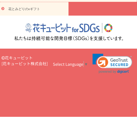
円～
お供え・お悔やみ・
7000円～
お供え・お悔やみ・
10000
花とみどりのeギフト
読み物
円～
注目されている記事
365日の誕生花カレンダー
開店・開業祝
いのマナー
定年退職祝いのマナー
お祝いを贈るときのマナー・
ルール
花キューピットのお祝いコラム一覧
誕生日のお花を「色
彩心理学」で選ぶ方法
結婚祝いの予算相場
出産祝いお役立ち情
報
転職祝いのマナー基礎知識
ペットのお祝いワンポイントアド
バイス
スタンド花（フラスタ）のマナー
お見舞いのマナーとル
花キューピット
ール
新築引っ越し祝いコラム
お祝い花のマナー総まとめ
職
[
花キューピット株式会社
]
Select Language
▼
場上司や先輩へ贈るお祝い花の正解は？
開店祝いの花 選び方ガイ
ド（早見表あり）
お供えを贈るときのマナー・ルール
花キューピットのお供え・
お悔やみ・仏花コラム一覧
花キューピットの仏花のルール・マナ
ーQ&A
ペットの供花の基礎知識とペットロスを癒す向き合い方
一周忌のマナー
四十九日の基礎知識
お盆のルール・マナー
お彼岸のルール・マナー
キリスト教のお葬式の流れ【マナー基礎
知識】
お供え花のマナー総まとめ
仏花の選び方ガイド（早見表
あり)
花キューピット×専門家
CO2排出量削減 / SDGsを考える
プロ直伝10のテクニック
花美人5人の「花のある暮らし」
美
しい“花とお祝い”の世界
花贈りをもっと楽しみたい
男性は花を
もらってうれしい？アンケート
テレワークにおすすめの観葉植