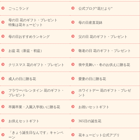
ら探す
お祝いの花特集
当日配達特急便
お祝い商品一覧
お
ごっこランド
公式ブログ“花だより”
祝い
開店・開業祝い
新築・引っ越し祝い
退職祝い
結婚記
念日
結婚祝い
出産祝い
退院祝い・快気祝い
還暦祝い・長
母の日 花のギフト・プレゼント
母の日産直花鉢
特集は花キューピット
寿祝い
プチギフト
ペットのお祝いフラワー
お中元・暑中見
舞い
敬老の日
お供え・お悔やみ
当日配達特急便 お供え
お
母の日おすすめランキング
父の日 花のギフト・プレゼント
供え・お悔やみ商品一覧
お供え・お悔やみの花
四十九日法要以
降に贈る花
通夜・葬儀に贈る花
お供え お花とセットギフト
お盆 花（新盆・初盆）
敬老の日 花のギフト・プレゼント
お供え プリザーブドフラワー
ペットのお供えフラワー
お盆（新
盆・初盆）
その他
お祝い返し
お見舞い
お取り寄せギフト
ビジネス用
ご自宅用
観葉植物
ミディ胡蝶蘭
プリザーブ
クリスマス 花のギフト・プレゼント
喪中見舞い・冬のお供えに贈る花
スタイルから探す
ドフラワー
アレンジメント
花束
スタ
ンド花
お祝い
お供え・お悔やみ
胡蝶蘭
胡蝶蘭・花鉢
ミ
成人の日に贈る花
愛妻の日に贈る花
ディ胡蝶蘭・お祝い
ミディ胡蝶蘭・お供え
世界初の青色胡蝶蘭
フラワーバレンタイン 花のギフト・
ホワイトデー 花のギフト・プレゼ
観葉植物
観葉植物
産直多肉植物
プリザーブドフラワー
プレゼント
ント
お祝い
お供え・お悔やみ
花とセットギフト
セミオーダー
プチギフト（hanamore -ハナモア-）
花とみどりのeギフト
花
卒園卒業・入園入学祝いに贈る花
お祝いセットギフト
キューピットのeGfit
カラー
ピンク
イエローオレンジ
レッ
予算から探す
ド
お花の種類
バラ
ユリ
トルコキキョウ
お供えセットギフト
365日の誕生花
お祝い
お祝い・
3000円～
お祝い・
4000円～
お祝い・
5000円～
お祝い・
7000円～
お祝い・
10000円～
お供え・お
「きょう誕生日なんです」キャンペ
花キューピット公式アプリ
ーン
悔やみ
お供え・お悔やみ・
3000円～
お供え・お悔やみ・
5000