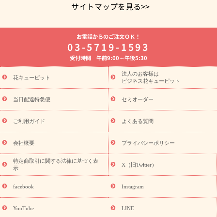
サイトマップを見る>>
よく贈られる花
お祝いの花特集
誕生日フラワーギフト特集
お電話からのご注文ＯＫ！
8月の誕生花(トルコキキョウ)
開店・開業祝い
退職祝い
結
03-5719-1593
婚記念日
お供え・お悔やみ
お供え・お悔やみの花
四十九日
受付時間 午前9:00～午後5:30
法要以降に贈る花
通夜・葬儀に贈る花
胡蝶蘭・花鉢
プリザ
ーブドフラワー
季節のイベント
ひまわり ギフト・プレゼント
法人のお客様は
季節のイベント
花キューピット
特集
お盆 花（新盆・初盆）
お盆 花（新
ビジネス花キューピット
盆・初盆）
お盆 花（新盆・初盆）
お盆・お供え 花とセットギ
フト
お盆・お供え プリザーブドフラワー
ひまわり ギフト・プ
当日配達特急便
セミオーダー
レゼント特集
夏の花贈り・お中元・暑中見舞い 花のギフト特集
敬老の日におくる花ギフト・プレゼント特集
敬老の日におくる
ご利用ガイド
よくある質問
花ギフト・プレゼント特集
敬老の日 花のおすすめランキング
敬
老の日 花鉢植えのギフト・プレゼント特集
敬老の日 花とセットギ
会社概要
プライバシーポリシー
フト・プレゼント特集
敬老の日の花 全てのギフト一覧
キャン
ペーン
映画『ウォーターガーディアンズ』コラボキャンペーン
特定商取引に関する法律に基づく表
X（旧Twitter）
示
誕生日の花を探す
「きょう誕生日なんです」キャンペーン
誕生日フラワーギフト
誕生日フラワーギフト特集
誕生日フラワ
facebook
Instagram
ーギフト商品一覧
バラ
ユリ
トルコキキョウ
8月の誕生花
(トルコキキョウ)
9月の誕生花(リンドウ)
誕生日セットギフト
YouTube
LINE
用途か
キャンペーン
「きょう誕生日なんです」キャンペーン