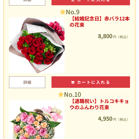
No.9
【結婚記念日】赤バラ12本
の花束
8,800
円（税込）
詳細
カートに入れる
No.10
【退職祝い】トルコキキョ
ウのふんわり花束
4,950
円（税込）