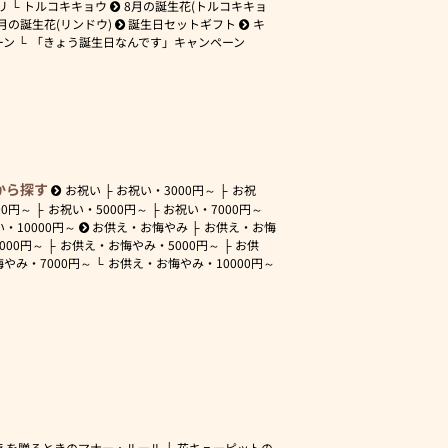
リ
トルコキキョウ
8月の誕生花(トルコキキョ
月の誕生花(リンドウ)
誕生日セットギフト
キ
ーン
「きょう誕生日なんです」キャンペーン
から探す
お祝い
お祝い・
3000円～
お祝
00円～
お祝い・
5000円～
お祝い・
7000円～
い・
10000円～
お供え・お悔やみ
お供え・お悔
3000円～
お供え・お悔やみ・
5000円～
お供
悔やみ・
7000円～
お供え・お悔やみ・
10000円～
えを贈るときのマナー・ルール
花キューピットの