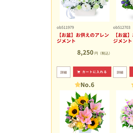
ob511979
ob512703
【お盆】お供えのアレン
【お盆】
ジメント
ジメント
8,250
円（税込）
カートに入れる
詳細
詳細
No.6