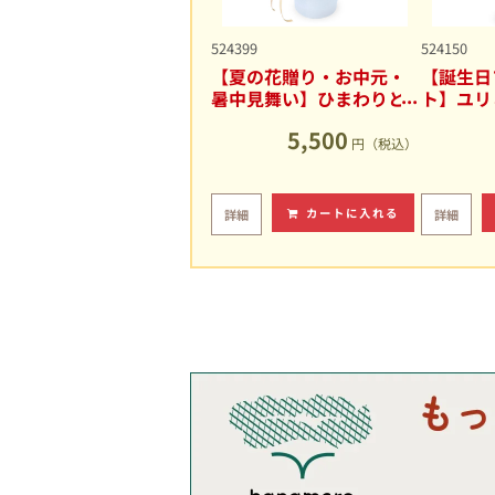
524399
524150
【夏の花贈り・お中元・
【誕生日
暑中見舞い】ひまわりと
ト】ユリ
ユリの爽やかなアレンジ
キュート
5,500
メント
円（税込）
カートに入れる
詳細
詳細