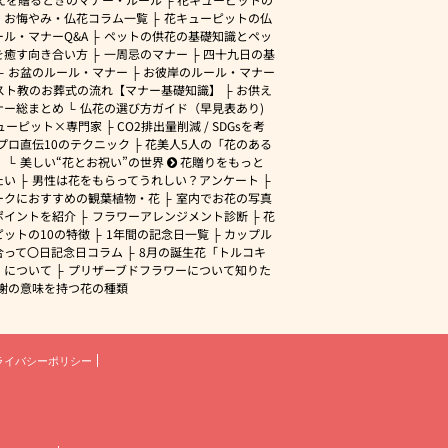
・お悔やみ・仏花コラム一覧
花キューピットの仏
ル・マナーQ&A
ペットの供花の基礎知識とペッ
を癒す向き合い方
一周忌のマナー
四十九日の基
お盆のルール・マナー
お彼岸のルール・マナー
スト教のお葬式の流れ【マナー基礎知識】
お供え
ナー総まとめ
仏花の選び方ガイド（早見表あり)
ューピット×専門家
CO2排出量削減 / SDGsを考
プロ直伝10のテクニック
花美人5人の「花のある
」
美しい“花とお祝い”の世界
花贈りをもっと
たい
男性は花をもらってうれしい？アンケート
ークにおすすめの観葉植物・花
室内でお花の写真
ポイントを紹介
フラワーアレンジメント診断
花
ピットの10の特徴
1年間の記念日一覧
カップル
合って〇日記念日コラム
8月の誕生花「トルコキ
」について
プリザーブドフラワーについて知りた
謝の意味を持つ花の種類
ライバシーポリシー