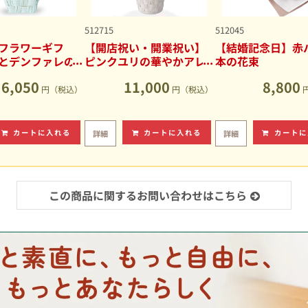
512715
512045
フラワーギフ
【開店祝い・開業祝い】
【結婚記念日】赤バ
とデンファレの
ピンクユリの華やかアレ
本の花束
アレンジメント
ンジメント
6,050
11,000
8,800
円（税込）
円（税込）
カートに入れる
カートに入れる
カートに
詳細
詳細
この商品に関するお問い合わせはこちら