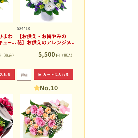
524418
ひまわ
【お供え・お悔やみの
キュー
花】お供えのアレンジメ
ント
5,500
円（税込）
円（税込）
入れる
カートに入れる
詳細
No.10