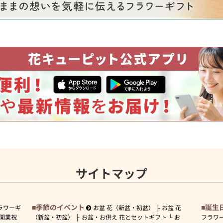
サイトマップ
季節のイベント
誕生
ラワーギ
お盆 花（新盆・初盆）
お盆 花
開業祝
（新盆・初盆）
お盆・お供え 花とセットギフト
お
フラワ