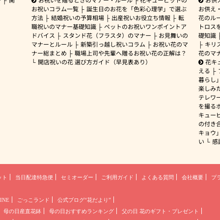
お祝いコラム一覧
誕生日のお花を「色彩心理学」で選ぶ
お供え
方法
結婚祝いの予算相場
出産祝いお役立ち情報
転
花のルー
職祝いのマナー基礎知識
ペットのお祝いワンポイントア
トロス
ドバイス
スタンド花（フラスタ）のマナー
お見舞いの
礎知識
マナーとルール
新築引っ越し祝いコラム
お祝い花のマ
キリ
ナー総まとめ
職場上司や先輩へ贈るお祝い花の正解は？
花のマ
開店祝いの花 選び方ガイド（早見表あり）
花キ
える
暮らし
楽しみ
テレワ
を撮る
キュー
の付き
キョウ
い
感
ット
当日配達特急便
セミオーダー
ご利用ガイド
よくある質問
会社概要
プ
INE
ごっこランド
公式ブログ“花だより”
母の日産直花鉢
母の日おすすめランキング
父の日 花のギフト・プレゼント