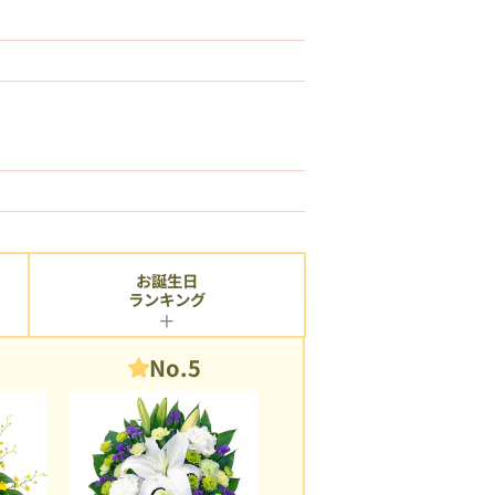
お誕生日
ランキング
No.5