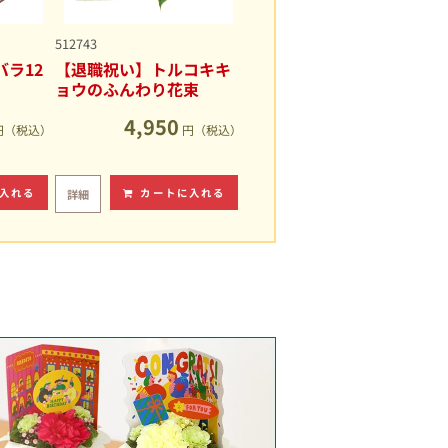
512743
ラ12
【退職祝い】トルコキキ
ョウのふんわり花束
4,950
円（税込）
円（税込）
入れる
カートに入れる
詳細