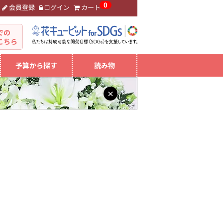
0
会員登録
ログイン
カート
。
での
こちら
予算から探す
読み物
×