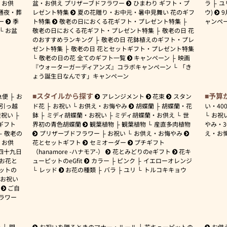
お供
盆・お供え プリザーブドフラワー
ひまわり ギフト・プ
ラ
ユ
通夜・葬
レゼント特集
夏の花贈り・お中元・暑中見舞い 花のギフ
ウ)
9
ー
季
ト特集
敬老の日におくる花ギフト・プレゼント特集
ャンペ
お盆
敬老の日におくる花ギフト・プレゼント特集
敬老の日 花
のおすすめランキング
敬老の日 花鉢植えのギフト・プレ
ゼント特集
敬老の日 花とセットギフト・プレゼント特集
敬老の日の花 全てのギフト一覧
キャンペーン
映画
『ウォーターガーディアンズ』コラボキャンペーン
「き
ょう誕生日なんです」キャンペーン
スタイルから探す
予算
急便
お
アレンジメント
花束
スタン
引っ越
ド花
お祝い
お供え・お悔やみ
胡蝶蘭
胡蝶蘭・花
い・
40
産祝い
鉢
ミディ胡蝶蘭・お祝い
ミディ胡蝶蘭・お供え
世
お祝
ギフト
界初の青色胡蝶蘭
観葉植物
観葉植物
産直多肉植物
やみ・
敬老の
プリザーブドフラワー
お祝い
お供え・お悔やみ
え・お
お供
花とセットギフト
セミオーダー
プチギフト
四十九日
（hanamore -ハナモア-）
花とみどりのeギフト
花キ
 お花と
ューピットのeGfit
カラー
ピンク
イエローオレンジ
ットの
レッド
お花の種類
バラ
ユリ
トルコキキョウ
お祝い
ご自
ラワー
ー
開
お祝いを贈るときのマナー・ルール
花キューピットの
お供