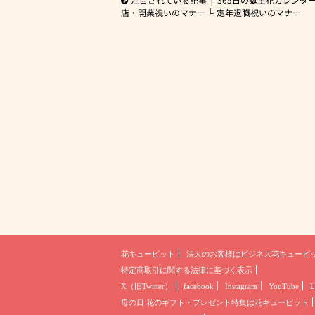
店・開業祝いのマナー
定年退職祝いのマナー
花キューピット
法人のお客様は
ビジネス花キューピ
特定商取引に関する法律に基づく表示
X（旧Twitter）
facebook
Instagram
YouTube
L
母の日 花のギフト・プレゼント
特集は花キューピット