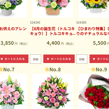
524340
524385
お供えのアレン
【8月の誕生花（トルコキ
【ひまわり特集】
キョウ）】トルコキキョ
りのナチュラルな
ウのナチュラルなアレン
ブアレンジメント
3,850
4,400
5,500
ジメント
円（税込）
円（税込）
カートに入れる
カートに入れる
カートに
詳細
詳細
No.7
No.8
No.9