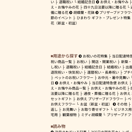
い
退職祝い
結婚記念日
お供え・お悔やみ
え・お悔やみの花
四十九日法要以降に贈る花
儀に贈る花
胡蝶蘭・花鉢
プリザーブドフラワ
節のイベント
ひまわり ギフト・プレゼント特集
花（新盆・初盆）
用途から探す
お祝いの花特集
当日配達特
祝い商品一覧
お祝い
開店・開業祝い
新築・
し祝い
退職祝い
結婚記念日
結婚祝い
出
退院祝い・快気祝い
還暦祝い・長寿祝い
プチ
ペットのお祝いフラワー
お中元・暑中見舞い
日
お供え・お悔やみ
当日配達特急便 お供え
え・お悔やみ商品一覧
お供え・お悔やみの花
法要以降に贈る花
通夜・葬儀に贈る花
お供え
セットギフト
お供え プリザーブドフラワー
ペ
お供えフラワー
お盆（新盆・初盆）
その他
返し
お見舞い
お取り寄せギフト
ビジネス用
宅用
観葉植物
ミディ胡蝶蘭
プリザーブドフ
読み物
注目されている記事
365日の誕生花カレンダ