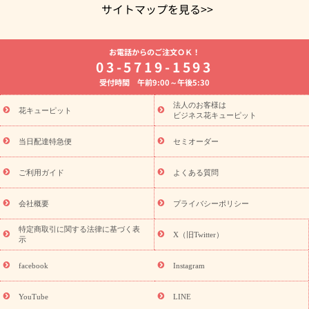
サイトマップを見る>>
よく贈られる花
お祝いの花特集
誕生日フラワーギフト特集
お電話からのご注文ＯＫ！
8月の誕生花(トルコキキョウ)
開店・開業祝い
退職祝い
結
03-5719-1593
婚記念日
お供え・お悔やみ
お供え・お悔やみの花
四十九日
受付時間 午前9:00～午後5:30
法要以降に贈る花
通夜・葬儀に贈る花
胡蝶蘭・花鉢
プリザ
ーブドフラワー
季節のイベント
ひまわり ギフト・プレゼント
法人のお客様は
季節のイベント
花キューピット
特集
お盆 花（新盆・初盆）
お盆 花（新
ビジネス花キューピット
盆・初盆）
お盆 花（新盆・初盆）
お盆・お供え 花とセットギ
フト
お盆・お供え プリザーブドフラワー
ひまわり ギフト・プ
当日配達特急便
セミオーダー
レゼント特集
夏の花贈り・お中元・暑中見舞い 花のギフト特集
敬老の日におくる花ギフト・プレゼント特集
敬老の日におくる
ご利用ガイド
よくある質問
花ギフト・プレゼント特集
敬老の日 花のおすすめランキング
敬
老の日 花鉢植えのギフト・プレゼント特集
敬老の日 花とセットギ
会社概要
プライバシーポリシー
フト・プレゼント特集
敬老の日の花 全てのギフト一覧
キャン
誕生日の花を
特定商取引に関する法律に基づく表
ペーン
「きょう誕生日なんです」キャンペーン
X（旧Twitter）
示
探す
誕生日フラワーギフト
誕生日フラワーギフト特集
誕生
日フラワーギフト商品一覧
バラ
ユリ
トルコキキョウ
8月の
facebook
Instagram
誕生花(トルコキキョウ)
9月の誕生花(リンドウ)
誕生日セット
ギフト
キャンペーン
「きょう誕生日なんです」キャンペーン
YouTube
LINE