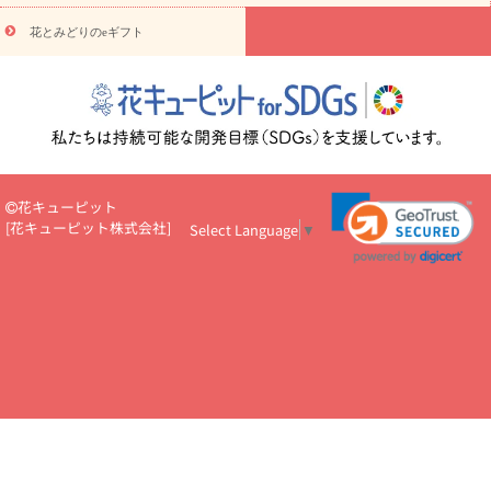
悔やみ・
5000円～
お供え・お悔やみ・
7000円～
お供え・お悔
読み物
やみ・
10000円～
花とみどりのeギフト
注目されている記事
365日の誕生花カレンダー
開店・開業祝
いのマナー
定年退職祝いのマナー
お祝いを贈るときのマナー・
ルール
花キューピットのお祝いコラム一覧
誕生日のお花を「色
彩心理学」で選ぶ方法
結婚祝いの予算相場
出産祝いお役立ち情
報
転職祝いのマナー基礎知識
ペットのお祝いワンポイントアド
バイス
スタンド花（フラスタ）のマナー
お見舞いのマナーとル
ール
新築引っ越し祝いコラム
お祝い花のマナー総まとめ
職
花キューピット
場上司や先輩へ贈るお祝い花の正解は？
開店祝いの花 選び方ガイ
[
花キューピット株式会社
]
Select Language
▼
ド（早見表あり）
お供えを贈るときのマナー・ルール
花キューピットのお供え・
お悔やみ・仏花コラム一覧
花キューピットの仏花のルール・マナ
ーQ&A
ペットの供花の基礎知識とペットロスを癒す向き合い方
一周忌のマナー
四十九日の基礎知識
お盆のルール・マナー
お彼岸のルール・マナー
キリスト教のお葬式の流れ【マナー基礎
知識】
お供え花のマナー総まとめ
仏花の選び方ガイド（早見表
あり)
花キューピット×専門家
CO2排出量削減 / SDGsを考える
プロ直伝10のテクニック
花美人5人の「花のある暮らし」
美
しい“花とお祝い”の世界
花贈りをもっと楽しみたい
男性は花を
もらってうれしい？アンケート
テレワークにおすすめの観葉植