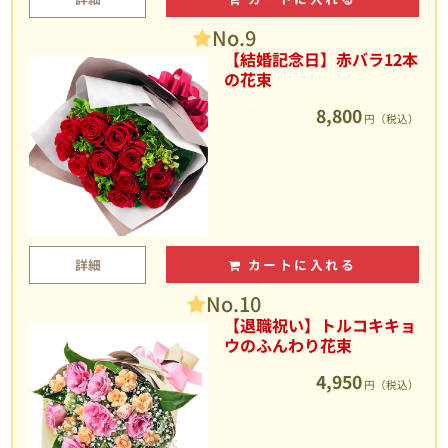
No.9
【結婚記念日】赤バラ12本
の花束
8,800
円（税込）
詳細
カートに入れる
No.10
【退職祝い】トルコキキョ
ウのふんわり花束
4,950
円（税込）