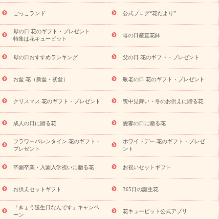
用途から探す
お祝いの花特集
当日配達特急便
お祝い商品
一覧
お祝い
開店・開業祝い
新築・引っ越し祝い
退職祝い
ごっこランド
公式ブログ“花だより”
結婚記念日
結婚祝い
出産祝い
退院祝い・快気祝い
還暦
祝い・長寿祝い
プチギフト
ペットのお祝いフラワー
お中
母の日 花のギフト・プレゼント
母の日産直花鉢
特集は花キューピット
元・暑中見舞い
敬老の日
お供え・お悔やみ
当日配達特急便
お供え
お供え・お悔やみ商品一覧
お供え・お悔やみの花
四
母の日おすすめランキング
父の日 花のギフト・プレゼント
十九日法要以降に贈る花
通夜・葬儀に贈る花
お供え お花とセッ
トギフト
お供え プリザーブドフラワー
ペットのお供えフラワー
お盆 花（新盆・初盆）
敬老の日 花のギフト・プレゼント
お盆（新盆・初盆）
その他
お祝い返し
お見舞い
お取り
寄せギフト
ビジネス用
ご自宅用
観葉植物
ミディ胡蝶蘭
クリスマス 花のギフト・プレゼント
喪中見舞い・冬のお供えに贈る花
スタイルから探す
プリザーブドフラワー
アレンジメント
花束
スタンド花
お祝い
お供え・お悔やみ
胡蝶蘭
胡蝶
成人の日に贈る花
愛妻の日に贈る花
蘭・花鉢
ミディ胡蝶蘭・お祝い
ミディ胡蝶蘭・お供え
世界初
の青色胡蝶蘭
観葉植物
観葉植物
産直多肉植物
プリザーブ
フラワーバレンタイン 花のギフト・
ホワイトデー 花のギフト・プレゼ
ドフラワー
お祝い
お供え・お悔やみ
花とセットギフト
セ
プレゼント
ント
ミオーダー
プチギフト（hanamore -ハナモア-）
花とみどりの
eギフト
花キューピットのeGfit
カラー
ピンク
イエローオ
卒園卒業・入園入学祝いに贈る花
お祝いセットギフト
予
レンジ
レッド
お花の種類
バラ
ユリ
トルコキキョウ
算から探す
お祝い
お祝い・
3000円～
お祝い・
4000円～
お供えセットギフト
365日の誕生花
お祝い・
5000円～
お祝い・
7000円～
お祝い・
10000円～
「きょう誕生日なんです」キャンペ
お供え・お悔やみ
お供え・お悔やみ・
3000円～
お供え・お
花キューピット公式アプリ
ーン