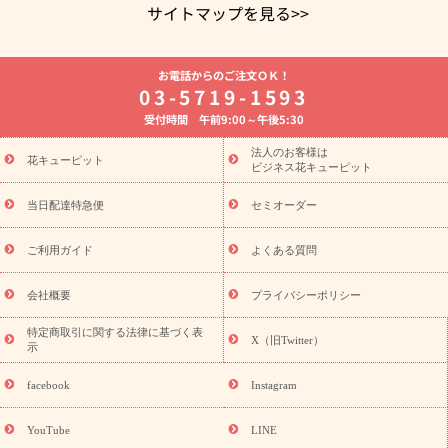
サイトマップを見る>>
よく贈られる花
お祝いの花特集
誕生日フラワーギフト特集
お電話からのご注文ＯＫ！
8月の誕生花(トルコキキョウ)
開店・開業祝い
退職祝い
結
03-5719-1593
婚記念日
お供え・お悔やみ
お供え・お悔やみの花
四十九日
受付時間 午前9:00～午後5:30
法要以降に贈る花
通夜・葬儀に贈る花
胡蝶蘭・花鉢
プリザ
ーブドフラワー
季節のイベント
ひまわり ギフト・プレゼント
法人のお客様は
季節のイベント
花キューピット
特集
お盆 花（新盆・初盆）
お盆 花（新
ビジネス花キューピット
盆・初盆）
お盆 花（新盆・初盆）
お盆・お供え 花とセットギ
フト
お盆・お供え プリザーブドフラワー
ひまわり ギフト・プ
当日配達特急便
セミオーダー
レゼント特集
夏の花贈り・お中元・暑中見舞い 花のギフト特集
敬老の日におくる花ギフト・プレゼント特集
敬老の日におくる
ご利用ガイド
よくある質問
花ギフト・プレゼント特集
敬老の日 花のおすすめランキング
敬
老の日 花鉢植えのギフト・プレゼント特集
敬老の日 花とセットギ
会社概要
プライバシーポリシー
フト・プレゼント特集
敬老の日の花 全てのギフト一覧
キャン
ペーン
映画『ウォーターガーディアンズ』コラボキャンペーン
特定商取引に関する法律に基づく表
X（旧Twitter）
示
誕生日の花を探す
「きょう誕生日なんです」キャンペーン
誕生日フラワーギフト
誕生日フラワーギフト特集
誕生日フラワ
facebook
Instagram
ーギフト商品一覧
バラ
ユリ
トルコキキョウ
8月の誕生花
(トルコキキョウ)
9月の誕生花(リンドウ)
誕生日セットギフト
YouTube
LINE
用途か
キャンペーン
「きょう誕生日なんです」キャンペーン