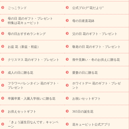
ら探す
お祝いの花特集
当日配達特急便
お祝い商品一覧
お
ごっこランド
公式ブログ“花だより”
祝い
開店・開業祝い
新築・引っ越し祝い
退職祝い
結婚記
念日
結婚祝い
出産祝い
退院祝い・快気祝い
還暦祝い・長
母の日 花のギフト・プレゼント
母の日産直花鉢
特集は花キューピット
寿祝い
プチギフト
ペットのお祝いフラワー
お中元・暑中見
舞い
敬老の日
お供え・お悔やみ
当日配達特急便 お供え
お
母の日おすすめランキング
父の日 花のギフト・プレゼント
供え・お悔やみ商品一覧
お供え・お悔やみの花
四十九日法要以
降に贈る花
通夜・葬儀に贈る花
お供え お花とセットギフト
お盆 花（新盆・初盆）
敬老の日 花のギフト・プレゼント
お供え プリザーブドフラワー
ペットのお供えフラワー
お盆（新
盆・初盆）
その他
お祝い返し
お見舞い
お取り寄せギフト
ビジネス用
ご自宅用
観葉植物
ミディ胡蝶蘭
プリザーブ
クリスマス 花のギフト・プレゼント
喪中見舞い・冬のお供えに贈る花
スタイルから探す
ドフラワー
アレンジメント
花束
スタ
ンド花
お祝い
お供え・お悔やみ
胡蝶蘭
胡蝶蘭・花鉢
ミ
成人の日に贈る花
愛妻の日に贈る花
ディ胡蝶蘭・お祝い
ミディ胡蝶蘭・お供え
世界初の青色胡蝶蘭
フラワーバレンタイン 花のギフト・
ホワイトデー 花のギフト・プレゼ
観葉植物
観葉植物
産直多肉植物
プリザーブドフラワー
プレゼント
ント
お祝い
お供え・お悔やみ
花とセットギフト
セミオーダー
プチギフト（hanamore -ハナモア-）
花とみどりのeギフト
花
卒園卒業・入園入学祝いに贈る花
お祝いセットギフト
キューピットのeGfit
カラー
ピンク
イエローオレンジ
レッ
予算から探す
ド
お花の種類
バラ
ユリ
トルコキキョウ
お供えセットギフト
365日の誕生花
お祝い
お祝い・
3000円～
お祝い・
4000円～
お祝い・
5000円～
お祝い・
7000円～
お祝い・
10000円～
お供え・お
「きょう誕生日なんです」キャンペ
花キューピット公式アプリ
ーン
悔やみ
お供え・お悔やみ・
3000円～
お供え・お悔やみ・
5000