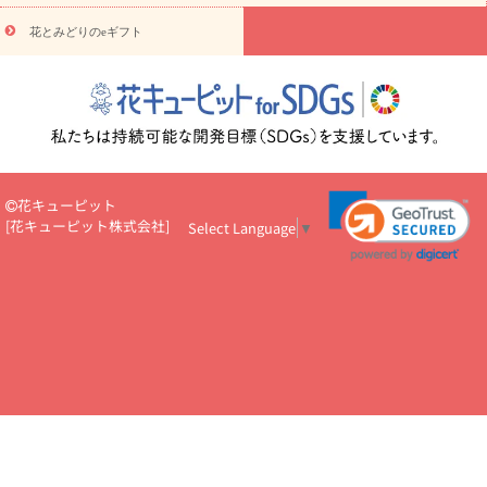
円～
お供え・お悔やみ・
7000円～
お供え・お悔やみ・
10000
花とみどりのeギフト
読み物
円～
注目されている記事
365日の誕生花カレンダー
開店・開業祝
いのマナー
定年退職祝いのマナー
お祝いを贈るときのマナー・
ルール
花キューピットのお祝いコラム一覧
誕生日のお花を「色
彩心理学」で選ぶ方法
結婚祝いの予算相場
出産祝いお役立ち情
報
転職祝いのマナー基礎知識
ペットのお祝いワンポイントアド
バイス
スタンド花（フラスタ）のマナー
お見舞いのマナーとル
花キューピット
ール
新築引っ越し祝いコラム
お祝い花のマナー総まとめ
職
[
花キューピット株式会社
]
Select Language
▼
場上司や先輩へ贈るお祝い花の正解は？
開店祝いの花 選び方ガイ
ド（早見表あり）
お供えを贈るときのマナー・ルール
花キューピットのお供え・
お悔やみ・仏花コラム一覧
花キューピットの仏花のルール・マナ
ーQ&A
ペットの供花の基礎知識とペットロスを癒す向き合い方
一周忌のマナー
四十九日の基礎知識
お盆のルール・マナー
お彼岸のルール・マナー
キリスト教のお葬式の流れ【マナー基礎
知識】
お供え花のマナー総まとめ
仏花の選び方ガイド（早見表
あり)
花キューピット×専門家
CO2排出量削減 / SDGsを考える
プロ直伝10のテクニック
花美人5人の「花のある暮らし」
美
しい“花とお祝い”の世界
花贈りをもっと楽しみたい
男性は花を
もらってうれしい？アンケート
テレワークにおすすめの観葉植