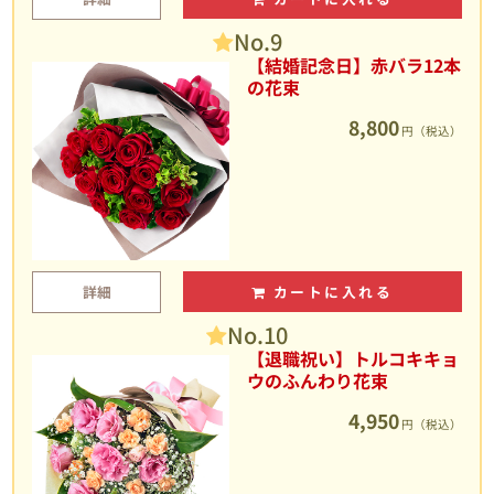
No.9
【結婚記念日】赤バラ12本
の花束
8,800
円（税込）
詳細
カートに入れる
No.10
【退職祝い】トルコキキョ
ウのふんわり花束
4,950
円（税込）