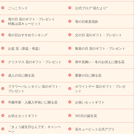
用途から探す
お祝いの花特集
当日配達特急便
お祝い商品
一覧
お祝い
開店・開業祝い
新築・引っ越し祝い
退職祝い
ごっこランド
公式ブログ“花だより”
結婚記念日
結婚祝い
出産祝い
退院祝い・快気祝い
還暦
祝い・長寿祝い
プチギフト
ペットのお祝いフラワー
お中
母の日 花のギフト・プレゼント
母の日産直花鉢
特集は花キューピット
元・暑中見舞い
敬老の日
お供え・お悔やみ
当日配達特急便
お供え
お供え・お悔やみ商品一覧
お供え・お悔やみの花
四
母の日おすすめランキング
父の日 花のギフト・プレゼント
十九日法要以降に贈る花
通夜・葬儀に贈る花
お供え お花とセッ
トギフト
お供え プリザーブドフラワー
ペットのお供えフラワー
お盆 花（新盆・初盆）
敬老の日 花のギフト・プレゼント
お盆（新盆・初盆）
その他
お祝い返し
お見舞い
お取り
寄せギフト
ビジネス用
ご自宅用
観葉植物
ミディ胡蝶蘭
クリスマス 花のギフト・プレゼント
喪中見舞い・冬のお供えに贈る花
スタイルから探す
プリザーブドフラワー
アレンジメント
花束
スタンド花
お祝い
お供え・お悔やみ
胡蝶蘭
胡蝶
成人の日に贈る花
愛妻の日に贈る花
蘭・花鉢
ミディ胡蝶蘭・お祝い
ミディ胡蝶蘭・お供え
世界初
の青色胡蝶蘭
観葉植物
観葉植物
産直多肉植物
プリザーブ
フラワーバレンタイン 花のギフト・
ホワイトデー 花のギフト・プレゼ
ドフラワー
お祝い
お供え・お悔やみ
花とセットギフト
セ
プレゼント
ント
ミオーダー
プチギフト（hanamore -ハナモア-）
花とみどりの
eギフト
花キューピットのeGfit
カラー
ピンク
イエローオ
卒園卒業・入園入学祝いに贈る花
お祝いセットギフト
予
レンジ
レッド
お花の種類
バラ
ユリ
トルコキキョウ
算から探す
お祝い
お祝い・
3000円～
お祝い・
4000円～
お供えセットギフト
365日の誕生花
お祝い・
5000円～
お祝い・
7000円～
お祝い・
10000円～
「きょう誕生日なんです」キャンペ
お供え・お悔やみ
お供え・お悔やみ・
3000円～
お供え・お
花キューピット公式アプリ
ーン