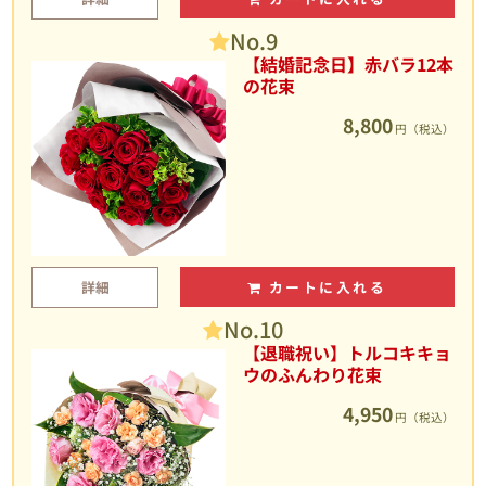
No.9
【結婚記念日】赤バラ12本
の花束
8,800
円（税込）
詳細
カートに入れる
No.10
【退職祝い】トルコキキョ
ウのふんわり花束
4,950
円（税込）