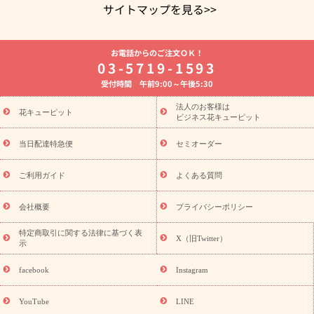
サイトマップを見る>>
よく贈られる花
お祝いの花特集
誕生日フラワーギフト特集
お電話からのご注文ＯＫ！
8月の誕生花(トルコキキョウ)
開店・開業祝い
退職祝い
結
03-5719-1593
婚記念日
お供え・お悔やみ
お供え・お悔やみの花
四十九日
受付時間 午前9:00～午後5:30
法要以降に贈る花
通夜・葬儀に贈る花
胡蝶蘭・花鉢
プリザ
ーブドフラワー
季節のイベント
ひまわり ギフト・プレゼント
法人のお客様は
季節のイベント
花キューピット
特集
お盆 花（新盆・初盆）
お盆 花（新
ビジネス花キューピット
盆・初盆）
お盆 花（新盆・初盆）
お盆・お供え 花とセットギ
フト
お盆・お供え プリザーブドフラワー
ひまわり ギフト・プ
当日配達特急便
セミオーダー
レゼント特集
夏の花贈り・お中元・暑中見舞い 花のギフト特集
敬老の日におくる花ギフト・プレゼント特集
敬老の日におくる
ご利用ガイド
よくある質問
花ギフト・プレゼント特集
敬老の日 花のおすすめランキング
敬
老の日 花鉢植えのギフト・プレゼント特集
敬老の日 花とセットギ
会社概要
プライバシーポリシー
フト・プレゼント特集
敬老の日の花 全てのギフト一覧
キャン
誕生日の花を
特定商取引に関する法律に基づく表
ペーン
「きょう誕生日なんです」キャンペーン
X（旧Twitter）
示
探す
誕生日フラワーギフト
誕生日フラワーギフト特集
誕生
日フラワーギフト商品一覧
バラ
ユリ
トルコキキョウ
8月の
facebook
Instagram
誕生花(トルコキキョウ)
9月の誕生花(リンドウ)
誕生日セット
ギフト
キャンペーン
「きょう誕生日なんです」キャンペーン
YouTube
LINE