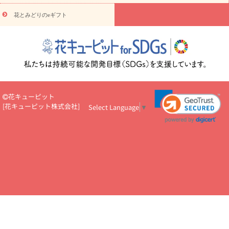
悔やみ・
5000円～
お供え・お悔やみ・
7000円～
お供え・お悔
読み物
やみ・
10000円～
花とみどりのeギフト
注目されている記事
365日の誕生花カレンダー
開店・開業祝
いのマナー
定年退職祝いのマナー
お祝いを贈るときのマナー・
ルール
花キューピットのお祝いコラム一覧
誕生日のお花を「色
彩心理学」で選ぶ方法
結婚祝いの予算相場
出産祝いお役立ち情
報
転職祝いのマナー基礎知識
ペットのお祝いワンポイントアド
バイス
スタンド花（フラスタ）のマナー
お見舞いのマナーとル
ール
新築引っ越し祝いコラム
お祝い花のマナー総まとめ
職
花キューピット
場上司や先輩へ贈るお祝い花の正解は？
開店祝いの花 選び方ガイ
[
花キューピット株式会社
]
Select Language
▼
ド（早見表あり）
お供えを贈るときのマナー・ルール
花キューピットのお供え・
お悔やみ・仏花コラム一覧
花キューピットの仏花のルール・マナ
ーQ&A
ペットの供花の基礎知識とペットロスを癒す向き合い方
一周忌のマナー
四十九日の基礎知識
お盆のルール・マナー
お彼岸のルール・マナー
キリスト教のお葬式の流れ【マナー基礎
知識】
お供え花のマナー総まとめ
仏花の選び方ガイド（早見表
あり)
花キューピット×専門家
CO2排出量削減 / SDGsを考える
プロ直伝10のテクニック
花美人5人の「花のある暮らし」
美
しい“花とお祝い”の世界
花贈りをもっと楽しみたい
男性は花を
もらってうれしい？アンケート
テレワークにおすすめの観葉植