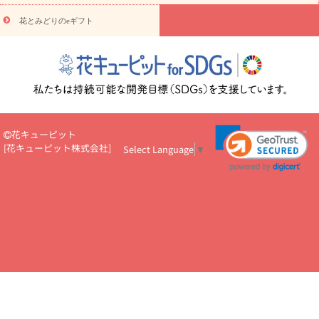
悔やみ・
5000円～
お供え・お悔やみ・
7000円～
お供え・お悔
読み物
やみ・
10000円～
花とみどりのeギフト
注目されている記事
365日の誕生花カレンダー
開店・開業祝
いのマナー
定年退職祝いのマナー
お祝いを贈るときのマナー・
ルール
花キューピットのお祝いコラム一覧
誕生日のお花を「色
彩心理学」で選ぶ方法
結婚祝いの予算相場
出産祝いお役立ち情
報
転職祝いのマナー基礎知識
ペットのお祝いワンポイントアド
バイス
スタンド花（フラスタ）のマナー
お見舞いのマナーとル
ール
新築引っ越し祝いコラム
お祝い花のマナー総まとめ
職
花キューピット
場上司や先輩へ贈るお祝い花の正解は？
開店祝いの花 選び方ガイ
[
花キューピット株式会社
]
Select Language
▼
ド（早見表あり）
お供えを贈るときのマナー・ルール
花キューピットのお供え・
お悔やみ・仏花コラム一覧
花キューピットの仏花のルール・マナ
ーQ&A
ペットの供花の基礎知識とペットロスを癒す向き合い方
一周忌のマナー
四十九日の基礎知識
お盆のルール・マナー
お彼岸のルール・マナー
キリスト教のお葬式の流れ【マナー基礎
知識】
お供え花のマナー総まとめ
仏花の選び方ガイド（早見表
あり)
花キューピット×専門家
CO2排出量削減 / SDGsを考える
プロ直伝10のテクニック
花美人5人の「花のある暮らし」
美
しい“花とお祝い”の世界
花贈りをもっと楽しみたい
男性は花を
もらってうれしい？アンケート
テレワークにおすすめの観葉植