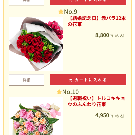
No.9
【結婚記念日】赤バラ12本
の花束
8,800
円（税込）
詳細
カートに入れる
No.10
【退職祝い】トルコキキョ
ウのふんわり花束
4,950
円（税込）