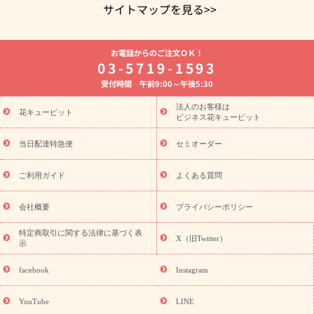
サイトマップを見る>>
よく贈られる花
お祝いの花特集
誕生日フラワーギフト特集
お電話からのご注文ＯＫ！
8月の誕生花(トルコキキョウ)
開店・開業祝い
退職祝い
結
03-5719-1593
婚記念日
お供え・お悔やみ
お供え・お悔やみの花
四十九日
受付時間 午前9:00～午後5:30
法要以降に贈る花
通夜・葬儀に贈る花
胡蝶蘭・花鉢
プリザ
ーブドフラワー
季節のイベント
ひまわり ギフト・プレゼント
法人のお客様は
季節のイベント
花キューピット
特集
お盆 花（新盆・初盆）
お盆 花（新
ビジネス花キューピット
盆・初盆）
お盆 花（新盆・初盆）
お盆・お供え 花とセットギ
フト
お盆・お供え プリザーブドフラワー
ひまわり ギフト・プ
当日配達特急便
セミオーダー
レゼント特集
夏の花贈り・お中元・暑中見舞い 花のギフト特集
敬老の日におくる花ギフト・プレゼント特集
敬老の日におくる
ご利用ガイド
よくある質問
花ギフト・プレゼント特集
敬老の日 花のおすすめランキング
敬
老の日 花鉢植えのギフト・プレゼント特集
敬老の日 花とセットギ
会社概要
プライバシーポリシー
フト・プレゼント特集
敬老の日の花 全てのギフト一覧
キャン
誕生日の花を
特定商取引に関する法律に基づく表
ペーン
「きょう誕生日なんです」キャンペーン
X（旧Twitter）
示
探す
誕生日フラワーギフト
誕生日フラワーギフト特集
誕生
日フラワーギフト商品一覧
バラ
ユリ
トルコキキョウ
8月の
facebook
Instagram
誕生花(トルコキキョウ)
9月の誕生花(リンドウ)
誕生日セット
ギフト
キャンペーン
「きょう誕生日なんです」キャンペーン
YouTube
LINE