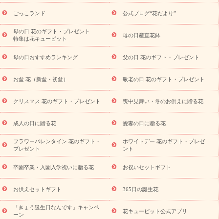
用途から探す
お祝いの花特集
当日配達特急便
お祝い商品
一覧
お祝い
開店・開業祝い
新築・引っ越し祝い
退職祝い
ごっこランド
公式ブログ“花だより”
結婚記念日
結婚祝い
出産祝い
退院祝い・快気祝い
還暦
祝い・長寿祝い
プチギフト
ペットのお祝いフラワー
お中
母の日 花のギフト・プレゼント
母の日産直花鉢
特集は花キューピット
元・暑中見舞い
敬老の日
お供え・お悔やみ
当日配達特急便
お供え
お供え・お悔やみ商品一覧
お供え・お悔やみの花
四
母の日おすすめランキング
父の日 花のギフト・プレゼント
十九日法要以降に贈る花
通夜・葬儀に贈る花
お供え お花とセッ
トギフト
お供え プリザーブドフラワー
ペットのお供えフラワー
お盆 花（新盆・初盆）
敬老の日 花のギフト・プレゼント
お盆（新盆・初盆）
その他
お祝い返し
お見舞い
お取り
寄せギフト
ビジネス用
ご自宅用
観葉植物
ミディ胡蝶蘭
クリスマス 花のギフト・プレゼント
喪中見舞い・冬のお供えに贈る花
スタイルから探す
プリザーブドフラワー
アレンジメント
花束
スタンド花
お祝い
お供え・お悔やみ
胡蝶蘭
胡蝶
成人の日に贈る花
愛妻の日に贈る花
蘭・花鉢
ミディ胡蝶蘭・お祝い
ミディ胡蝶蘭・お供え
世界初
の青色胡蝶蘭
観葉植物
観葉植物
産直多肉植物
プリザーブ
フラワーバレンタイン 花のギフト・
ホワイトデー 花のギフト・プレゼ
ドフラワー
お祝い
お供え・お悔やみ
花とセットギフト
セ
プレゼント
ント
ミオーダー
プチギフト（hanamore -ハナモア-）
花とみどりの
eギフト
花キューピットのeGfit
カラー
ピンク
イエローオ
卒園卒業・入園入学祝いに贈る花
お祝いセットギフト
予
レンジ
レッド
お花の種類
バラ
ユリ
トルコキキョウ
算から探す
お祝い
お祝い・
3000円～
お祝い・
4000円～
お供えセットギフト
365日の誕生花
お祝い・
5000円～
お祝い・
7000円～
お祝い・
10000円～
「きょう誕生日なんです」キャンペ
お供え・お悔やみ
お供え・お悔やみ・
3000円～
お供え・お
花キューピット公式アプリ
ーン