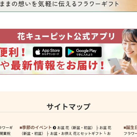
サイトマップ
季節のイベント
誕生
ラワーギ
お盆 花（新盆・初盆）
お盆 花
開業祝
（新盆・初盆）
お盆・お供え 花とセットギフト
お
フラワ