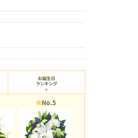
お誕生日
ランキング
No.5