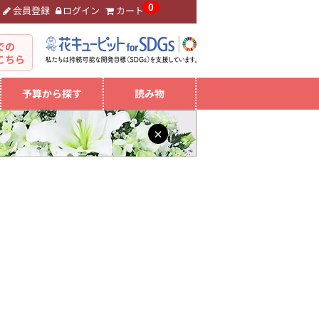
0
会員登録
ログイン
カート
。
での
こちら
予算から探す
読み物
×