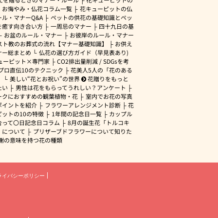
・お悔やみ・仏花コラム一覧
花キューピットの仏
ル・マナーQ&A
ペットの供花の基礎知識とペッ
を癒す向き合い方
一周忌のマナー
四十九日の基
お盆のルール・マナー
お彼岸のルール・マナー
スト教のお葬式の流れ【マナー基礎知識】
お供え
ナー総まとめ
仏花の選び方ガイド（早見表あり)
ューピット×専門家
CO2排出量削減 / SDGsを考
プロ直伝10のテクニック
花美人5人の「花のある
」
美しい“花とお祝い”の世界
花贈りをもっと
たい
男性は花をもらってうれしい？アンケート
ークにおすすめの観葉植物・花
室内でお花の写真
ポイントを紹介
フラワーアレンジメント診断
花
ピットの10の特徴
1年間の記念日一覧
カップル
合って〇日記念日コラム
8月の誕生花「トルコキ
」について
プリザーブドフラワーについて知りた
謝の意味を持つ花の種類
ライバシーポリシー