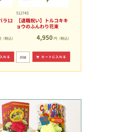
512743
ラ12
【退職祝い】トルコキキ
ョウのふんわり花束
4,950
円（税込）
円（税込）
入れる
カートに入れる
詳細