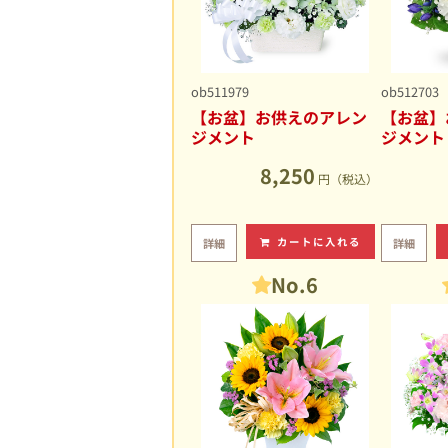
ob511979
ob512703
【お盆】お供えのアレン
【お盆】
ジメント
ジメント
8,250
円（税込）
カートに入れる
詳細
詳細
No.6