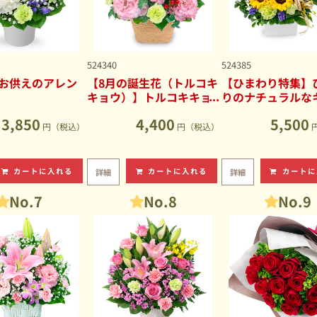
524340
524385
お供えのアレン
【8月の誕生花（トルコキ
【ひまわり特集】
キョウ）】トルコキキョ
りのナチュラルな
ウのナチュラルなアレン
ブアレンジメント
3,850
4,400
5,500
ジメント
円（税込）
円（税込）
カートに入れる
カートに入れる
カートに
詳細
詳細
No.7
No.8
No.9