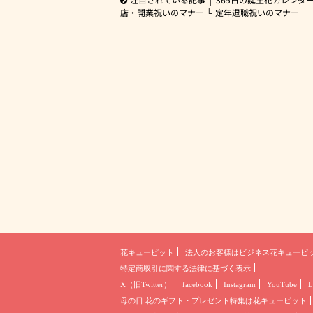
店・開業祝いのマナー
定年退職祝いのマナー
花キューピット
法人のお客様は
ビジネス花キューピ
特定商取引に関する法律に基づく表示
X（旧Twitter）
facebook
Instagram
YouTube
L
母の日 花のギフト・プレゼント
特集は花キューピット