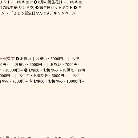
リ
トルコキキョウ
8月の誕生花(トルコキキョ
月の誕生花(リンドウ)
誕生日セットギフト
キ
ーン
「きょう誕生日なんです」キャンペーン
から探す
お祝い
お祝い・
3000円～
お祝
00円～
お祝い・
5000円～
お祝い・
7000円～
い・
10000円～
お供え・お悔やみ
お供え・お悔
3000円～
お供え・お悔やみ・
5000円～
お供
悔やみ・
7000円～
お供え・お悔やみ・
10000円～
えを贈るときのマナー・ルール
花キューピットの