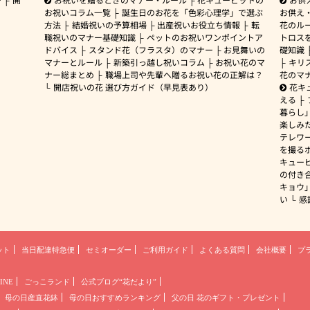
お祝いコラム一覧
誕生日のお花を「色彩心理学」で選ぶ
お供え
方法
結婚祝いの予算相場
出産祝いお役立ち情報
転
花のルー
職祝いのマナー基礎知識
ペットのお祝いワンポイントア
トロス
ドバイス
スタンド花（フラスタ）のマナー
お見舞いの
礎知識
マナーとルール
新築引っ越し祝いコラム
お祝い花のマ
キリ
ナー総まとめ
職場上司や先輩へ贈るお祝い花の正解は？
花のマ
開店祝いの花 選び方ガイド（早見表あり）
花キ
える
暮らし
楽しみ
テレワ
を撮る
キュー
の付き
キョウ
い
感
ット
当日配達特急便
セミオーダー
ご利用ガイド
よくある質問
会社概要
プ
INE
ごっこランド
公式ブログ“花だより”
母の日産直花鉢
母の日おすすめランキング
父の日 花のギフト・プレゼント