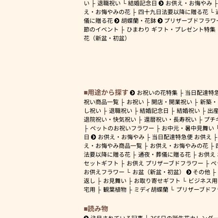
い
退職祝い
結婚記念日
お供え・お悔やみ
え・お悔やみの花
四十九日法要以降に贈る花
儀に贈る花
胡蝶蘭・花鉢
プリザーブドフラワ
節のイベント
ひまわり ギフト・プレゼント特集
花（新盆・初盆）
用途から探す
お祝いの花特集
当日配達特
祝い商品一覧
お祝い
開店・開業祝い
新築・
し祝い
退職祝い
結婚記念日
結婚祝い
出
退院祝い・快気祝い
還暦祝い・長寿祝い
プチ
ペットのお祝いフラワー
お中元・暑中見舞い
日
お供え・お悔やみ
当日配達特急便 お供え
え・お悔やみ商品一覧
お供え・お悔やみの花
法要以降に贈る花
通夜・葬儀に贈る花
お供え
セットギフト
お供え プリザーブドフラワー
ペ
お供えフラワー
お盆（新盆・初盆）
その他
返し
お見舞い
お取り寄せギフト
ビジネス用
宅用
観葉植物
ミディ胡蝶蘭
プリザーブドフ
読み物
注目されている記事
365日の誕生花カレンダ