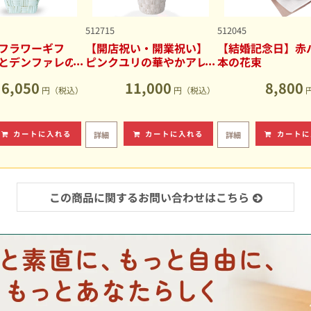
512715
512045
フラワーギフ
【開店祝い・開業祝い】
【結婚記念日】赤バ
とデンファレの
ピンクユリの華やかアレ
本の花束
アレンジメント
ンジメント
6,050
11,000
8,800
円（税込）
円（税込）
カートに入れる
カートに入れる
カートに
詳細
詳細
この商品に関するお問い合わせはこちら