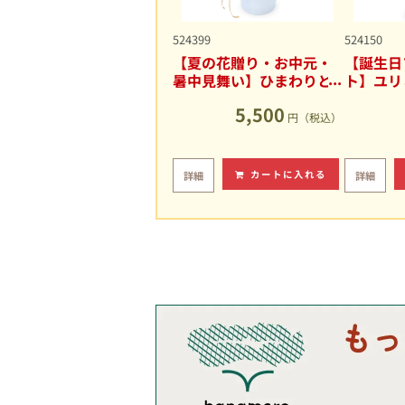
524399
524150
【夏の花贈り・お中元・
【誕生日
暑中見舞い】ひまわりと
ト】ユリ
ユリの爽やかなアレンジ
キュート
5,500
メント
円（税込）
カートに入れる
詳細
詳細