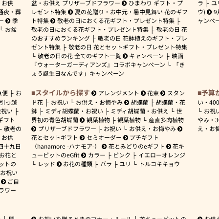
お供
盆・お供え プリザーブドフラワー
ひまわり ギフト・プ
ラ
ユ
通夜・葬
レゼント特集
夏の花贈り・お中元・暑中見舞い 花のギフ
ウ)
9
ー
季
ト特集
敬老の日におくる花ギフト・プレゼント特集
ャンペ
お盆
敬老の日におくる花ギフト・プレゼント特集
敬老の日 花
のおすすめランキング
敬老の日 花鉢植えのギフト・プレ
ゼント特集
敬老の日 花とセットギフト・プレゼント特集
敬老の日の花 全てのギフト一覧
キャンペーン
映画
『ウォーターガーディアンズ』コラボキャンペーン
「き
ょう誕生日なんです」キャンペーン
スタイルから探す
予算
急便
お
アレンジメント
花束
スタン
引っ越
ド花
お祝い
お供え・お悔やみ
胡蝶蘭
胡蝶蘭・花
い・
40
産祝い
鉢
ミディ胡蝶蘭・お祝い
ミディ胡蝶蘭・お供え
世
お祝
ギフト
界初の青色胡蝶蘭
観葉植物
観葉植物
産直多肉植物
やみ・
敬老の
プリザーブドフラワー
お祝い
お供え・お悔やみ
え・お
お供
花とセットギフト
セミオーダー
プチギフト
四十九日
（hanamore -ハナモア-）
花とみどりのeギフト
花キ
 お花と
ューピットのeGfit
カラー
ピンク
イエローオレンジ
ットの
レッド
お花の種類
バラ
ユリ
トルコキキョウ
お祝い
ご自
ラワー
ー
開
お祝いを贈るときのマナー・ルール
花キューピットの
お供