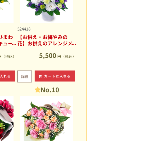
524418
ひまわ
【お供え・お悔やみの
キュー
花】お供えのアレンジメ
ント
5,500
円（税込）
円（税込）
入れる
カートに入れる
詳細
No.10