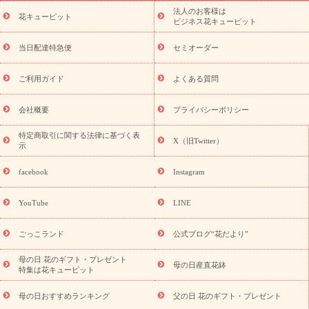
ーブドフラワー
季節のイベント
ひまわり ギフト・プレゼント
法人のお客様は
季節のイベント
花キューピット
特集
お盆 花（新盆・初盆）
お盆 花（新
ビジネス花キューピット
盆・初盆）
お盆 花（新盆・初盆）
お盆・お供え 花とセットギ
フト
お盆・お供え プリザーブドフラワー
ひまわり ギフト・プ
当日配達特急便
セミオーダー
レゼント特集
夏の花贈り・お中元・暑中見舞い 花のギフト特集
敬老の日におくる花ギフト・プレゼント特集
敬老の日におくる
ご利用ガイド
よくある質問
花ギフト・プレゼント特集
敬老の日 花のおすすめランキング
敬
老の日 花鉢植えのギフト・プレゼント特集
敬老の日 花とセットギ
会社概要
プライバシーポリシー
フト・プレゼント特集
敬老の日の花 全てのギフト一覧
キャン
ペーン
映画『ウォーターガーディアンズ』コラボキャンペーン
特定商取引に関する法律に基づく表
X（旧Twitter）
示
誕生日の花を探す
「きょう誕生日なんです」キャンペーン
誕生日フラワーギフト
誕生日フラワーギフト特集
誕生日フラワ
facebook
Instagram
ーギフト商品一覧
バラ
ユリ
トルコキキョウ
8月の誕生花
(トルコキキョウ)
9月の誕生花(リンドウ)
誕生日セットギフト
YouTube
LINE
用途か
キャンペーン
「きょう誕生日なんです」キャンペーン
ら探す
お祝いの花特集
当日配達特急便
お祝い商品一覧
お
ごっこランド
公式ブログ“花だより”
祝い
開店・開業祝い
新築・引っ越し祝い
退職祝い
結婚記
念日
結婚祝い
出産祝い
退院祝い・快気祝い
還暦祝い・長
母の日 花のギフト・プレゼント
母の日産直花鉢
特集は花キューピット
寿祝い
プチギフト
ペットのお祝いフラワー
お中元・暑中見
舞い
敬老の日
お供え・お悔やみ
お供え・お悔やみ商品一覧
母の日おすすめランキング
父の日 花のギフト・プレゼント
お供え・お悔やみの花
四十九日法要以降に贈る花
通夜・葬儀