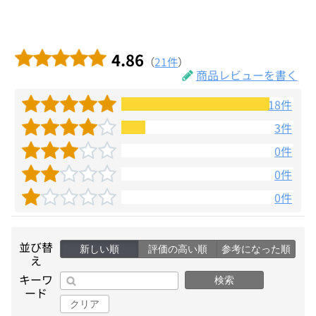
4.86
（
21件
）
商品レビューを書く
18件
3件
0件
0件
0件
並び替
新しい順
評価の高い順
参考になった順
え
キーワ
検索
ード
クリア