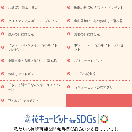
に贈る花
お供え お花とセットギフト
お供え プリザーブドフラ
お盆 花（新盆・初盆）
敬老の日 花のギフト・プレゼント
ワー
ペットのお供えフラワー
お盆（新盆・初盆）
その他
お祝い返し
お見舞い
お取り寄せギフト
ビジネス用
ご自宅
スタイル
クリスマス 花のギフト・プレゼント
喪中見舞い・冬のお供えに贈る花
用
観葉植物
ミディ胡蝶蘭
プリザーブドフラワー
から探す
アレンジメント
花束
スタンド花
お祝い
お供
成人の日に贈る花
愛妻の日に贈る花
え・お悔やみ
胡蝶蘭
胡蝶蘭・花鉢
ミディ胡蝶蘭・お祝い
ミディ胡蝶蘭・お供え
世界初の青色胡蝶蘭
観葉植物
観葉植
フラワーバレンタイン 花のギフト・
ホワイトデー 花のギフト・プレゼ
物
産直多肉植物
プリザーブドフラワー
お祝い
お供え・お
プレゼント
ント
悔やみ
花とセットギフト
セミオーダー
プチギフト
（hanamore -ハナモア-）
花とみどりのeギフト
花キューピッ
卒園卒業・入園入学祝いに贈る花
お祝いセットギフト
トのeGfit
カラー
ピンク
イエローオレンジ
レッド
お花の
予算から探す
種類
バラ
ユリ
トルコキキョウ
お祝い
お供えセットギフト
365日の誕生花
お祝い・
3000円～
お祝い・
4000円～
お祝い・
5000円～
お
「きょう誕生日なんです」キャンペ
祝い・
7000円～
お祝い・
10000円～
お供え・お悔やみ
お供
花キューピット公式アプリ
ーン
え・お悔やみ・
3000円～
お供え・お悔やみ・
5000円～
お供
読み
え・お悔やみ・
7000円～
お供え・お悔やみ・
10000円～
花とみどりのeギフト
物
注目されている記事
365日の誕生花カレンダー
開店・開業祝
いのマナー
定年退職祝いのマナー
お祝いを贈るときのマナー・
ルール
花キューピットのお祝いコラム一覧
誕生日のお花を「色
彩心理学」で選ぶ方法
結婚祝いの予算相場
出産祝いお役立ち情