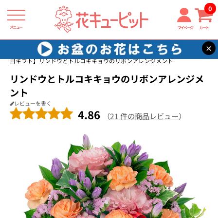
0
メニュー
マイページ
カート
×
花キューピット
敬老の日 花のギフト・プレゼント特集2026
【敬老の
日ギフト】リンドウとトルコキキョウのリボンアレンジメント
リンドウとトルコキキョウのリボンアレンジメ
ント
レビューを書く
4.86
（
21 件の商品レビュー
）