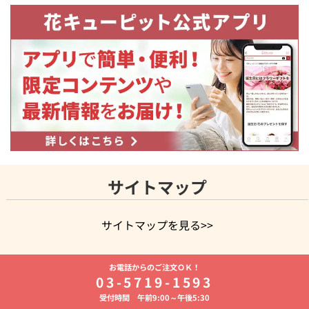
サイトマップ
サイトマップを見る>>
よく贈られる花
お祝いの花特集
誕生日フラワーギフト特集
お電話からのご注文ＯＫ！
8月の誕生花(トルコキキョウ)
開店・開業祝い
退職祝い
結
03-5719-1593
婚記念日
お供え・お悔やみ
お供え・お悔やみの花
四十九日
受付時間 午前9:00～午後5:30
法要以降に贈る花
通夜・葬儀に贈る花
胡蝶蘭・花鉢
プリザ