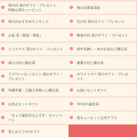
念日
結婚祝い
出産祝い
退院祝い・快気祝い
還暦祝い・長
母の日 花のギフト・プレゼント
母の日産直花鉢
特集は花キューピット
寿祝い
プチギフト
ペットのお祝いフラワー
お中元・暑中見
舞い
敬老の日
お供え・お悔やみ
当日配達特急便 お供え
お
母の日おすすめランキング
父の日 花のギフト・プレゼント
供え・お悔やみ商品一覧
お供え・お悔やみの花
四十九日法要以
降に贈る花
通夜・葬儀に贈る花
お供え お花とセットギフト
お盆 花（新盆・初盆）
敬老の日 花のギフト・プレゼント
お供え プリザーブドフラワー
ペットのお供えフラワー
お盆（新
盆・初盆）
その他
お祝い返し
お見舞い
お取り寄せギフト
ビジネス用
ご自宅用
観葉植物
ミディ胡蝶蘭
プリザーブ
クリスマス 花のギフト・プレゼント
喪中見舞い・冬のお供えに贈る花
スタイルから探す
ドフラワー
アレンジメント
花束
スタ
ンド花
お祝い
お供え・お悔やみ
胡蝶蘭
胡蝶蘭・花鉢
ミ
成人の日に贈る花
愛妻の日に贈る花
ディ胡蝶蘭・お祝い
ミディ胡蝶蘭・お供え
世界初の青色胡蝶蘭
フラワーバレンタイン 花のギフト・
ホワイトデー 花のギフト・プレゼ
観葉植物
観葉植物
産直多肉植物
プリザーブドフラワー
プレゼント
ント
お祝い
お供え・お悔やみ
花とセットギフト
セミオーダー
プチギフト（hanamore -ハナモア-）
花とみどりのeギフト
花
卒園卒業・入園入学祝いに贈る花
お祝いセットギフト
キューピットのeGfit
カラー
ピンク
イエローオレンジ
レッ
予算から探す
ド
お花の種類
バラ
ユリ
トルコキキョウ
お供えセットギフト
365日の誕生花
お祝い
お祝い・
3000円～
お祝い・
4000円～
お祝い・
5000円～
お祝い・
7000円～
お祝い・
10000円～
お供え・お
「きょう誕生日なんです」キャンペ
花キューピット公式アプリ
ーン
悔やみ
お供え・お悔やみ・
3000円～
お供え・お悔やみ・
5000
円～
お供え・お悔やみ・
7000円～
お供え・お悔やみ・
10000
花とみどりのeギフト
読み物
円～