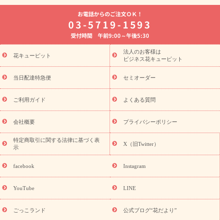
よく贈られる花
お祝いの花特集
誕生日フラワーギフト特集
お電話からのご注文ＯＫ！
8月の誕生花(トルコキキョウ)
開店・開業祝い
退職祝い
結
03-5719-1593
婚記念日
お供え・お悔やみ
お供え・お悔やみの花
四十九日
受付時間 午前9:00～午後5:30
法要以降に贈る花
通夜・葬儀に贈る花
胡蝶蘭・花鉢
プリザ
ーブドフラワー
季節のイベント
ひまわり ギフト・プレゼント
法人のお客様は
季節のイベント
花キューピット
特集
お盆 花（新盆・初盆）
お盆 花（新
ビジネス花キューピット
盆・初盆）
お盆 花（新盆・初盆）
お盆・お供え 花とセットギ
フト
お盆・お供え プリザーブドフラワー
ひまわり ギフト・プ
当日配達特急便
セミオーダー
レゼント特集
夏の花贈り・お中元・暑中見舞い 花のギフト特集
敬老の日におくる花ギフト・プレゼント特集
敬老の日におくる
ご利用ガイド
よくある質問
花ギフト・プレゼント特集
敬老の日 花のおすすめランキング
敬
老の日 花鉢植えのギフト・プレゼント特集
敬老の日 花とセットギ
会社概要
プライバシーポリシー
フト・プレゼント特集
敬老の日の花 全てのギフト一覧
キャン
ペーン
映画『ウォーターガーディアンズ』コラボキャンペーン
特定商取引に関する法律に基づく表
X（旧Twitter）
示
誕生日の花を探す
「きょう誕生日なんです」キャンペーン
誕生日フラワーギフト
誕生日フラワーギフト特集
誕生日フラワ
facebook
Instagram
ーギフト商品一覧
バラ
ユリ
トルコキキョウ
8月の誕生花
(トルコキキョウ)
9月の誕生花(リンドウ)
誕生日セットギフト
YouTube
LINE
用途か
キャンペーン
「きょう誕生日なんです」キャンペーン
ら探す
お祝いの花特集
当日配達特急便
お祝い商品一覧
お
ごっこランド
公式ブログ“花だより”
祝い
開店・開業祝い
新築・引っ越し祝い
退職祝い
結婚記