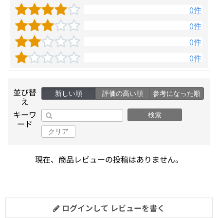
0件
0件
0件
0件
並び替
新しい順
評価の高い順
参考になった順
え
キーワ
検索
ード
クリア
現在、商品レビューの投稿はありません。
ログインして レビューを書く