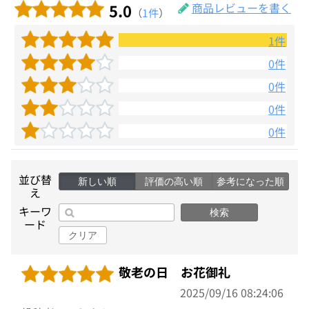
5.0
商品レビューを書く
（
1件
）
1件
0件
0件
0件
0件
並び替
新しい順
評価の高い順
参考になった順
え
キーワ
検索
ード
クリア
敬老の日 お花御礼
2025/09/16 08:24:06