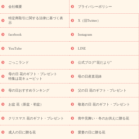
老の日 花鉢植えのギフト・プレゼント特集
敬老の日 花とセットギ
会社概要
プライバシーポリシー
フト・プレゼント特集
敬老の日の花 全てのギフト一覧
キャン
ペーン
映画『ウォーターガーディアンズ』コラボキャンペーン
特定商取引に関する法律に基づく表
X（旧Twitter）
示
誕生日の花を探す
「きょう誕生日なんです」キャンペーン
誕生日フラワーギフト
誕生日フラワーギフト特集
誕生日フラワ
facebook
Instagram
ーギフト商品一覧
バラ
ユリ
トルコキキョウ
8月の誕生花
(トルコキキョウ)
9月の誕生花(リンドウ)
誕生日セットギフト
YouTube
LINE
用途か
キャンペーン
「きょう誕生日なんです」キャンペーン
ら探す
お祝いの花特集
当日配達特急便
お祝い商品一覧
お
ごっこランド
公式ブログ“花だより”
祝い
開店・開業祝い
新築・引っ越し祝い
退職祝い
結婚記
念日
結婚祝い
出産祝い
退院祝い・快気祝い
還暦祝い・長
母の日 花のギフト・プレゼント
母の日産直花鉢
特集は花キューピット
寿祝い
プチギフト
ペットのお祝いフラワー
お中元・暑中見
舞い
敬老の日
お供え・お悔やみ
当日配達特急便 お供え
お
母の日おすすめランキング
父の日 花のギフト・プレゼント
供え・お悔やみ商品一覧
お供え・お悔やみの花
四十九日法要以
降に贈る花
通夜・葬儀に贈る花
お供え お花とセットギフト
お盆 花（新盆・初盆）
敬老の日 花のギフト・プレゼント
お供え プリザーブドフラワー
ペットのお供えフラワー
お盆（新
盆・初盆）
その他
お祝い返し
お見舞い
お取り寄せギフト
ビジネス用
ご自宅用
観葉植物
ミディ胡蝶蘭
プリザーブ
クリスマス 花のギフト・プレゼント
喪中見舞い・冬のお供えに贈る花
スタイルから探す
ドフラワー
アレンジメント
花束
スタ
ンド花
お祝い
お供え・お悔やみ
胡蝶蘭
胡蝶蘭・花鉢
ミ
成人の日に贈る花
愛妻の日に贈る花