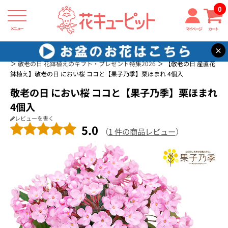
0
メニュー
マイページ
カート
×
花キューピット
敬老の日 おすすめの花のギフト・プレゼント特集2026
敬老の日 花鉢植えのギフト・プレゼント特集2026
【敬老の日 産直花
鉢植え】敬老の日 におい桜 ココと【果子乃季】栗ほまれ 4個入
敬老の日 におい桜 ココと【果子乃季】栗ほまれ
4個入
レビューを書く
5.0
（
1 件の商品レビュー
）