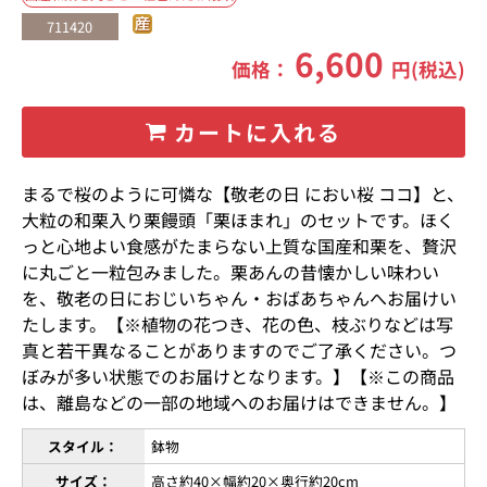
711420
6,600
価格：
円(税込)
カートに入れる
まるで桜のように可憐な【敬老の日 におい桜 ココ】と、
大粒の和栗入り栗饅頭「栗ほまれ」のセットです。ほく
っと心地よい食感がたまらない上質な国産和栗を、贅沢
に丸ごと一粒包みました。栗あんの昔懐かしい味わい
を、敬老の日におじいちゃん・おばあちゃんへお届けい
たします。【※植物の花つき、花の色、枝ぶりなどは写
真と若干異なることがありますのでご了承ください。つ
ぼみが多い状態でのお届けとなります。】【※この商品
は、離島などの一部の地域へのお届けはできません。】
スタイル：
鉢物
サイズ：
高さ約40×幅約20×奥行約20cm