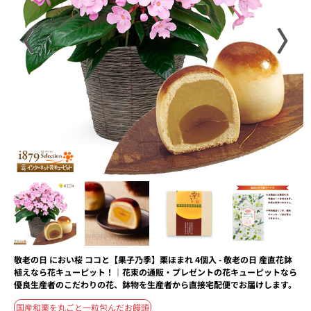
〈
〉
敬老の日 におい桜 ココと【果子乃季】栗ほまれ 4個入 - 敬老の日 産直花鉢
植えなら花キューピット！｜花束の通販・プレゼントの花キューピットなら
優良生産者のこだわりの花、鉢物を生産者から直接宅配便でお届けします。
国産和栗を丸ごと一粒包んだお饅頭