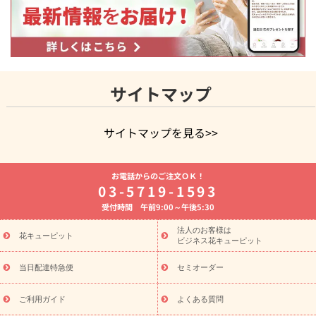
サイトマップ
サイトマップを見る>>
よく贈られる花
お祝いの花特集
誕生日フラワーギフト特集
お電話からのご注文ＯＫ！
8月の誕生花(トルコキキョウ)
開店・開業祝い
退職祝い
結
03-5719-1593
婚記念日
お供え・お悔やみ
お供え・お悔やみの花
四十九日
受付時間 午前9:00～午後5:30
法要以降に贈る花
通夜・葬儀に贈る花
胡蝶蘭・花鉢
プリザ
ーブドフラワー
季節のイベント
ひまわり ギフト・プレゼント
法人のお客様は
季節のイベント
花キューピット
特集
お盆 花（新盆・初盆）
お盆 花（新
ビジネス花キューピット
盆・初盆）
お盆 花（新盆・初盆）
お盆・お供え 花とセットギ
フト
お盆・お供え プリザーブドフラワー
ひまわり ギフト・プ
当日配達特急便
セミオーダー
レゼント特集
夏の花贈り・お中元・暑中見舞い 花のギフト特集
敬老の日におくる花ギフト・プレゼント特集
敬老の日におくる
ご利用ガイド
よくある質問
花ギフト・プレゼント特集
敬老の日 花のおすすめランキング
敬