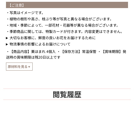
【ご注意】
写真はイメージです。
植物の樹形や高さ、枝ぶり等が写真と異なる場合がございます。
地域・季節によって、一部花材・花器等が異なる場合がございます。
季節商品に関しては、特製カードが付きます。内容変更はできません。
大切なお客様に、鮮度の良いお花をお届けするために
物流事情の影響によるお届けについて
【商品内容】栗ほまれ 4個入
【保存方法】常温保管
【賞味期限】発
送時の賞味期限は残20日以上です
原材料を見る▼
【原材料】
マロン餡（国内製造）、栗甘露煮、白生餡、砂糖、小麦粉、全卵、麦芽糖、卵黄、
水あめ、乳等を主要原料とする食品、本みりん、オリゴ糖、はちみつ/膨張剤、香
閲覧履歴
料、着色料（クチナシ）、酸化防止剤（V.C）、（一部に小麦・卵・乳成分・大豆
を含む）
※はちみつを使用しています。1歳未満の乳児には与えないでくださ
い。