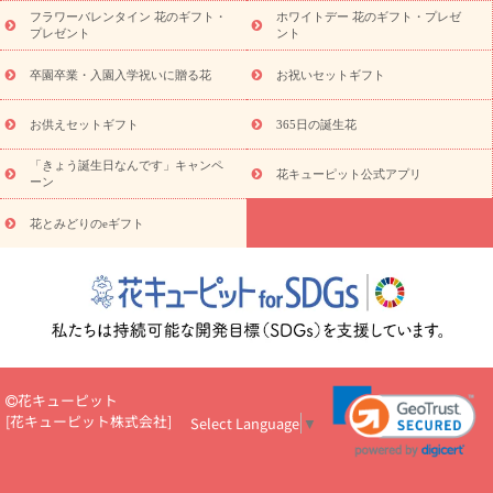
ディ胡蝶蘭・お祝い
ミディ胡蝶蘭・お供え
世界初の青色胡蝶蘭
フラワーバレンタイン 花のギフト・
ホワイトデー 花のギフト・プレゼ
観葉植物
観葉植物
産直多肉植物
プリザーブドフラワー
プレゼント
ント
お祝い
お供え・お悔やみ
花とセットギフト
セミオーダー
プチギフト（hanamore -ハナモア-）
花とみどりのeギフト
花
卒園卒業・入園入学祝いに贈る花
お祝いセットギフト
キューピットのeGfit
カラー
ピンク
イエローオレンジ
レッ
予算から探す
ド
お花の種類
バラ
ユリ
トルコキキョウ
お供えセットギフト
365日の誕生花
お祝い
お祝い・
3000円～
お祝い・
4000円～
お祝い・
5000円～
お祝い・
7000円～
お祝い・
10000円～
お供え・お
「きょう誕生日なんです」キャンペ
花キューピット公式アプリ
ーン
悔やみ
お供え・お悔やみ・
3000円～
お供え・お悔やみ・
5000
円～
お供え・お悔やみ・
7000円～
お供え・お悔やみ・
10000
花とみどりのeギフト
読み物
円～
注目されている記事
365日の誕生花カレンダー
開店・開業祝
いのマナー
定年退職祝いのマナー
お祝いを贈るときのマナー・
ルール
花キューピットのお祝いコラム一覧
誕生日のお花を「色
彩心理学」で選ぶ方法
結婚祝いの予算相場
出産祝いお役立ち情
報
転職祝いのマナー基礎知識
ペットのお祝いワンポイントアド
バイス
スタンド花（フラスタ）のマナー
お見舞いのマナーとル
花キューピット
ール
新築引っ越し祝いコラム
お祝い花のマナー総まとめ
職
[
花キューピット株式会社
]
Select Language
▼
場上司や先輩へ贈るお祝い花の正解は？
開店祝いの花 選び方ガイ
ド（早見表あり）
お供えを贈るときのマナー・ルール
花キューピットのお供え・