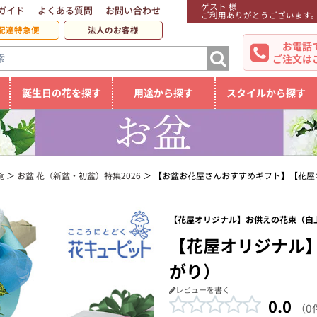
ゲスト 様
ガイド
よくある質問
お問い合わせ
ご利用ありがとうございます
配達特急便
法人のお客様
お電話
ご注文は
誕生日の花を探す
用途から探す
スタイルから探す
覧
お盆 花（新盆・初盆）特集2026
【お盆お花屋さんおすすめギフト】【花屋
【花屋オリジナル】お供えの花束（白上
【花屋オリジナル
がり）
レビューを書く
0.0
（0