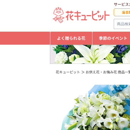
サービス
当日
よく贈られる花
季節のイベント
花キューピット
お供え花・お悔み花 商品一