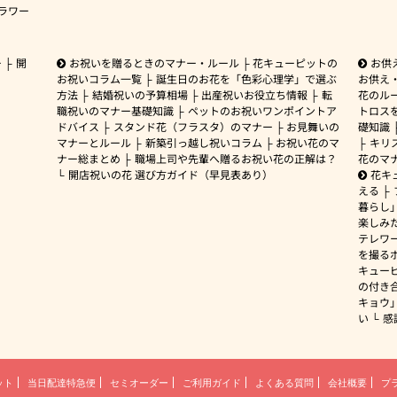
ラワー
ー
開
お祝いを贈るときのマナー・ルール
花キューピットの
お供
お祝いコラム一覧
誕生日のお花を「色彩心理学」で選ぶ
お供え
方法
結婚祝いの予算相場
出産祝いお役立ち情報
転
花のルー
職祝いのマナー基礎知識
ペットのお祝いワンポイントア
トロス
ドバイス
スタンド花（フラスタ）のマナー
お見舞いの
礎知識
マナーとルール
新築引っ越し祝いコラム
お祝い花のマ
キリ
ナー総まとめ
職場上司や先輩へ贈るお祝い花の正解は？
花のマ
開店祝いの花 選び方ガイド（早見表あり）
花キ
える
暮らし
楽しみ
テレワ
を撮る
キュー
の付き
キョウ
い
感
ット
当日配達特急便
セミオーダー
ご利用ガイド
よくある質問
会社概要
プ