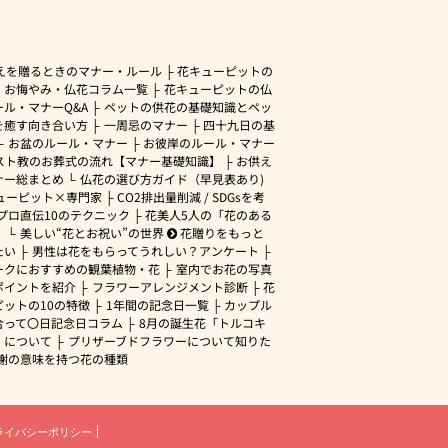
えを贈るときのマナー・ルール
花キューピットの
・お悔やみ・仏花コラム一覧
花キューピットの仏
ル・マナーQ&A
ペットの供花の基礎知識とペッ
を癒す向き合い方
一周忌のマナー
四十九日の基
お盆のルール・マナー
お彼岸のルール・マナー
スト教のお葬式の流れ【マナー基礎知識】
お供え
ナー総まとめ
仏花の選び方ガイド（早見表あり)
ューピット×専門家
CO2排出量削減 / SDGsを考
プロ直伝10のテクニック
花美人5人の「花のある
」
美しい“花とお祝い”の世界
花贈りをもっと
たい
男性は花をもらってうれしい？アンケート
ークにおすすめの観葉植物・花
室内でお花の写真
ポイントを紹介
フラワーアレンジメント診断
花
ピットの10の特徴
1年間の記念日一覧
カップル
合って〇日記念日コラム
8月の誕生花「トルコキ
」について
プリザーブドフラワーについて知りた
謝の意味を持つ花の種類
ライバシーポリシー