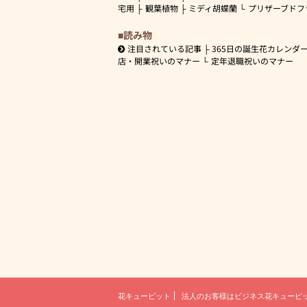
宅用
観葉植物
ミディ胡蝶蘭
プリザーブドフ
読み物
注目されている記事
365日の誕生花カレンダ
店・開業祝いのマナー
定年退職祝いのマナー
花キューピット
法人のお客様は
ビジネス花キューピ