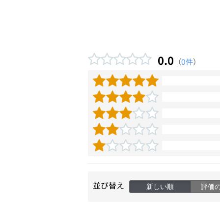
0.0
（
0件
）
並び替え
新しい順
評価