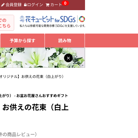
0
会員登録
ログイン
カート
。
での
こちら
予算から探す
読み物
×
オリジナル】お供えの花束（白上がり）
がり） - お盆お花屋さんおすすめギフト
】お供えの花束（白上
件の商品レビュー）