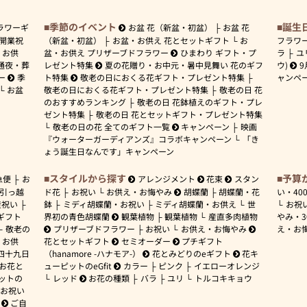
季節のイベント
誕生
ラワーギ
お盆 花（新盆・初盆）
お盆 花
開業祝
（新盆・初盆）
お盆・お供え 花とセットギフト
お
フラワ
お供
盆・お供え プリザーブドフラワー
ひまわり ギフト・プ
ラ
ユ
通夜・葬
レゼント特集
夏の花贈り・お中元・暑中見舞い 花のギフ
ウ)
9
ー
季
ト特集
敬老の日におくる花ギフト・プレゼント特集
ャンペ
お盆
敬老の日におくる花ギフト・プレゼント特集
敬老の日 花
のおすすめランキング
敬老の日 花鉢植えのギフト・プレ
ゼント特集
敬老の日 花とセットギフト・プレゼント特集
敬老の日の花 全てのギフト一覧
キャンペーン
映画
『ウォーターガーディアンズ』コラボキャンペーン
「き
ょう誕生日なんです」キャンペーン
スタイルから探す
予算
急便
お
アレンジメント
花束
スタン
引っ越
ド花
お祝い
お供え・お悔やみ
胡蝶蘭
胡蝶蘭・花
い・
40
産祝い
鉢
ミディ胡蝶蘭・お祝い
ミディ胡蝶蘭・お供え
世
お祝
ギフト
界初の青色胡蝶蘭
観葉植物
観葉植物
産直多肉植物
やみ・
敬老の
プリザーブドフラワー
お祝い
お供え・お悔やみ
え・お
お供
花とセットギフト
セミオーダー
プチギフト
四十九日
（hanamore -ハナモア-）
花とみどりのeギフト
花キ
 お花と
ューピットのeGfit
カラー
ピンク
イエローオレンジ
ットの
レッド
お花の種類
バラ
ユリ
トルコキキョウ
お祝い
ご自