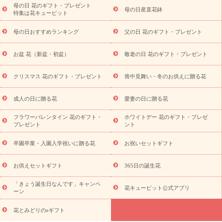
念日
結婚祝い
出産祝い
退院祝い・快気祝い
還暦祝い・長
母の日 花のギフト・プレゼント
母の日産直花鉢
特集は花キューピット
寿祝い
プチギフト
ペットのお祝いフラワー
お中元・暑中見
舞い
敬老の日
お供え・お悔やみ
当日配達特急便 お供え
お
母の日おすすめランキング
父の日 花のギフト・プレゼント
供え・お悔やみ商品一覧
お供え・お悔やみの花
四十九日法要以
降に贈る花
通夜・葬儀に贈る花
お供え お花とセットギフト
お盆 花（新盆・初盆）
敬老の日 花のギフト・プレゼント
お供え プリザーブドフラワー
ペットのお供えフラワー
お盆（新
盆・初盆）
その他
お祝い返し
お見舞い
お取り寄せギフト
ビジネス用
ご自宅用
観葉植物
ミディ胡蝶蘭
プリザーブ
クリスマス 花のギフト・プレゼント
喪中見舞い・冬のお供えに贈る花
スタイルから探す
ドフラワー
アレンジメント
花束
スタ
ンド花
お祝い
お供え・お悔やみ
胡蝶蘭
胡蝶蘭・花鉢
ミ
成人の日に贈る花
愛妻の日に贈る花
ディ胡蝶蘭・お祝い
ミディ胡蝶蘭・お供え
世界初の青色胡蝶蘭
フラワーバレンタイン 花のギフト・
ホワイトデー 花のギフト・プレゼ
観葉植物
観葉植物
産直多肉植物
プリザーブドフラワー
プレゼント
ント
お祝い
お供え・お悔やみ
花とセットギフト
セミオーダー
プチギフト（hanamore -ハナモア-）
花とみどりのeギフト
花
卒園卒業・入園入学祝いに贈る花
お祝いセットギフト
キューピットのeGfit
カラー
ピンク
イエローオレンジ
レッ
予算から探す
ド
お花の種類
バラ
ユリ
トルコキキョウ
お供えセットギフト
365日の誕生花
お祝い
お祝い・
3000円～
お祝い・
4000円～
お祝い・
5000円～
お祝い・
7000円～
お祝い・
10000円～
お供え・お
「きょう誕生日なんです」キャンペ
花キューピット公式アプリ
ーン
悔やみ
お供え・お悔やみ・
3000円～
お供え・お悔やみ・
5000
円～
お供え・お悔やみ・
7000円～
お供え・お悔やみ・
10000
花とみどりのeギフト
読み物
円～