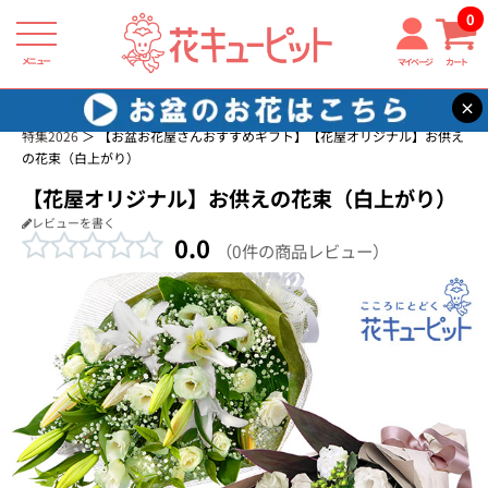
0
メニュー
マイページ
カート
×
花キューピット
お供え花・お悔み花 商品一覧
お盆 花（新盆・初盆）
特集2026
【お盆お花屋さんおすすめギフト】【花屋オリジナル】お供え
の花束（白上がり）
【花屋オリジナル】お供えの花束（白上がり）
レビューを書く
0.0
（0件の商品レビュー）