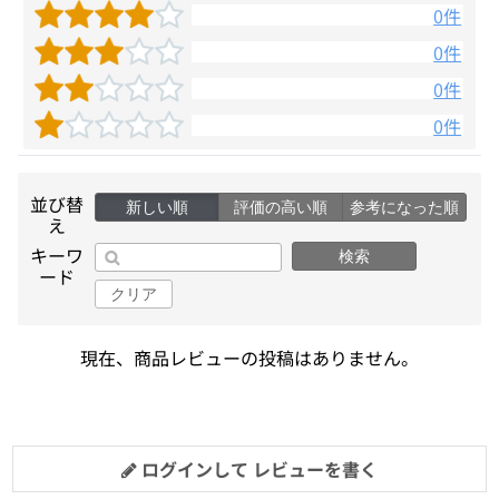
0件
0件
0件
0件
並び替
新しい順
評価の高い順
参考になった順
え
キーワ
検索
ード
クリア
現在、商品レビューの投稿はありません。
ログインして レビューを書く