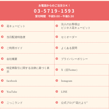
よく贈られる花
お祝いの花特集
誕生日フラワーギフト特集
お電話からのご注文ＯＫ！
8月の誕生花(トルコキキョウ)
開店・開業祝い
退職祝い
結
03-5719-1593
婚記念日
お供え・お悔やみ
お供え・お悔やみの花
四十九日
受付時間 午前9:00～午後5:30
法要以降に贈る花
通夜・葬儀に贈る花
胡蝶蘭・花鉢
プリザ
ーブドフラワー
季節のイベント
ひまわり ギフト・プレゼント
法人のお客様は
季節のイベント
花キューピット
特集
お盆 花（新盆・初盆）
お盆 花（新
ビジネス花キューピット
盆・初盆）
お盆 花（新盆・初盆）
お盆・お供え 花とセットギ
フト
お盆・お供え プリザーブドフラワー
ひまわり ギフト・プ
当日配達特急便
セミオーダー
レゼント特集
夏の花贈り・お中元・暑中見舞い 花のギフト特集
敬老の日におくる花ギフト・プレゼント特集
敬老の日におくる
ご利用ガイド
よくある質問
花ギフト・プレゼント特集
敬老の日 花のおすすめランキング
敬
老の日 花鉢植えのギフト・プレゼント特集
敬老の日 花とセットギ
会社概要
プライバシーポリシー
フト・プレゼント特集
敬老の日の花 全てのギフト一覧
キャン
ペーン
映画『ウォーターガーディアンズ』コラボキャンペーン
特定商取引に関する法律に基づく表
X（旧Twitter）
示
誕生日の花を探す
「きょう誕生日なんです」キャンペーン
誕生日フラワーギフト
誕生日フラワーギフト特集
誕生日フラワ
facebook
Instagram
ーギフト商品一覧
バラ
ユリ
トルコキキョウ
8月の誕生花
(トルコキキョウ)
9月の誕生花(リンドウ)
誕生日セットギフト
YouTube
LINE
用途か
キャンペーン
「きょう誕生日なんです」キャンペーン
ら探す
お祝いの花特集
当日配達特急便
お祝い商品一覧
お
ごっこランド
公式ブログ“花だより”
祝い
開店・開業祝い
新築・引っ越し祝い
退職祝い
結婚記