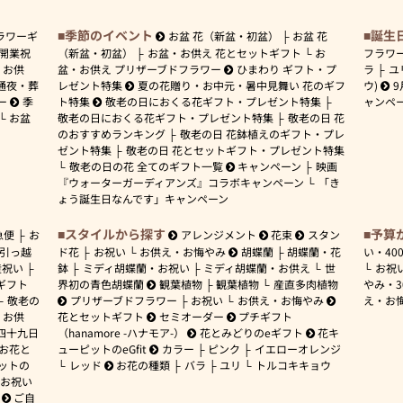
季節のイベント
誕生
ラワーギ
お盆 花（新盆・初盆）
お盆 花
開業祝
（新盆・初盆）
お盆・お供え 花とセットギフト
お
フラワ
お供
盆・お供え プリザーブドフラワー
ひまわり ギフト・プ
ラ
ユ
通夜・葬
レゼント特集
夏の花贈り・お中元・暑中見舞い 花のギフ
ウ)
9
ー
季
ト特集
敬老の日におくる花ギフト・プレゼント特集
ャンペ
お盆
敬老の日におくる花ギフト・プレゼント特集
敬老の日 花
のおすすめランキング
敬老の日 花鉢植えのギフト・プレ
ゼント特集
敬老の日 花とセットギフト・プレゼント特集
敬老の日の花 全てのギフト一覧
キャンペーン
映画
『ウォーターガーディアンズ』コラボキャンペーン
「き
ょう誕生日なんです」キャンペーン
スタイルから探す
予算
急便
お
アレンジメント
花束
スタン
引っ越
ド花
お祝い
お供え・お悔やみ
胡蝶蘭
胡蝶蘭・花
い・
40
産祝い
鉢
ミディ胡蝶蘭・お祝い
ミディ胡蝶蘭・お供え
世
お祝
ギフト
界初の青色胡蝶蘭
観葉植物
観葉植物
産直多肉植物
やみ・
敬老の
プリザーブドフラワー
お祝い
お供え・お悔やみ
え・お
お供
花とセットギフト
セミオーダー
プチギフト
四十九日
（hanamore -ハナモア-）
花とみどりのeギフト
花キ
 お花と
ューピットのeGfit
カラー
ピンク
イエローオレンジ
ットの
レッド
お花の種類
バラ
ユリ
トルコキキョウ
お祝い
ご自