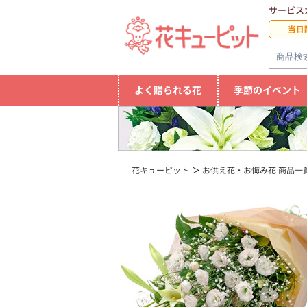
サービス
当日
よく贈られる花
季節のイベント
花キューピット
お供え花・お悔み花 商品一