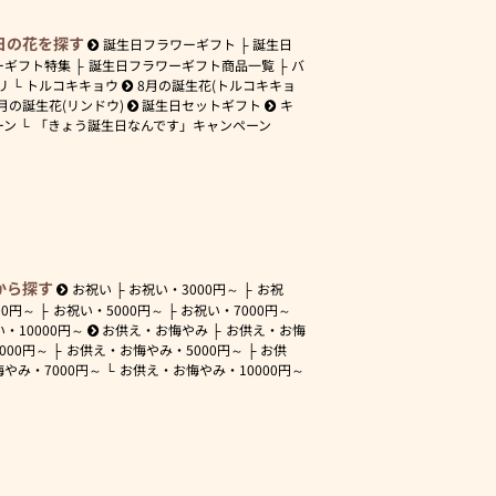
日の花を探す
誕生日フラワーギフト
誕生日
ーギフト特集
誕生日フラワーギフト商品一覧
バ
リ
トルコキキョウ
8月の誕生花(トルコキキョ
月の誕生花(リンドウ)
誕生日セットギフト
キ
ーン
「きょう誕生日なんです」キャンペーン
から探す
お祝い
お祝い・
3000円～
お祝
00円～
お祝い・
5000円～
お祝い・
7000円～
い・
10000円～
お供え・お悔やみ
お供え・お悔
3000円～
お供え・お悔やみ・
5000円～
お供
悔やみ・
7000円～
お供え・お悔やみ・
10000円～