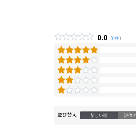
0.0
（
0件
）
並び替え
新しい順
評価