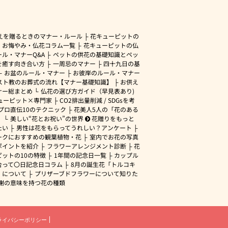
えを贈るときのマナー・ルール
花キューピットの
・お悔やみ・仏花コラム一覧
花キューピットの仏
ル・マナーQ&A
ペットの供花の基礎知識とペッ
を癒す向き合い方
一周忌のマナー
四十九日の基
お盆のルール・マナー
お彼岸のルール・マナー
スト教のお葬式の流れ【マナー基礎知識】
お供え
ナー総まとめ
仏花の選び方ガイド（早見表あり)
ューピット×専門家
CO2排出量削減 / SDGsを考
プロ直伝10のテクニック
花美人5人の「花のある
」
美しい“花とお祝い”の世界
花贈りをもっと
たい
男性は花をもらってうれしい？アンケート
ークにおすすめの観葉植物・花
室内でお花の写真
ポイントを紹介
フラワーアレンジメント診断
花
ピットの10の特徴
1年間の記念日一覧
カップル
合って〇日記念日コラム
8月の誕生花「トルコキ
」について
プリザーブドフラワーについて知りた
謝の意味を持つ花の種類
ライバシーポリシー