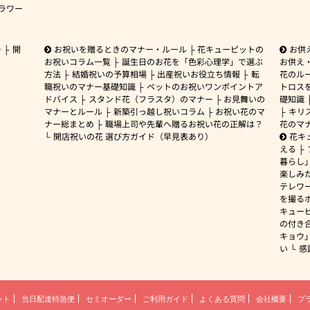
ラワー
ー
開
お祝いを贈るときのマナー・ルール
花キューピットの
お供
お祝いコラム一覧
誕生日のお花を「色彩心理学」で選ぶ
お供え
方法
結婚祝いの予算相場
出産祝いお役立ち情報
転
花のルー
職祝いのマナー基礎知識
ペットのお祝いワンポイントア
トロス
ドバイス
スタンド花（フラスタ）のマナー
お見舞いの
礎知識
マナーとルール
新築引っ越し祝いコラム
お祝い花のマ
キリ
ナー総まとめ
職場上司や先輩へ贈るお祝い花の正解は？
花のマ
開店祝いの花 選び方ガイド（早見表あり）
花キ
える
暮らし
楽しみ
テレワ
を撮る
キュー
の付き
キョウ
い
感
ット
当日配達特急便
セミオーダー
ご利用ガイド
よくある質問
会社概要
プ