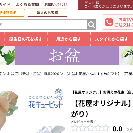
ゲスト 様
ガイド
よくある質問
お問い合わせ
ご利用ありがとうございます
配達特急便
法人のお客様
お電話
ご注文は
誕生日の花を探す
用途から探す
スタイルから探す
覧
お盆 花（新盆・初盆）特集2026
【お盆お花屋さんおすすめギフト】【花屋
【花屋オリジナル】お供えの花束（白上
【花屋オリジナル
がり）
レビューを書く
0.0
（0