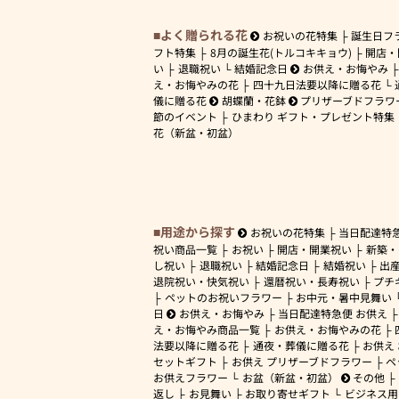
よく贈られる花
お祝いの花特集
誕生日フ
フト特集
8月の誕生花(トルコキキョウ)
開店・
い
退職祝い
結婚記念日
お供え・お悔やみ
え・お悔やみの花
四十九日法要以降に贈る花
儀に贈る花
胡蝶蘭・花鉢
プリザーブドフラワ
節のイベント
ひまわり ギフト・プレゼント特集
花（新盆・初盆）
用途から探す
お祝いの花特集
当日配達特
祝い商品一覧
お祝い
開店・開業祝い
新築・
し祝い
退職祝い
結婚記念日
結婚祝い
出
退院祝い・快気祝い
還暦祝い・長寿祝い
プチ
ペットのお祝いフラワー
お中元・暑中見舞い
日
お供え・お悔やみ
当日配達特急便 お供え
え・お悔やみ商品一覧
お供え・お悔やみの花
法要以降に贈る花
通夜・葬儀に贈る花
お供え
セットギフト
お供え プリザーブドフラワー
ペ
お供えフラワー
お盆（新盆・初盆）
その他
返し
お見舞い
お取り寄せギフト
ビジネス用