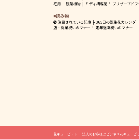
宅用
観葉植物
ミディ胡蝶蘭
プリザーブドフ
読み物
注目されている記事
365日の誕生花カレンダ
店・開業祝いのマナー
定年退職祝いのマナー
花キューピット
法人のお客様は
ビジネス花キューピ