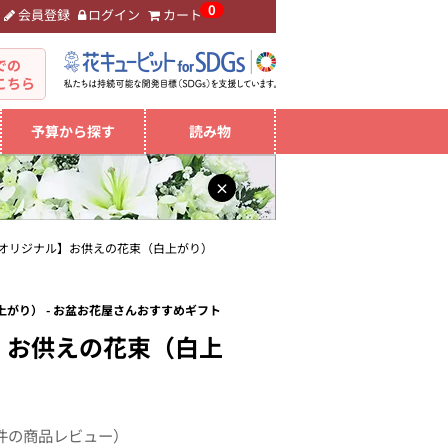
0
会員登録
ログイン
カート
。
での
こちら
予算から探す
読み物
×
オリジナル】お供えの花束（白上がり）
がり） - お盆お花屋さんおすすめギフト
】お供えの花束（白上
件の商品レビュー）