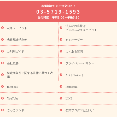
よく贈られる花
お祝いの花特集
誕生日フラワーギフト特集
お電話からのご注文ＯＫ！
8月の誕生花(トルコキキョウ)
開店・開業祝い
退職祝い
結
03-5719-1593
婚記念日
お供え・お悔やみ
お供え・お悔やみの花
四十九日
受付時間 午前9:00～午後5:30
法要以降に贈る花
通夜・葬儀に贈る花
胡蝶蘭・花鉢
プリザ
ーブドフラワー
季節のイベント
ひまわり ギフト・プレゼント
法人のお客様は
季節のイベント
花キューピット
特集
お盆 花（新盆・初盆）
お盆 花（新
ビジネス花キューピット
盆・初盆）
お盆 花（新盆・初盆）
お盆・お供え 花とセットギ
フト
お盆・お供え プリザーブドフラワー
ひまわり ギフト・プ
当日配達特急便
セミオーダー
レゼント特集
夏の花贈り・お中元・暑中見舞い 花のギフト特集
敬老の日におくる花ギフト・プレゼント特集
敬老の日におくる
ご利用ガイド
よくある質問
花ギフト・プレゼント特集
敬老の日 花のおすすめランキング
敬
老の日 花鉢植えのギフト・プレゼント特集
敬老の日 花とセットギ
会社概要
プライバシーポリシー
フト・プレゼント特集
敬老の日の花 全てのギフト一覧
キャン
ペーン
映画『ウォーターガーディアンズ』コラボキャンペーン
特定商取引に関する法律に基づく表
X（旧Twitter）
示
誕生日の花を探す
「きょう誕生日なんです」キャンペーン
誕生日フラワーギフト
誕生日フラワーギフト特集
誕生日フラワ
facebook
Instagram
ーギフト商品一覧
バラ
ユリ
トルコキキョウ
8月の誕生花
(トルコキキョウ)
9月の誕生花(リンドウ)
誕生日セットギフト
YouTube
LINE
用途か
キャンペーン
「きょう誕生日なんです」キャンペーン
ら探す
お祝いの花特集
当日配達特急便
お祝い商品一覧
お
ごっこランド
公式ブログ“花だより”
祝い
開店・開業祝い
新築・引っ越し祝い
退職祝い
結婚記