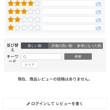
0件
0件
0件
0件
並び替
新しい順
評価の高い順
参考になった順
え
キーワ
検索
ード
クリア
現在、商品レビューの投稿はありません。
ログインして レビューを書く