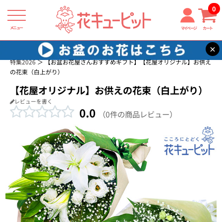
0
メニュー
マイページ
カート
×
花キューピット
お供え花・お悔み花 商品一覧
お盆 花（新盆・初盆）
特集2026
【お盆お花屋さんおすすめギフト】【花屋オリジナル】お供え
の花束（白上がり）
【花屋オリジナル】お供えの花束（白上がり）
レビューを書く
0.0
（0件の商品レビュー）