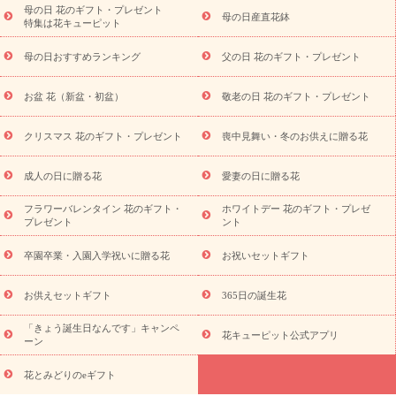
念日
結婚祝い
出産祝い
退院祝い・快気祝い
還暦祝い・長
母の日 花のギフト・プレゼント
母の日産直花鉢
特集は花キューピット
寿祝い
プチギフト
ペットのお祝いフラワー
お中元・暑中見
舞い
敬老の日
お供え・お悔やみ
当日配達特急便 お供え
お
母の日おすすめランキング
父の日 花のギフト・プレゼント
供え・お悔やみ商品一覧
お供え・お悔やみの花
四十九日法要以
降に贈る花
通夜・葬儀に贈る花
お供え お花とセットギフト
お盆 花（新盆・初盆）
敬老の日 花のギフト・プレゼント
お供え プリザーブドフラワー
ペットのお供えフラワー
お盆（新
盆・初盆）
その他
お祝い返し
お見舞い
お取り寄せギフト
ビジネス用
ご自宅用
観葉植物
ミディ胡蝶蘭
プリザーブ
クリスマス 花のギフト・プレゼント
喪中見舞い・冬のお供えに贈る花
スタイルから探す
ドフラワー
アレンジメント
花束
スタ
ンド花
お祝い
お供え・お悔やみ
胡蝶蘭
胡蝶蘭・花鉢
ミ
成人の日に贈る花
愛妻の日に贈る花
ディ胡蝶蘭・お祝い
ミディ胡蝶蘭・お供え
世界初の青色胡蝶蘭
フラワーバレンタイン 花のギフト・
ホワイトデー 花のギフト・プレゼ
観葉植物
観葉植物
産直多肉植物
プリザーブドフラワー
プレゼント
ント
お祝い
お供え・お悔やみ
花とセットギフト
セミオーダー
プチギフト（hanamore -ハナモア-）
花とみどりのeギフト
花
卒園卒業・入園入学祝いに贈る花
お祝いセットギフト
キューピットのeGfit
カラー
ピンク
イエローオレンジ
レッ
予算から探す
ド
お花の種類
バラ
ユリ
トルコキキョウ
お供えセットギフト
365日の誕生花
お祝い
お祝い・
3000円～
お祝い・
4000円～
お祝い・
5000円～
お祝い・
7000円～
お祝い・
10000円～
お供え・お
「きょう誕生日なんです」キャンペ
花キューピット公式アプリ
ーン
悔やみ
お供え・お悔やみ・
3000円～
お供え・お悔やみ・
5000
円～
お供え・お悔やみ・
7000円～
お供え・お悔やみ・
10000
花とみどりのeギフト
読み物
円～