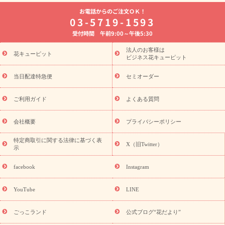
よく贈られる花
お祝いの花特集
誕生日フラワーギフト特集
お電話からのご注文ＯＫ！
8月の誕生花(トルコキキョウ)
開店・開業祝い
退職祝い
結
03-5719-1593
婚記念日
お供え・お悔やみ
お供え・お悔やみの花
四十九日
受付時間 午前9:00～午後5:30
法要以降に贈る花
通夜・葬儀に贈る花
胡蝶蘭・花鉢
プリザ
ーブドフラワー
季節のイベント
ひまわり ギフト・プレゼント
法人のお客様は
季節のイベント
花キューピット
特集
お盆 花（新盆・初盆）
お盆 花（新
ビジネス花キューピット
盆・初盆）
お盆 花（新盆・初盆）
お盆・お供え 花とセットギ
フト
お盆・お供え プリザーブドフラワー
ひまわり ギフト・プ
当日配達特急便
セミオーダー
レゼント特集
夏の花贈り・お中元・暑中見舞い 花のギフト特集
敬老の日におくる花ギフト・プレゼント特集
敬老の日におくる
ご利用ガイド
よくある質問
花ギフト・プレゼント特集
敬老の日 花のおすすめランキング
敬
老の日 花鉢植えのギフト・プレゼント特集
敬老の日 花とセットギ
会社概要
プライバシーポリシー
フト・プレゼント特集
敬老の日の花 全てのギフト一覧
キャン
ペーン
映画『ウォーターガーディアンズ』コラボキャンペーン
特定商取引に関する法律に基づく表
X（旧Twitter）
示
誕生日の花を探す
「きょう誕生日なんです」キャンペーン
誕生日フラワーギフト
誕生日フラワーギフト特集
誕生日フラワ
facebook
Instagram
ーギフト商品一覧
バラ
ユリ
トルコキキョウ
8月の誕生花
(トルコキキョウ)
9月の誕生花(リンドウ)
誕生日セットギフト
YouTube
LINE
用途か
キャンペーン
「きょう誕生日なんです」キャンペーン
ら探す
お祝いの花特集
当日配達特急便
お祝い商品一覧
お
ごっこランド
公式ブログ“花だより”
祝い
開店・開業祝い
新築・引っ越し祝い
退職祝い
結婚記