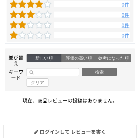
0件
0件
0件
0件
並び替
新しい順
評価の高い順
参考になった順
え
キーワ
検索
ード
クリア
現在、商品レビューの投稿はありません。
ログインして レビューを書く