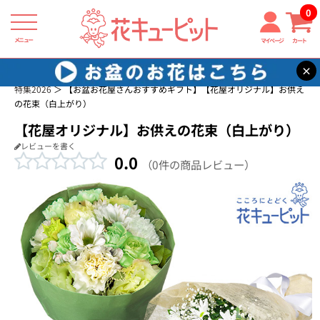
0
メニュー
マイページ
カート
×
花キューピット
お供え花・お悔み花 商品一覧
お盆 花（新盆・初盆）
特集2026
【お盆お花屋さんおすすめギフト】【花屋オリジナル】お供え
の花束（白上がり）
【花屋オリジナル】お供えの花束（白上がり）
レビューを書く
0.0
（0件の商品レビュー）