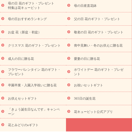
念日
結婚祝い
出産祝い
退院祝い・快気祝い
還暦祝い・長
母の日 花のギフト・プレゼント
母の日産直花鉢
特集は花キューピット
寿祝い
プチギフト
ペットのお祝いフラワー
お中元・暑中見
舞い
敬老の日
お供え・お悔やみ
当日配達特急便 お供え
お
母の日おすすめランキング
父の日 花のギフト・プレゼント
供え・お悔やみ商品一覧
お供え・お悔やみの花
四十九日法要以
降に贈る花
通夜・葬儀に贈る花
お供え お花とセットギフト
お盆 花（新盆・初盆）
敬老の日 花のギフト・プレゼント
お供え プリザーブドフラワー
ペットのお供えフラワー
お盆（新
盆・初盆）
その他
お祝い返し
お見舞い
お取り寄せギフト
ビジネス用
ご自宅用
観葉植物
ミディ胡蝶蘭
プリザーブ
クリスマス 花のギフト・プレゼント
喪中見舞い・冬のお供えに贈る花
スタイルから探す
ドフラワー
アレンジメント
花束
スタ
ンド花
お祝い
お供え・お悔やみ
胡蝶蘭
胡蝶蘭・花鉢
ミ
成人の日に贈る花
愛妻の日に贈る花
ディ胡蝶蘭・お祝い
ミディ胡蝶蘭・お供え
世界初の青色胡蝶蘭
フラワーバレンタイン 花のギフト・
ホワイトデー 花のギフト・プレゼ
観葉植物
観葉植物
産直多肉植物
プリザーブドフラワー
プレゼント
ント
お祝い
お供え・お悔やみ
花とセットギフト
セミオーダー
プチギフト（hanamore -ハナモア-）
花とみどりのeギフト
花
卒園卒業・入園入学祝いに贈る花
お祝いセットギフト
キューピットのeGfit
カラー
ピンク
イエローオレンジ
レッ
予算から探す
ド
お花の種類
バラ
ユリ
トルコキキョウ
お供えセットギフト
365日の誕生花
お祝い
お祝い・
3000円～
お祝い・
4000円～
お祝い・
5000円～
お祝い・
7000円～
お祝い・
10000円～
お供え・お
「きょう誕生日なんです」キャンペ
花キューピット公式アプリ
ーン
悔やみ
お供え・お悔やみ・
3000円～
お供え・お悔やみ・
5000
円～
お供え・お悔やみ・
7000円～
お供え・お悔やみ・
10000
花とみどりのeギフト
読み物
円～