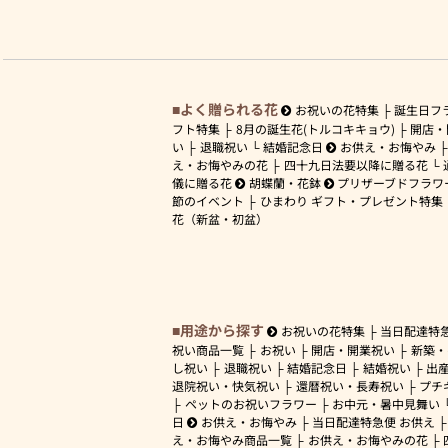
よく贈られる花
お祝いの花特集
誕生日フ
フト特集
8月の誕生花(トルコキキョウ)
開店・
い
退職祝い
結婚記念日
お供え・お悔やみ
え・お悔やみの花
四十九日法要以降に贈る花
儀に贈る花
胡蝶蘭・花鉢
プリザーブドフラワ
節のイベント
ひまわり ギフト・プレゼント特集
花（新盆・初盆）
用途から探す
お祝いの花特集
当日配達特
祝い商品一覧
お祝い
開店・開業祝い
新築・
し祝い
退職祝い
結婚記念日
結婚祝い
出
退院祝い・快気祝い
還暦祝い・長寿祝い
プチ
ペットのお祝いフラワー
お中元・暑中見舞い
日
お供え・お悔やみ
当日配達特急便 お供え
え・お悔やみ商品一覧
お供え・お悔やみの花