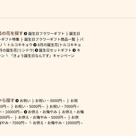
日の花を探す
誕生日フラワーギフト
誕生日
ーギフト特集
誕生日フラワーギフト商品一覧
バ
リ
トルコキキョウ
8月の誕生花(トルコキキョ
月の誕生花(リンドウ)
誕生日セットギフト
キ
ーン
「きょう誕生日なんです」キャンペーン
から探す
お祝い
お祝い・
3000円～
お祝
00円～
お祝い・
5000円～
お祝い・
7000円～
い・
10000円～
お供え・お悔やみ
お供え・お悔
3000円～
お供え・お悔やみ・
5000円～
お供
悔やみ・
7000円～
お供え・お悔やみ・
10000円～