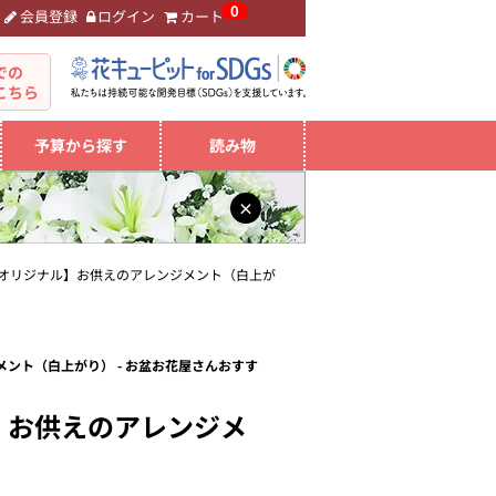
0
会員登録
ログイン
カート
。
での
こちら
予算から探す
読み物
×
オリジナル】お供えのアレンジメント（白上が
ント（白上がり） - お盆お花屋さんおすす
】お供えのアレンジメ