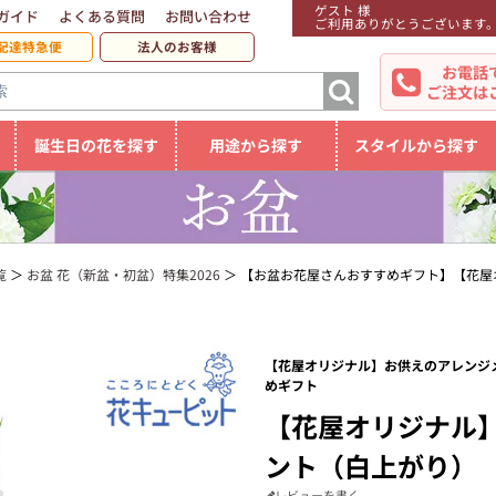
ゲスト 様
ガイド
よくある質問
お問い合わせ
ご利用ありがとうございます
配達特急便
法人のお客様
お電話
ご注文は
誕生日の花を探す
用途から探す
スタイルから探す
覧
お盆 花（新盆・初盆）特集2026
【お盆お花屋さんおすすめギフト】【花屋
【花屋オリジナル】お供えのアレンジメ
めギフト
【花屋オリジナル
ント（白上がり）
レビューを書く