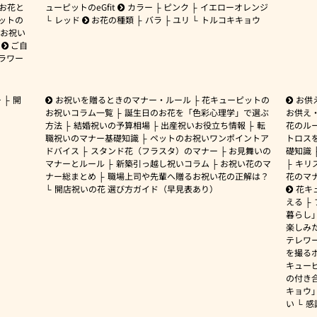
 お花と
ューピットのeGfit
カラー
ピンク
イエローオレンジ
ットの
レッド
お花の種類
バラ
ユリ
トルコキキョウ
お祝い
ご自
ラワー
ー
開
お祝いを贈るときのマナー・ルール
花キューピットの
お供
お祝いコラム一覧
誕生日のお花を「色彩心理学」で選ぶ
お供え
方法
結婚祝いの予算相場
出産祝いお役立ち情報
転
花のルー
職祝いのマナー基礎知識
ペットのお祝いワンポイントア
トロス
ドバイス
スタンド花（フラスタ）のマナー
お見舞いの
礎知識
マナーとルール
新築引っ越し祝いコラム
お祝い花のマ
キリ
ナー総まとめ
職場上司や先輩へ贈るお祝い花の正解は？
花のマ
開店祝いの花 選び方ガイド（早見表あり）
花キ
える
暮らし
楽しみ
テレワ
を撮る
キュー
の付き
キョウ
い
感