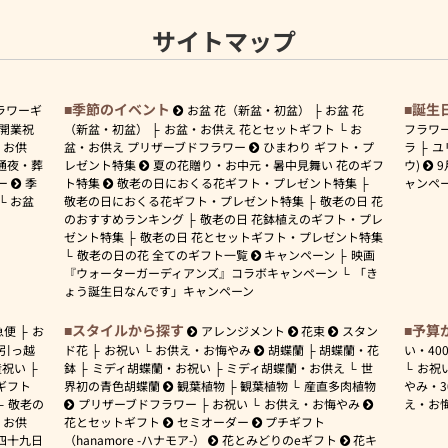
サイトマップ
季節のイベント
誕生
ラワーギ
お盆 花（新盆・初盆）
お盆 花
開業祝
（新盆・初盆）
お盆・お供え 花とセットギフト
お
フラワ
お供
盆・お供え プリザーブドフラワー
ひまわり ギフト・プ
ラ
ユ
通夜・葬
レゼント特集
夏の花贈り・お中元・暑中見舞い 花のギフ
ウ)
9
ー
季
ト特集
敬老の日におくる花ギフト・プレゼント特集
ャンペ
お盆
敬老の日におくる花ギフト・プレゼント特集
敬老の日 花
のおすすめランキング
敬老の日 花鉢植えのギフト・プレ
ゼント特集
敬老の日 花とセットギフト・プレゼント特集
敬老の日の花 全てのギフト一覧
キャンペーン
映画
『ウォーターガーディアンズ』コラボキャンペーン
「き
ょう誕生日なんです」キャンペーン
スタイルから探す
予算
急便
お
アレンジメント
花束
スタン
引っ越
ド花
お祝い
お供え・お悔やみ
胡蝶蘭
胡蝶蘭・花
い・
40
産祝い
鉢
ミディ胡蝶蘭・お祝い
ミディ胡蝶蘭・お供え
世
お祝
ギフト
界初の青色胡蝶蘭
観葉植物
観葉植物
産直多肉植物
やみ・
敬老の
プリザーブドフラワー
お祝い
お供え・お悔やみ
え・お
お供
花とセットギフト
セミオーダー
プチギフト
四十九日
（hanamore -ハナモア-）
花とみどりのeギフト
花キ