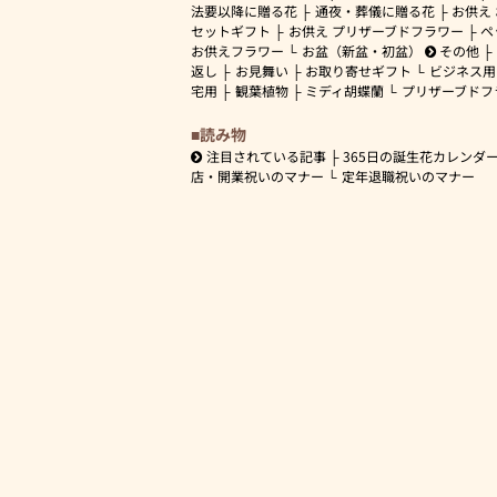
法要以降に贈る花
通夜・葬儀に贈る花
お供え
セットギフト
お供え プリザーブドフラワー
ペ
お供えフラワー
お盆（新盆・初盆）
その他
返し
お見舞い
お取り寄せギフト
ビジネス用
宅用
観葉植物
ミディ胡蝶蘭
プリザーブドフ
読み物
注目されている記事
365日の誕生花カレンダ
店・開業祝いのマナー
定年退職祝いのマナー