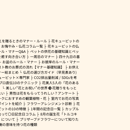
えを贈るときのマナー・ルール
花キューピットの
・お悔やみ・仏花コラム一覧
花キューピットの仏
ル・マナーQ&A
ペットの供花の基礎知識とペッ
を癒す向き合い方
一周忌のマナー
四十九日の基
お盆のルール・マナー
お彼岸のルール・マナー
スト教のお葬式の流れ【マナー基礎知識】
お供え
ナー総まとめ
仏花の選び方ガイド（早見表あり)
ューピット×専門家
CO2排出量削減 / SDGsを考
プロ直伝10のテクニック
花美人5人の「花のある
」
美しい“花とお祝い”の世界
花贈りをもっと
たい
男性は花をもらってうれしい？アンケート
ークにおすすめの観葉植物・花
室内でお花の写真
ポイントを紹介
フラワーアレンジメント診断
花
ピットの10の特徴
1年間の記念日一覧
カップル
合って〇日記念日コラム
8月の誕生花「トルコキ
」について
プリザーブドフラワーについて知りた
謝の意味を持つ花の種類