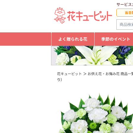
サービス
当日
よく贈られる花
季節のイベント
花キューピット
お供え花・お悔み花 商品一
り）