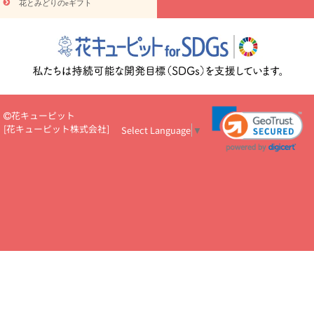
花とみどりのeギフト
読み物
円～
注目されている記事
365日の誕生花カレンダー
開店・開業祝
いのマナー
定年退職祝いのマナー
お祝いを贈るときのマナー・
ルール
花キューピットのお祝いコラム一覧
誕生日のお花を「色
彩心理学」で選ぶ方法
結婚祝いの予算相場
出産祝いお役立ち情
報
転職祝いのマナー基礎知識
ペットのお祝いワンポイントアド
バイス
スタンド花（フラスタ）のマナー
お見舞いのマナーとル
花キューピット
ール
新築引っ越し祝いコラム
お祝い花のマナー総まとめ
職
[
花キューピット株式会社
]
Select Language
▼
場上司や先輩へ贈るお祝い花の正解は？
開店祝いの花 選び方ガイ
ド（早見表あり）
お供えを贈るときのマナー・ルール
花キューピットのお供え・
お悔やみ・仏花コラム一覧
花キューピットの仏花のルール・マナ
ーQ&A
ペットの供花の基礎知識とペットロスを癒す向き合い方
一周忌のマナー
四十九日の基礎知識
お盆のルール・マナー
お彼岸のルール・マナー
キリスト教のお葬式の流れ【マナー基礎
知識】
お供え花のマナー総まとめ
仏花の選び方ガイド（早見表
あり)
花キューピット×専門家
CO2排出量削減 / SDGsを考える
プロ直伝10のテクニック
花美人5人の「花のある暮らし」
美
しい“花とお祝い”の世界
花贈りをもっと楽しみたい
男性は花を
もらってうれしい？アンケート
テレワークにおすすめの観葉植
物・花
室内でお花の写真を撮るポイントを紹介
フラワーアレン