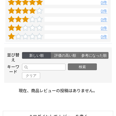
0件
0件
0件
0件
0件
並び替
新しい順
評価の高い順
参考になった順
え
キーワ
検索
ード
クリア
現在、商品レビューの投稿はありません。