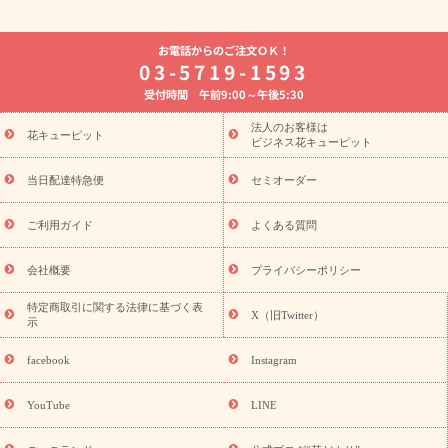
よく贈られる花
お祝いの花特集
誕生日フラワーギフト特集
お電話からのご注文ＯＫ！
8月の誕生花(トルコキキョウ)
開店・開業祝い
退職祝い
結
03-5719-1593
婚記念日
お供え・お悔やみ
お供え・お悔やみの花
四十九日
受付時間 午前9:00～午後5:30
法要以降に贈る花
通夜・葬儀に贈る花
胡蝶蘭・花鉢
プリザ
ーブドフラワー
季節のイベント
ひまわり ギフト・プレゼント
法人のお客様は
季節のイベント
花キューピット
特集
お盆 花（新盆・初盆）
お盆 花（新
ビジネス花キューピット
盆・初盆）
お盆 花（新盆・初盆）
お盆・お供え 花とセットギ
フト
お盆・お供え プリザーブドフラワー
ひまわり ギフト・プ
当日配達特急便
セミオーダー
レゼント特集
夏の花贈り・お中元・暑中見舞い 花のギフト特集
敬老の日におくる花ギフト・プレゼント特集
敬老の日におくる
ご利用ガイド
よくある質問
花ギフト・プレゼント特集
敬老の日 花のおすすめランキング
敬
老の日 花鉢植えのギフト・プレゼント特集
敬老の日 花とセットギ
会社概要
プライバシーポリシー
フト・プレゼント特集
敬老の日の花 全てのギフト一覧
キャン
ペーン
映画『ウォーターガーディアンズ』コラボキャンペーン
特定商取引に関する法律に基づく表
X（旧Twitter）
示
誕生日の花を探す
「きょう誕生日なんです」キャンペーン
誕生日フラワーギフト
誕生日フラワーギフト特集
誕生日フラワ
facebook
Instagram
ーギフト商品一覧
バラ
ユリ
トルコキキョウ
8月の誕生花
(トルコキキョウ)
9月の誕生花(リンドウ)
誕生日セットギフト
YouTube
LINE
用途か
キャンペーン
「きょう誕生日なんです」キャンペーン
ら探す
お祝いの花特集
当日配達特急便
お祝い商品一覧
お