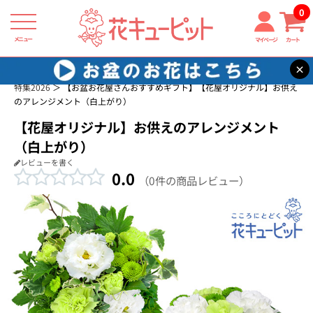
0
メニュー
マイページ
カート
×
花キューピット
お供え花・お悔み花 商品一覧
お盆 花（新盆・初盆）
特集2026
【お盆お花屋さんおすすめギフト】【花屋オリジナル】お供え
のアレンジメント（白上がり）
【花屋オリジナル】お供えのアレンジメント
（白上がり）
レビューを書く
0.0
（0件の商品レビュー）