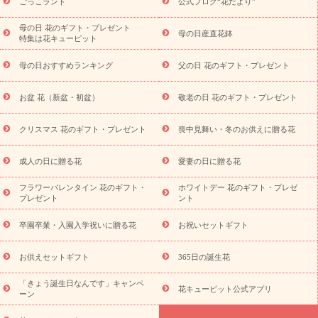
ごっこランド
公式ブログ“花だより”
祝い
開店・開業祝い
新築・引っ越し祝い
退職祝い
結婚記
念日
結婚祝い
出産祝い
退院祝い・快気祝い
還暦祝い・長
母の日 花のギフト・プレゼント
母の日産直花鉢
特集は花キューピット
寿祝い
プチギフト
ペットのお祝いフラワー
お中元・暑中見
舞い
敬老の日
お供え・お悔やみ
当日配達特急便 お供え
お
母の日おすすめランキング
父の日 花のギフト・プレゼント
供え・お悔やみ商品一覧
お供え・お悔やみの花
四十九日法要以
降に贈る花
通夜・葬儀に贈る花
お供え お花とセットギフト
お盆 花（新盆・初盆）
敬老の日 花のギフト・プレゼント
お供え プリザーブドフラワー
ペットのお供えフラワー
お盆（新
盆・初盆）
その他
お祝い返し
お見舞い
お取り寄せギフト
ビジネス用
ご自宅用
観葉植物
ミディ胡蝶蘭
プリザーブ
クリスマス 花のギフト・プレゼント
喪中見舞い・冬のお供えに贈る花
スタイルから探す
ドフラワー
アレンジメント
花束
スタ
ンド花
お祝い
お供え・お悔やみ
胡蝶蘭
胡蝶蘭・花鉢
ミ
成人の日に贈る花
愛妻の日に贈る花
ディ胡蝶蘭・お祝い
ミディ胡蝶蘭・お供え
世界初の青色胡蝶蘭
フラワーバレンタイン 花のギフト・
ホワイトデー 花のギフト・プレゼ
観葉植物
観葉植物
産直多肉植物
プリザーブドフラワー
プレゼント
ント
お祝い
お供え・お悔やみ
花とセットギフト
セミオーダー
プチギフト（hanamore -ハナモア-）
花とみどりのeギフト
花
卒園卒業・入園入学祝いに贈る花
お祝いセットギフト
キューピットのeGfit
カラー
ピンク
イエローオレンジ
レッ
予算から探す
ド
お花の種類
バラ
ユリ
トルコキキョウ
お供えセットギフト
365日の誕生花
お祝い
お祝い・
3000円～
お祝い・
4000円～
お祝い・
5000円～
お祝い・
7000円～
お祝い・
10000円～
お供え・お
「きょう誕生日なんです」キャンペ
花キューピット公式アプリ
ーン
悔やみ
お供え・お悔やみ・
3000円～
お供え・お悔やみ・
5000
円～
お供え・お悔やみ・
7000円～
お供え・お悔やみ・
10000