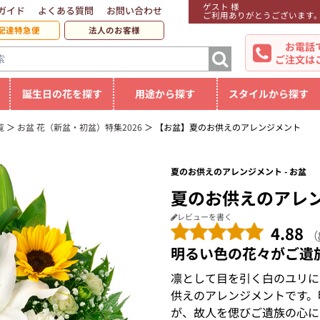
ゲスト 様
ガイド
よくある質問
お問い合わせ
ご利用ありがとうございます
配達特急便
法人のお客様
お電話
ご注文は
誕生日の花を探す
用途から探す
スタイルから探す
覧
お盆 花（新盆・初盆）特集2026
【お盆】夏のお供えのアレンジメント
夏のお供えのアレンジメント - お盆
夏のお供えのアレ
レビューを書く
4.88
（
明るい色の花々がご遺
凛として目を引く白のユリに
供えのアレンジメントです。
が、故人を偲びご遺族の心に