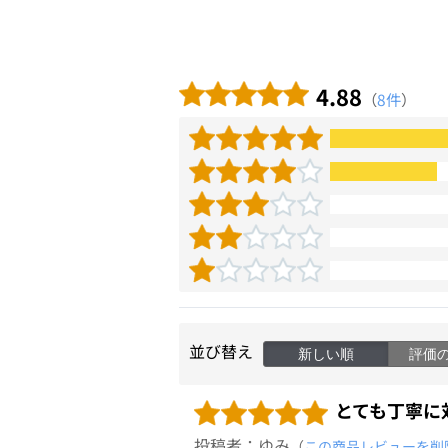
4.88
（
8件
）
並び替え
新しい順
評価
とても丁寧に
投稿者：ゆみ
（
この商品レビューを削