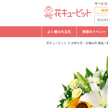
サービス
当日
よく贈られる花
季節のイベント
花キューピット
お供え花・お悔み花 商品一