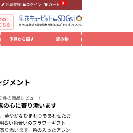
0
会員登録
ログイン
カート
。
での
こちら
予算から探す
読み物
ンジメント
8 件の商品レビュー
）
族の心に寄り添います
、華やかなひまわりをあわせたお
明るい色合いのフラワーギフト
寄り添います。色の入ったアレン