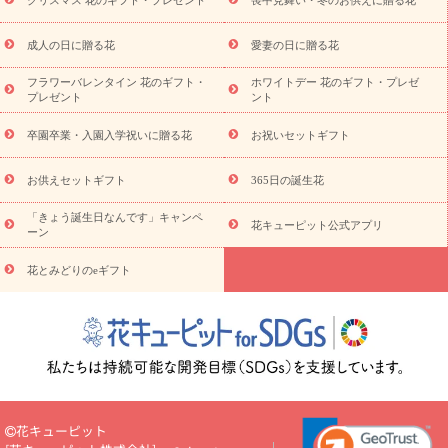
スタイルから探す
プリザーブドフラワー
アレンジメント
花束
スタンド花
お祝い
お供え・お悔やみ
胡蝶蘭
胡蝶
成人の日に贈る花
愛妻の日に贈る花
蘭・花鉢
ミディ胡蝶蘭・お祝い
ミディ胡蝶蘭・お供え
世界初
の青色胡蝶蘭
観葉植物
観葉植物
産直多肉植物
プリザーブ
フラワーバレンタイン 花のギフト・
ホワイトデー 花のギフト・プレゼ
ドフラワー
お祝い
お供え・お悔やみ
花とセットギフト
セ
プレゼント
ント
ミオーダー
プチギフト（hanamore -ハナモア-）
花とみどりの
eギフト
花キューピットのeGfit
カラー
ピンク
イエローオ
卒園卒業・入園入学祝いに贈る花
お祝いセットギフト
予
レンジ
レッド
お花の種類
バラ
ユリ
トルコキキョウ
算から探す
お祝い
お祝い・
3000円～
お祝い・
4000円～
お供えセットギフト
365日の誕生花
お祝い・
5000円～
お祝い・
7000円～
お祝い・
10000円～
「きょう誕生日なんです」キャンペ
お供え・お悔やみ
お供え・お悔やみ・
3000円～
お供え・お
花キューピット公式アプリ
ーン
悔やみ・
5000円～
お供え・お悔やみ・
7000円～
お供え・お悔
読み物
やみ・
10000円～
花とみどりのeギフト
注目されている記事
365日の誕生花カレンダー
開店・開業祝
いのマナー
定年退職祝いのマナー
お祝いを贈るときのマナー・
ルール
花キューピットのお祝いコラム一覧
誕生日のお花を「色
彩心理学」で選ぶ方法
結婚祝いの予算相場
出産祝いお役立ち情
報
転職祝いのマナー基礎知識
ペットのお祝いワンポイントアド
バイス
スタンド花（フラスタ）のマナー
お見舞いのマナーとル
ール
新築引っ越し祝いコラム
お祝い花のマナー総まとめ
職
花キューピット
場上司や先輩へ贈るお祝い花の正解は？
開店祝いの花 選び方ガイ