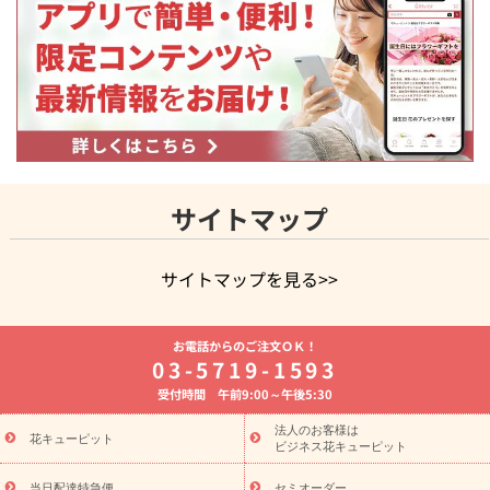
サイトマップ
サイトマップを見る>>
よく贈られる花
お祝いの花特集
誕生日フラワーギフト特集
お電話からのご注文ＯＫ！
8月の誕生花(トルコキキョウ)
開店・開業祝い
退職祝い
結
03-5719-1593
婚記念日
お供え・お悔やみ
お供え・お悔やみの花
四十九日
受付時間 午前9:00～午後5:30
法要以降に贈る花
通夜・葬儀に贈る花
胡蝶蘭・花鉢
プリザ
ーブドフラワー
季節のイベント
ひまわり ギフト・プレゼント
法人のお客様は
季節のイベント
花キューピット
特集
お盆 花（新盆・初盆）
お盆 花（新
ビジネス花キューピット
盆・初盆）
お盆 花（新盆・初盆）
お盆・お供え 花とセットギ
当日配達特急便
セミオーダー