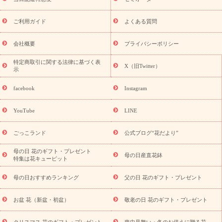
フト
お盆・お供え プリザーブドフラワー
ひまわり ギフト・プ
レゼント特集
夏の花贈り・お中元・暑中見舞い 花のギフト特集
敬老の日におくる花ギフト・プレゼント特集
敬老の日におくる
ご利用ガイド
よくある質問
花ギフト・プレゼント特集
敬老の日 花のおすすめランキング
敬
老の日 花鉢植えのギフト・プレゼント特集
敬老の日 花とセットギ
会社概要
プライバシーポリシー
フト・プレゼント特集
敬老の日の花 全てのギフト一覧
キャン
誕生日の花を
特定商取引に関する法律に基づく表
ペーン
「きょう誕生日なんです」キャンペーン
X（旧Twitter）
示
探す
誕生日フラワーギフト
誕生日フラワーギフト特集
誕生
日フラワーギフト商品一覧
バラ
ユリ
トルコキキョウ
8月の
facebook
Instagram
誕生花(トルコキキョウ)
9月の誕生花(リンドウ)
誕生日セット
ギフト
キャンペーン
「きょう誕生日なんです」キャンペーン
YouTube
LINE
用途から探す
お祝いの花特集
当日配達特急便
お祝い商品
一覧
お祝い
開店・開業祝い
新築・引っ越し祝い
退職祝い
ごっこランド
公式ブログ“花だより”
結婚記念日
結婚祝い
出産祝い
退院祝い・快気祝い
還暦
祝い・長寿祝い
プチギフト
ペットのお祝いフラワー
お中
母の日 花のギフト・プレゼント
母の日産直花鉢
特集は花キューピット
元・暑中見舞い
敬老の日
お供え・お悔やみ
当日配達特急便
お供え
お供え・お悔やみ商品一覧
お供え・お悔やみの花
四
母の日おすすめランキング
父の日 花のギフト・プレゼント
十九日法要以降に贈る花
通夜・葬儀に贈る花
お供え お花とセッ
トギフト
お供え プリザーブドフラワー
ペットのお供えフラワー
お盆 花（新盆・初盆）
敬老の日 花のギフト・プレゼント
お盆（新盆・初盆）
その他
お祝い返し
お見舞い
お取り
寄せギフト
ビジネス用
ご自宅用
観葉植物
ミディ胡蝶蘭
クリスマス 花のギフト・プレゼント
喪中見舞い・冬のお供えに贈る花