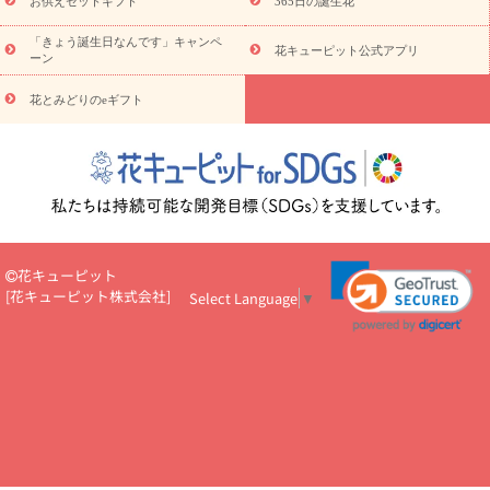
お供えセットギフト
365日の誕生花
お祝い
お祝い・
3000円～
お祝い・
4000円～
お祝い・
5000円～
お祝い・
7000円～
お祝い・
10000円～
お供え・お
「きょう誕生日なんです」キャンペ
花キューピット公式アプリ
ーン
悔やみ
お供え・お悔やみ・
3000円～
お供え・お悔やみ・
5000
円～
お供え・お悔やみ・
7000円～
お供え・お悔やみ・
10000
花とみどりのeギフト
読み物
円～
注目されている記事
365日の誕生花カレンダー
開店・開業祝
いのマナー
定年退職祝いのマナー
お祝いを贈るときのマナー・
ルール
花キューピットのお祝いコラム一覧
誕生日のお花を「色
彩心理学」で選ぶ方法
結婚祝いの予算相場
出産祝いお役立ち情
報
転職祝いのマナー基礎知識
ペットのお祝いワンポイントアド
バイス
スタンド花（フラスタ）のマナー
お見舞いのマナーとル
花キューピット
ール
新築引っ越し祝いコラム
お祝い花のマナー総まとめ
職
[
花キューピット株式会社
]
Select Language
▼
場上司や先輩へ贈るお祝い花の正解は？
開店祝いの花 選び方ガイ
ド（早見表あり）
お供えを贈るときのマナー・ルール
花キューピットのお供え・
お悔やみ・仏花コラム一覧
花キューピットの仏花のルール・マナ
ーQ&A
ペットの供花の基礎知識とペットロスを癒す向き合い方
一周忌のマナー
四十九日の基礎知識
お盆のルール・マナー
お彼岸のルール・マナー
キリスト教のお葬式の流れ【マナー基礎
知識】
お供え花のマナー総まとめ
仏花の選び方ガイド（早見表
あり)
花キューピット×専門家
CO2排出量削減 / SDGsを考える