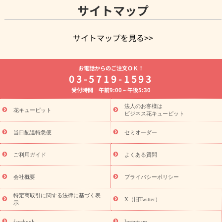
サイトマップ
サイトマップを見る>>
よく贈られる花
お祝いの花特集
誕生日フラワーギフト特集
お電話からのご注文ＯＫ！
8月の誕生花(トルコキキョウ)
開店・開業祝い
退職祝い
結
03-5719-1593
婚記念日
お供え・お悔やみ
お供え・お悔やみの花
四十九日
受付時間 午前9:00～午後5:30
法要以降に贈る花
通夜・葬儀に贈る花
胡蝶蘭・花鉢
プリザ
ーブドフラワー
季節のイベント
ひまわり ギフト・プレゼント
法人のお客様は
季節のイベント
花キューピット
特集
お盆 花（新盆・初盆）
お盆 花（新
ビジネス花キューピット
盆・初盆）
お盆 花（新盆・初盆）
お盆・お供え 花とセットギ
フト
お盆・お供え プリザーブドフラワー
ひまわり ギフト・プ
当日配達特急便
セミオーダー
レゼント特集
夏の花贈り・お中元・暑中見舞い 花のギフト特集
敬老の日におくる花ギフト・プレゼント特集
敬老の日におくる
ご利用ガイド
よくある質問
花ギフト・プレゼント特集
敬老の日 花のおすすめランキング
敬
老の日 花鉢植えのギフト・プレゼント特集
敬老の日 花とセットギ
会社概要
プライバシーポリシー
フト・プレゼント特集
敬老の日の花 全てのギフト一覧
キャン
ペーン
映画『ウォーターガーディアンズ』コラボキャンペーン
特定商取引に関する法律に基づく表
X（旧Twitter）
示
誕生日の花を探す
「きょう誕生日なんです」キャンペーン
誕生日フラワーギフト
誕生日フラワーギフト特集
誕生日フラワ
facebook
Instagram