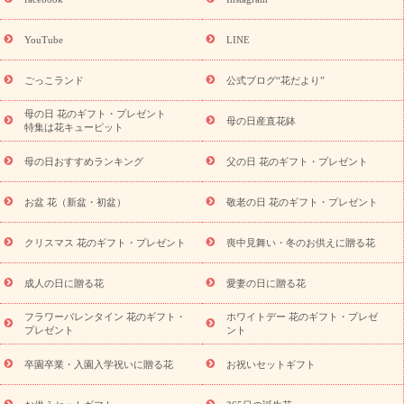
ーギフト商品一覧
バラ
ユリ
トルコキキョウ
8月の誕生花
(トルコキキョウ)
9月の誕生花(リンドウ)
誕生日セットギフト
YouTube
LINE
用途か
キャンペーン
「きょう誕生日なんです」キャンペーン
ら探す
お祝いの花特集
当日配達特急便
お祝い商品一覧
お
ごっこランド
公式ブログ“花だより”
祝い
開店・開業祝い
新築・引っ越し祝い
退職祝い
結婚記
念日
結婚祝い
出産祝い
退院祝い・快気祝い
還暦祝い・長
母の日 花のギフト・プレゼント
母の日産直花鉢
特集は花キューピット
寿祝い
プチギフト
ペットのお祝いフラワー
お中元・暑中見
舞い
敬老の日
お供え・お悔やみ
当日配達特急便 お供え
お
母の日おすすめランキング
父の日 花のギフト・プレゼント
供え・お悔やみ商品一覧
お供え・お悔やみの花
四十九日法要以
降に贈る花
通夜・葬儀に贈る花
お供え お花とセットギフト
お盆 花（新盆・初盆）
敬老の日 花のギフト・プレゼント
お供え プリザーブドフラワー
ペットのお供えフラワー
お盆（新
盆・初盆）
その他
お祝い返し
お見舞い
お取り寄せギフト
ビジネス用
ご自宅用
観葉植物
ミディ胡蝶蘭
プリザーブ
クリスマス 花のギフト・プレゼント
喪中見舞い・冬のお供えに贈る花
スタイルから探す
ドフラワー
アレンジメント
花束
スタ
ンド花
お祝い
お供え・お悔やみ
胡蝶蘭
胡蝶蘭・花鉢
ミ
成人の日に贈る花
愛妻の日に贈る花
ディ胡蝶蘭・お祝い
ミディ胡蝶蘭・お供え
世界初の青色胡蝶蘭
フラワーバレンタイン 花のギフト・
ホワイトデー 花のギフト・プレゼ
観葉植物
観葉植物
産直多肉植物
プリザーブドフラワー
プレゼント
ント
お祝い
お供え・お悔やみ
花とセットギフト
セミオーダー
プチギフト（hanamore -ハナモア-）
花とみどりのeギフト
花
卒園卒業・入園入学祝いに贈る花
お祝いセットギフト
キューピットのeGfit
カラー
ピンク
イエローオレンジ
レッ
予算から探す
ド
お花の種類
バラ
ユリ
トルコキキョウ