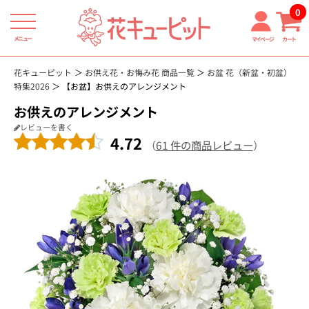
0
メニュー
マイページ
カート
花キューピット
お供え花・お悔み花 商品一覧
お盆 花（新盆・初盆）
特集2026
【お盆】お供えのアレンジメント
お供えのアレンジメント
レビューを書く
4.72
（
61 件の商品レビュー
）