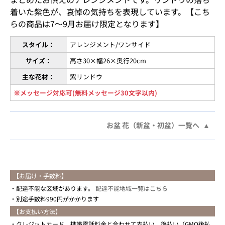
着いた紫色が、哀悼の気持ちを表現しています。【こち
らの商品は7〜9月お届け限定となります】
スタイル：
アレンジメント/ワンサイド
サイズ：
高さ30×幅26×奥行20cm
主な花材：
紫リンドウ
※メッセージ対応可(無料メッセージ30文字以内)
お盆 花（新盆・初盆）一覧へ
【お届け・手数料】
配達不能な区域があります。
配達不能地域一覧はこちら
別途手数料990円がかかります
【お支払い方法】
クレジットカード、携帯電話料金と合わせて支払い、後払い（GMO後払