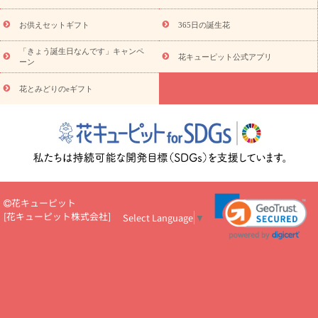
キューピットのeGfit
カラー
ピンク
イエローオレンジ
レッ
予算から探す
ド
お花の種類
バラ
ユリ
トルコキキョウ
お供えセットギフト
365日の誕生花
お祝い
お祝い・
3000円～
お祝い・
4000円～
お祝い・
5000円～
お祝い・
7000円～
お祝い・
10000円～
お供え・お
「きょう誕生日なんです」キャンペ
花キューピット公式アプリ
ーン
悔やみ
お供え・お悔やみ・
3000円～
お供え・お悔やみ・
5000
円～
お供え・お悔やみ・
7000円～
お供え・お悔やみ・
10000
花とみどりのeギフト
読み物
円～
注目されている記事
365日の誕生花カレンダー
開店・開業祝
いのマナー
定年退職祝いのマナー
お祝いを贈るときのマナー・
ルール
花キューピットのお祝いコラム一覧
誕生日のお花を「色
彩心理学」で選ぶ方法
結婚祝いの予算相場
出産祝いお役立ち情
報
転職祝いのマナー基礎知識
ペットのお祝いワンポイントアド
バイス
スタンド花（フラスタ）のマナー
お見舞いのマナーとル
花キューピット
ール
新築引っ越し祝いコラム
お祝い花のマナー総まとめ
職
[
花キューピット株式会社
]
Select Language
▼
場上司や先輩へ贈るお祝い花の正解は？
開店祝いの花 選び方ガイ
ド（早見表あり）
お供えを贈るときのマナー・ルール
花キューピットのお供え・
お悔やみ・仏花コラム一覧
花キューピットの仏花のルール・マナ
ーQ&A
ペットの供花の基礎知識とペットロスを癒す向き合い方
一周忌のマナー
四十九日の基礎知識
お盆のルール・マナー
お彼岸のルール・マナー
キリスト教のお葬式の流れ【マナー基礎