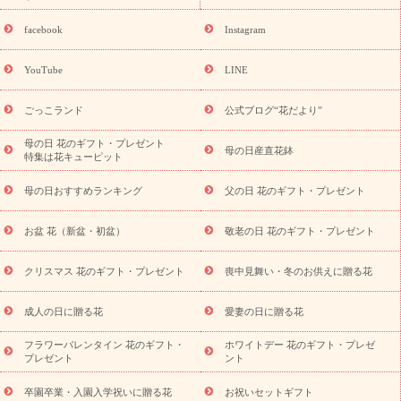
誕生日の花を探す
「きょう誕生日なんです」キャンペーン
誕生日フラワーギフト
誕生日フラワーギフト特集
誕生日フラワ
facebook
Instagram
ーギフト商品一覧
バラ
ユリ
トルコキキョウ
8月の誕生花
(トルコキキョウ)
9月の誕生花(リンドウ)
誕生日セットギフト
YouTube
LINE
用途か
キャンペーン
「きょう誕生日なんです」キャンペーン
ら探す
お祝いの花特集
当日配達特急便
お祝い商品一覧
お
ごっこランド
公式ブログ“花だより”
祝い
開店・開業祝い
新築・引っ越し祝い
退職祝い
結婚記
念日
結婚祝い
出産祝い
退院祝い・快気祝い
還暦祝い・長
母の日 花のギフト・プレゼント
母の日産直花鉢
特集は花キューピット
寿祝い
プチギフト
ペットのお祝いフラワー
お中元・暑中見
舞い
敬老の日
お供え・お悔やみ
当日配達特急便 お供え
お
母の日おすすめランキング
父の日 花のギフト・プレゼント
供え・お悔やみ商品一覧
お供え・お悔やみの花
四十九日法要以
降に贈る花
通夜・葬儀に贈る花
お供え お花とセットギフト
お盆 花（新盆・初盆）
敬老の日 花のギフト・プレゼント
お供え プリザーブドフラワー
ペットのお供えフラワー
お盆（新
盆・初盆）
その他
お祝い返し
お見舞い
お取り寄せギフト
ビジネス用
ご自宅用
観葉植物
ミディ胡蝶蘭
プリザーブ
クリスマス 花のギフト・プレゼント
喪中見舞い・冬のお供えに贈る花
スタイルから探す
ドフラワー
アレンジメント
花束
スタ
ンド花
お祝い
お供え・お悔やみ
胡蝶蘭
胡蝶蘭・花鉢
ミ
成人の日に贈る花
愛妻の日に贈る花
ディ胡蝶蘭・お祝い
ミディ胡蝶蘭・お供え
世界初の青色胡蝶蘭
フラワーバレンタイン 花のギフト・
ホワイトデー 花のギフト・プレゼ
観葉植物
観葉植物
産直多肉植物
プリザーブドフラワー
プレゼント
ント
お祝い
お供え・お悔やみ
花とセットギフト
セミオーダー
プチギフト（hanamore -ハナモア-）
花とみどりのeギフト
花
卒園卒業・入園入学祝いに贈る花
お祝いセットギフト