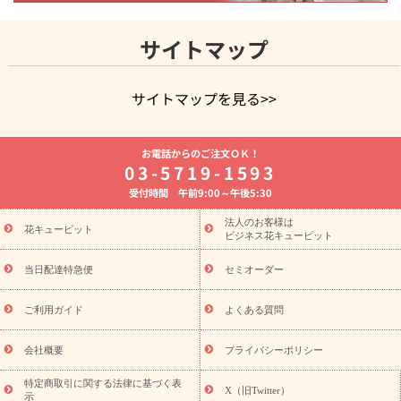
サイトマップ
サイトマップを見る>>
よく贈られる花
お祝いの花特集
誕生日フラワーギフト特集
お電話からのご注文ＯＫ！
8月の誕生花(トルコキキョウ)
開店・開業祝い
退職祝い
結
03-5719-1593
婚記念日
お供え・お悔やみ
お供え・お悔やみの花
四十九日
受付時間 午前9:00～午後5:30
法要以降に贈る花
通夜・葬儀に贈る花
胡蝶蘭・花鉢
プリザ
ーブドフラワー
季節のイベント
ひまわり ギフト・プレゼント
法人のお客様は
季節のイベント
花キューピット
特集
お盆 花（新盆・初盆）
お盆 花（新
ビジネス花キューピット
盆・初盆）
お盆 花（新盆・初盆）
お盆・お供え 花とセットギ
フト
お盆・お供え プリザーブドフラワー
ひまわり ギフト・プ
当日配達特急便
セミオーダー
レゼント特集
夏の花贈り・お中元・暑中見舞い 花のギフト特集
敬老の日におくる花ギフト・プレゼント特集
敬老の日におくる
ご利用ガイド
よくある質問
花ギフト・プレゼント特集
敬老の日 花のおすすめランキング
敬
老の日 花鉢植えのギフト・プレゼント特集
敬老の日 花とセットギ
会社概要
プライバシーポリシー
フト・プレゼント特集
敬老の日の花 全てのギフト一覧
キャン
ペーン
映画『ウォーターガーディアンズ』コラボキャンペーン
特定商取引に関する法律に基づく表
X（旧Twitter）
示