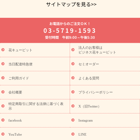
サイトマップを見る>>
よく贈られる花
お祝いの花特集
誕生日フラワーギフト特集
お電話からのご注文ＯＫ！
8月の誕生花(トルコキキョウ)
開店・開業祝い
退職祝い
結
03-5719-1593
婚記念日
お供え・お悔やみ
お供え・お悔やみの花
四十九日
受付時間 午前9:00～午後5:30
法要以降に贈る花
通夜・葬儀に贈る花
胡蝶蘭・花鉢
プリザ
ーブドフラワー
季節のイベント
ひまわり ギフト・プレゼント
法人のお客様は
季節のイベント
花キューピット
特集
お盆 花（新盆・初盆）
お盆 花（新
ビジネス花キューピット
盆・初盆）
お盆 花（新盆・初盆）
お盆・お供え 花とセットギ
フト
お盆・お供え プリザーブドフラワー
ひまわり ギフト・プ
当日配達特急便
セミオーダー
レゼント特集
夏の花贈り・お中元・暑中見舞い 花のギフト特集
敬老の日におくる花ギフト・プレゼント特集
敬老の日におくる
ご利用ガイド
よくある質問
花ギフト・プレゼント特集
敬老の日 花のおすすめランキング
敬
老の日 花鉢植えのギフト・プレゼント特集
敬老の日 花とセットギ
会社概要
プライバシーポリシー
フト・プレゼント特集
敬老の日の花 全てのギフト一覧
キャン
ペーン
映画『ウォーターガーディアンズ』コラボキャンペーン
特定商取引に関する法律に基づく表
X（旧Twitter）
示
誕生日の花を探す
「きょう誕生日なんです」キャンペーン
誕生日フラワーギフト
誕生日フラワーギフト特集
誕生日フラワ
facebook
Instagram
ーギフト商品一覧
バラ
ユリ
トルコキキョウ
8月の誕生花
(トルコキキョウ)
9月の誕生花(リンドウ)
誕生日セットギフト
YouTube
LINE
用途か
キャンペーン
「きょう誕生日なんです」キャンペーン