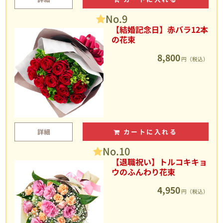
No.9
【結婚記念日】赤バラ12本
の花束
8,800
円（税込）
詳細
カートに入れる
No.10
【退職祝い】トルコキキョ
ウのふんわり花束
4,950
円（税込）