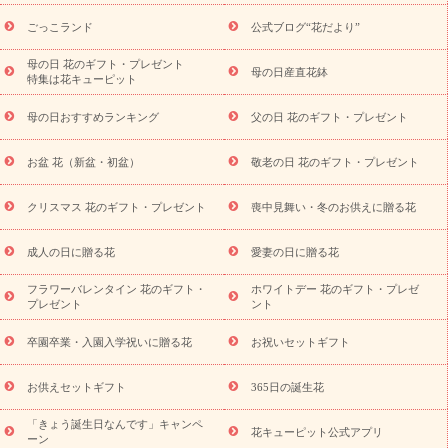
ら探す
お祝いの花特集
当日配達特急便
お祝い商品一覧
お
ごっこランド
公式ブログ“花だより”
祝い
開店・開業祝い
新築・引っ越し祝い
退職祝い
結婚記
念日
結婚祝い
出産祝い
退院祝い・快気祝い
還暦祝い・長
母の日 花のギフト・プレゼント
母の日産直花鉢
特集は花キューピット
寿祝い
プチギフト
ペットのお祝いフラワー
お中元・暑中見
舞い
敬老の日
お供え・お悔やみ
お供え・お悔やみ商品一覧
母の日おすすめランキング
父の日 花のギフト・プレゼント
お供え・お悔やみの花
四十九日法要以降に贈る花
通夜・葬儀
に贈る花
お供え お花とセットギフト
お供え プリザーブドフラ
お盆 花（新盆・初盆）
敬老の日 花のギフト・プレゼント
ワー
ペットのお供えフラワー
お盆（新盆・初盆）
その他
お祝い返し
お見舞い
お取り寄せギフト
ビジネス用
ご自宅
スタイル
クリスマス 花のギフト・プレゼント
喪中見舞い・冬のお供えに贈る花
用
観葉植物
ミディ胡蝶蘭
プリザーブドフラワー
から探す
アレンジメント
花束
スタンド花
お祝い
お供
成人の日に贈る花
愛妻の日に贈る花
え・お悔やみ
胡蝶蘭
胡蝶蘭・花鉢
ミディ胡蝶蘭・お祝い
ミディ胡蝶蘭・お供え
世界初の青色胡蝶蘭
観葉植物
観葉植
フラワーバレンタイン 花のギフト・
ホワイトデー 花のギフト・プレゼ
物
産直多肉植物
プリザーブドフラワー
お祝い
お供え・お
プレゼント
ント
悔やみ
花とセットギフト
セミオーダー
プチギフト
（hanamore -ハナモア-）
花とみどりのeギフト
花キューピッ
卒園卒業・入園入学祝いに贈る花
お祝いセットギフト
トのeGfit
カラー
ピンク
イエローオレンジ
レッド
お花の
予算から探す
種類
バラ
ユリ
トルコキキョウ
お祝い
お供えセットギフト
365日の誕生花
お祝い・
3000円～
お祝い・
4000円～
お祝い・
5000円～
お
「きょう誕生日なんです」キャンペ
祝い・
7000円～
お祝い・
10000円～
お供え・お悔やみ
お供
花キューピット公式アプリ
ーン