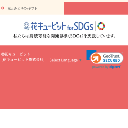
え・お悔やみ・
3000円～
お供え・お悔やみ・
5000円～
お供
読み
え・お悔やみ・
7000円～
お供え・お悔やみ・
10000円～
花とみどりのeギフト
物
注目されている記事
365日の誕生花カレンダー
開店・開業祝
いのマナー
定年退職祝いのマナー
お祝いを贈るときのマナー・
ルール
花キューピットのお祝いコラム一覧
誕生日のお花を「色
彩心理学」で選ぶ方法
結婚祝いの予算相場
出産祝いお役立ち情
報
転職祝いのマナー基礎知識
ペットのお祝いワンポイントアド
バイス
スタンド花（フラスタ）のマナー
お見舞いのマナーとル
花キューピット
ール
新築引っ越し祝いコラム
お祝い花のマナー総まとめ
職
[
花キューピット株式会社
]
Select Language
▼
場上司や先輩へ贈るお祝い花の正解は？
開店祝いの花 選び方ガイ
ド（早見表あり）
お供えを贈るときのマナー・ルール
花キューピットのお供え・
お悔やみ・仏花コラム一覧
花キューピットの仏花のルール・マナ
ーQ&A
ペットの供花の基礎知識とペットロスを癒す向き合い方
一周忌のマナー
四十九日の基礎知識
お盆のルール・マナー
お彼岸のルール・マナー
キリスト教のお葬式の流れ【マナー基礎
知識】
お供え花のマナー総まとめ
仏花の選び方ガイド（早見表
あり)
花キューピット×専門家
CO2排出量削減 / SDGsを考える
プロ直伝10のテクニック
花美人5人の「花のある暮らし」
美
しい“花とお祝い”の世界
花贈りをもっと楽しみたい
男性は花を