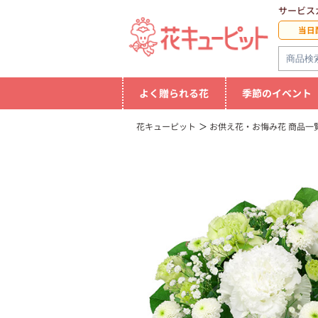
サービス
当日
よく贈られる花
季節のイベント
花キューピット
お供え花・お悔み花 商品一