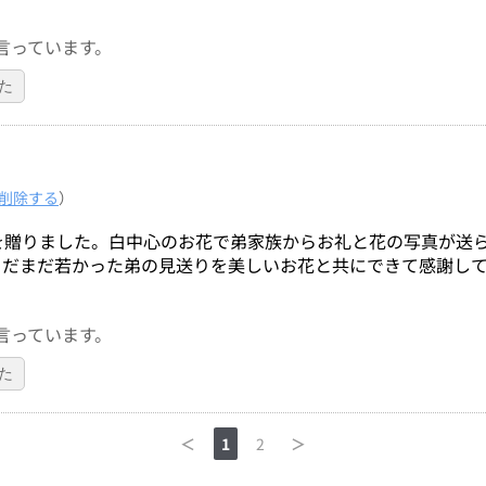
言っています。
た
削除する
）
を贈りました。白中心のお花で弟家族からお礼と花の写真が送
まだまだ若かった弟の見送りを美しいお花と共にできて感謝し
言っています。
た
＜
1
2
＞