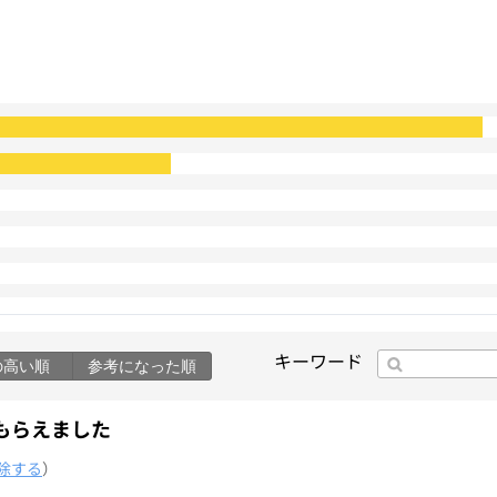
キーワード
の高い順
参考になった順
もらえました
除する
）