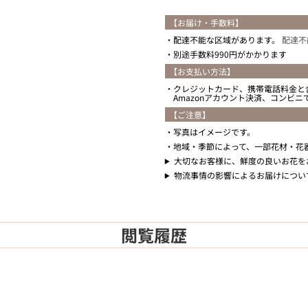
【お届け・手数料】
配達不能な区域があります。
配達不
別途手数料990円がかかります
【お支払い方法】
クレジットカード、携帯電話料金と
Amazonアカウント決済、コンビ
【ご注意】
写真はイメージです。
地域・季節によって、一部花材・花
大切なお客様に、鮮度の良いお花を
物流事情の影響によるお届けについ
閲覧履歴