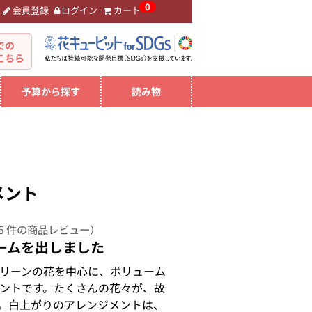
0
会員登録
ログイン
カート
。
での
こちら
予算から探す
読み物
メント
6 件の商品レビュー
）
ームを出しました
リーンの花を中心に、ボリューム
ントです。たくさんの花々が、故
。白上がりのアレンジメントは、