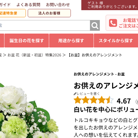
ゲスト 様
ガイド
よくある質問
お問い合わせ
ご利用ありがとうございます
配達特急便
法人のお客様
お電話
ご注文は
誕生日の花を探す
用途から探す
スタイルから探す
覧
お盆 花（新盆・初盆）特集2026
【お盆】お供えのアレンジメント
お供えのアレンジメント - お盆
お供えのアレンジ
レビューを書く
4.67
（
白い花を中心にボリュ
トルコキキョウなどの白とグ
を出したお供えのアレンジメ
人への想いを伝えてくれます