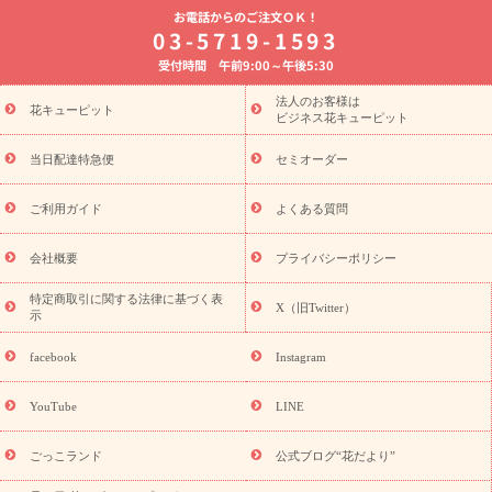
お電話からのご注文ＯＫ！
8月の誕生花(トルコキキョウ)
開店・開業祝い
退職祝い
結
03-5719-1593
婚記念日
お供え・お悔やみ
お供え・お悔やみの花
四十九日
受付時間 午前9:00～午後5:30
法要以降に贈る花
通夜・葬儀に贈る花
胡蝶蘭・花鉢
プリザ
ーブドフラワー
季節のイベント
ひまわり ギフト・プレゼント
法人のお客様は
季節のイベント
花キューピット
特集
お盆 花（新盆・初盆）
お盆 花（新
ビジネス花キューピット
盆・初盆）
お盆 花（新盆・初盆）
お盆・お供え 花とセットギ
フト
お盆・お供え プリザーブドフラワー
ひまわり ギフト・プ
当日配達特急便
セミオーダー
レゼント特集
夏の花贈り・お中元・暑中見舞い 花のギフト特集
敬老の日におくる花ギフト・プレゼント特集
敬老の日におくる
ご利用ガイド
よくある質問
花ギフト・プレゼント特集
敬老の日 花のおすすめランキング
敬
老の日 花鉢植えのギフト・プレゼント特集
敬老の日 花とセットギ
会社概要
プライバシーポリシー
フト・プレゼント特集
敬老の日の花 全てのギフト一覧
キャン
ペーン
映画『ウォーターガーディアンズ』コラボキャンペーン
特定商取引に関する法律に基づく表
X（旧Twitter）
示
誕生日の花を探す
「きょう誕生日なんです」キャンペーン
誕生日フラワーギフト
誕生日フラワーギフト特集
誕生日フラワ
facebook
Instagram
ーギフト商品一覧
バラ
ユリ
トルコキキョウ
8月の誕生花
(トルコキキョウ)
9月の誕生花(リンドウ)
誕生日セットギフト
YouTube
LINE
用途か
キャンペーン
「きょう誕生日なんです」キャンペーン
ら探す
お祝いの花特集
当日配達特急便
お祝い商品一覧
お
ごっこランド
公式ブログ“花だより”
祝い
開店・開業祝い
新築・引っ越し祝い
退職祝い
結婚記