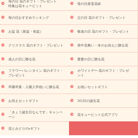
念日
結婚祝い
出産祝い
退院祝い・快気祝い
還暦祝い・長
母の日 花のギフト・プレゼント
母の日産直花鉢
特集は花キューピット
寿祝い
プチギフト
ペットのお祝いフラワー
お中元・暑中見
舞い
敬老の日
お供え・お悔やみ
当日配達特急便 お供え
お
母の日おすすめランキング
父の日 花のギフト・プレゼント
供え・お悔やみ商品一覧
お供え・お悔やみの花
四十九日法要以
降に贈る花
通夜・葬儀に贈る花
お供え お花とセットギフト
お盆 花（新盆・初盆）
敬老の日 花のギフト・プレゼント
お供え プリザーブドフラワー
ペットのお供えフラワー
お盆（新
盆・初盆）
その他
お祝い返し
お見舞い
お取り寄せギフト
ビジネス用
ご自宅用
観葉植物
ミディ胡蝶蘭
プリザーブ
クリスマス 花のギフト・プレゼント
喪中見舞い・冬のお供えに贈る花
スタイルから探す
ドフラワー
アレンジメント
花束
スタ
ンド花
お祝い
お供え・お悔やみ
胡蝶蘭
胡蝶蘭・花鉢
ミ
成人の日に贈る花
愛妻の日に贈る花
ディ胡蝶蘭・お祝い
ミディ胡蝶蘭・お供え
世界初の青色胡蝶蘭
フラワーバレンタイン 花のギフト・
ホワイトデー 花のギフト・プレゼ
観葉植物
観葉植物
産直多肉植物
プリザーブドフラワー
プレゼント
ント
お祝い
お供え・お悔やみ
花とセットギフト
セミオーダー
プチギフト（hanamore -ハナモア-）
花とみどりのeギフト
花
卒園卒業・入園入学祝いに贈る花
お祝いセットギフト
キューピットのeGfit
カラー
ピンク
イエローオレンジ
レッ
予算から探す
ド
お花の種類
バラ
ユリ
トルコキキョウ
お供えセットギフト
365日の誕生花
お祝い
お祝い・
3000円～
お祝い・
4000円～
お祝い・
5000円～
お祝い・
7000円～
お祝い・
10000円～
お供え・お
「きょう誕生日なんです」キャンペ
花キューピット公式アプリ
ーン
悔やみ
お供え・お悔やみ・
3000円～
お供え・お悔やみ・
5000
円～
お供え・お悔やみ・
7000円～
お供え・お悔やみ・
10000
花とみどりのeギフト
読み物
円～