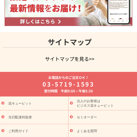
サイトマップ
サイトマップを見る>>
よく贈られる花
お祝いの花特集
誕生日フラワーギフト特集
お電話からのご注文ＯＫ！
8月の誕生花(トルコキキョウ)
開店・開業祝い
退職祝い
結
03-5719-1593
婚記念日
お供え・お悔やみ
お供え・お悔やみの花
四十九日
受付時間 午前9:00～午後5:30
法要以降に贈る花
通夜・葬儀に贈る花
胡蝶蘭・花鉢
プリザ
ーブドフラワー
季節のイベント
ひまわり ギフト・プレゼント
法人のお客様は
季節のイベント
花キューピット
特集
お盆 花（新盆・初盆）
お盆 花（新
ビジネス花キューピット
盆・初盆）
お盆 花（新盆・初盆）
お盆・お供え 花とセットギ
フト
お盆・お供え プリザーブドフラワー
ひまわり ギフト・プ
当日配達特急便
セミオーダー
レゼント特集
夏の花贈り・お中元・暑中見舞い 花のギフト特集
敬老の日におくる花ギフト・プレゼント特集
敬老の日におくる
ご利用ガイド
よくある質問