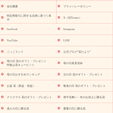
花ギフト・プレゼント特集
敬老の日 花のおすすめランキング
敬
老の日 花鉢植えのギフト・プレゼント特集
敬老の日 花とセットギ
会社概要
プライバシーポリシー
フト・プレゼント特集
敬老の日の花 全てのギフト一覧
キャン
ペーン
映画『ウォーターガーディアンズ』コラボキャンペーン
特定商取引に関する法律に基づく表
X（旧Twitter）
示
誕生日の花を探す
「きょう誕生日なんです」キャンペーン
誕生日フラワーギフト
誕生日フラワーギフト特集
誕生日フラワ
facebook
Instagram
ーギフト商品一覧
バラ
ユリ
トルコキキョウ
8月の誕生花
(トルコキキョウ)
9月の誕生花(リンドウ)
誕生日セットギフト
YouTube
LINE
用途か
キャンペーン
「きょう誕生日なんです」キャンペーン
ら探す
お祝いの花特集
当日配達特急便
お祝い商品一覧
お
ごっこランド
公式ブログ“花だより”
祝い
開店・開業祝い
新築・引っ越し祝い
退職祝い
結婚記
念日
結婚祝い
出産祝い
退院祝い・快気祝い
還暦祝い・長
母の日 花のギフト・プレゼント
母の日産直花鉢
特集は花キューピット
寿祝い
プチギフト
ペットのお祝いフラワー
お中元・暑中見
舞い
敬老の日
お供え・お悔やみ
当日配達特急便 お供え
お
母の日おすすめランキング
父の日 花のギフト・プレゼント
供え・お悔やみ商品一覧
お供え・お悔やみの花
四十九日法要以
降に贈る花
通夜・葬儀に贈る花
お供え お花とセットギフト
お盆 花（新盆・初盆）
敬老の日 花のギフト・プレゼント
お供え プリザーブドフラワー
ペットのお供えフラワー
お盆（新
盆・初盆）
その他
お祝い返し
お見舞い
お取り寄せギフト
ビジネス用
ご自宅用
観葉植物
ミディ胡蝶蘭
プリザーブ
クリスマス 花のギフト・プレゼント
喪中見舞い・冬のお供えに贈る花
スタイルから探す
ドフラワー
アレンジメント
花束
スタ
ンド花
お祝い
お供え・お悔やみ
胡蝶蘭
胡蝶蘭・花鉢
ミ
成人の日に贈る花
愛妻の日に贈る花