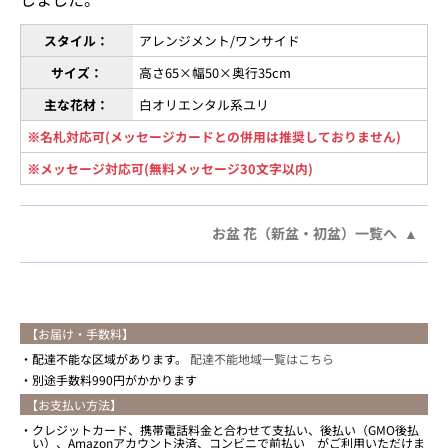
スタイル：
アレンジメント/ワンサイド
サイズ：
高さ65×幅50×奥行35cm
主な花材：
白オリエンタル系ユリ
※名札対応可(メッセージカードとの併用は推奨しておりません)
※メッセージ対応可(無料メッセージ30文字以内)
お盆 花（新盆・初盆）一覧へ
【お届け・手数料】
配達不能な区域があります。
配達不能地域一覧はこちら
別途手数料990円がかかります
【お支払い方法】
クレジットカード、携帯電話料金と合わせて支払い、後払い（GMO後払
い）、Amazonアカウント決済、コンビニで前払い がご利用いただけま