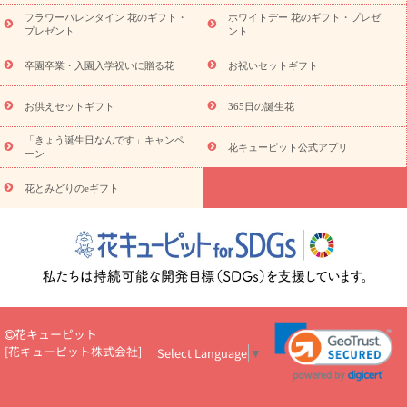
ディ胡蝶蘭・お祝い
ミディ胡蝶蘭・お供え
世界初の青色胡蝶蘭
フラワーバレンタイン 花のギフト・
ホワイトデー 花のギフト・プレゼ
観葉植物
観葉植物
産直多肉植物
プリザーブドフラワー
プレゼント
ント
お祝い
お供え・お悔やみ
花とセットギフト
セミオーダー
プチギフト（hanamore -ハナモア-）
花とみどりのeギフト
花
卒園卒業・入園入学祝いに贈る花
お祝いセットギフト
キューピットのeGfit
カラー
ピンク
イエローオレンジ
レッ
予算から探す
ド
お花の種類
バラ
ユリ
トルコキキョウ
お供えセットギフト
365日の誕生花
お祝い
お祝い・
3000円～
お祝い・
4000円～
お祝い・
5000円～
お祝い・
7000円～
お祝い・
10000円～
お供え・お
「きょう誕生日なんです」キャンペ
花キューピット公式アプリ
ーン
悔やみ
お供え・お悔やみ・
3000円～
お供え・お悔やみ・
5000
円～
お供え・お悔やみ・
7000円～
お供え・お悔やみ・
10000
花とみどりのeギフト
読み物
円～
注目されている記事
365日の誕生花カレンダー
開店・開業祝
いのマナー
定年退職祝いのマナー
お祝いを贈るときのマナー・
ルール
花キューピットのお祝いコラム一覧
誕生日のお花を「色
彩心理学」で選ぶ方法
結婚祝いの予算相場
出産祝いお役立ち情
報
転職祝いのマナー基礎知識
ペットのお祝いワンポイントアド
バイス
スタンド花（フラスタ）のマナー
お見舞いのマナーとル
花キューピット
ール
新築引っ越し祝いコラム
お祝い花のマナー総まとめ
職
[
花キューピット株式会社
]
Select Language
▼
場上司や先輩へ贈るお祝い花の正解は？
開店祝いの花 選び方ガイ
ド（早見表あり）
お供えを贈るときのマナー・ルール
花キューピットのお供え・