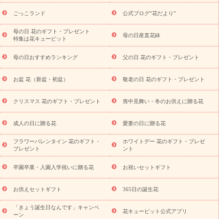
ら探す
お祝いの花特集
当日配達特急便
お祝い商品一覧
お
ごっこランド
公式ブログ“花だより”
祝い
開店・開業祝い
新築・引っ越し祝い
退職祝い
結婚記
念日
結婚祝い
出産祝い
退院祝い・快気祝い
還暦祝い・長
母の日 花のギフト・プレゼント
母の日産直花鉢
特集は花キューピット
寿祝い
プチギフト
ペットのお祝いフラワー
お中元・暑中見
舞い
敬老の日
お供え・お悔やみ
お供え・お悔やみ商品一覧
母の日おすすめランキング
父の日 花のギフト・プレゼント
お供え・お悔やみの花
四十九日法要以降に贈る花
通夜・葬儀
に贈る花
お供え お花とセットギフト
お供え プリザーブドフラ
お盆 花（新盆・初盆）
敬老の日 花のギフト・プレゼント
ワー
ペットのお供えフラワー
お盆（新盆・初盆）
その他
お祝い返し
お見舞い
お取り寄せギフト
ビジネス用
ご自宅
スタイル
クリスマス 花のギフト・プレゼント
喪中見舞い・冬のお供えに贈る花
用
観葉植物
ミディ胡蝶蘭
プリザーブドフラワー
から探す
アレンジメント
花束
スタンド花
お祝い
お供
成人の日に贈る花
愛妻の日に贈る花
え・お悔やみ
胡蝶蘭
胡蝶蘭・花鉢
ミディ胡蝶蘭・お祝い
ミディ胡蝶蘭・お供え
世界初の青色胡蝶蘭
観葉植物
観葉植
フラワーバレンタイン 花のギフト・
ホワイトデー 花のギフト・プレゼ
物
産直多肉植物
プリザーブドフラワー
お祝い
お供え・お
プレゼント
ント
悔やみ
花とセットギフト
セミオーダー
プチギフト
（hanamore -ハナモア-）
花とみどりのeギフト
花キューピッ
卒園卒業・入園入学祝いに贈る花
お祝いセットギフト
トのeGfit
カラー
ピンク
イエローオレンジ
レッド
お花の
予算から探す
種類
バラ
ユリ
トルコキキョウ
お祝い
お供えセットギフト
365日の誕生花
お祝い・
3000円～
お祝い・
4000円～
お祝い・
5000円～
お
「きょう誕生日なんです」キャンペ
祝い・
7000円～
お祝い・
10000円～
お供え・お悔やみ
お供
花キューピット公式アプリ
ーン