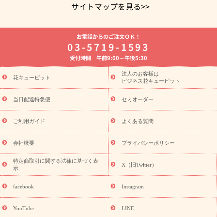
サイトマップを見る>>
よく贈られる花
お祝いの花特集
誕生日フラワーギフト特集
お電話からのご注文ＯＫ！
8月の誕生花(トルコキキョウ)
開店・開業祝い
退職祝い
結
03-5719-1593
婚記念日
お供え・お悔やみ
お供え・お悔やみの花
四十九日
受付時間 午前9:00～午後5:30
法要以降に贈る花
通夜・葬儀に贈る花
胡蝶蘭・花鉢
プリザ
ーブドフラワー
季節のイベント
ひまわり ギフト・プレゼント
法人のお客様は
季節のイベント
花キューピット
特集
お盆 花（新盆・初盆）
お盆 花（新
ビジネス花キューピット
盆・初盆）
お盆 花（新盆・初盆）
お盆・お供え 花とセットギ
フト
お盆・お供え プリザーブドフラワー
ひまわり ギフト・プ
当日配達特急便
セミオーダー
レゼント特集
夏の花贈り・お中元・暑中見舞い 花のギフト特集
敬老の日におくる花ギフト・プレゼント特集
敬老の日におくる
ご利用ガイド
よくある質問
花ギフト・プレゼント特集
敬老の日 花のおすすめランキング
敬
老の日 花鉢植えのギフト・プレゼント特集
敬老の日 花とセットギ
会社概要
プライバシーポリシー
フト・プレゼント特集
敬老の日の花 全てのギフト一覧
キャン
ペーン
映画『ウォーターガーディアンズ』コラボキャンペーン
特定商取引に関する法律に基づく表
X（旧Twitter）
示
誕生日の花を探す
「きょう誕生日なんです」キャンペーン
誕生日フラワーギフト
誕生日フラワーギフト特集
誕生日フラワ
facebook
Instagram
ーギフト商品一覧
バラ
ユリ
トルコキキョウ
8月の誕生花
(トルコキキョウ)
9月の誕生花(リンドウ)
誕生日セットギフト
YouTube
LINE
用途か
キャンペーン
「きょう誕生日なんです」キャンペーン