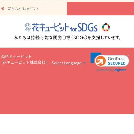
え・お悔やみ・
3000円～
お供え・お悔やみ・
5000円～
お供
読み
え・お悔やみ・
7000円～
お供え・お悔やみ・
10000円～
花とみどりのeギフト
物
注目されている記事
365日の誕生花カレンダー
開店・開業祝
いのマナー
定年退職祝いのマナー
お祝いを贈るときのマナー・
ルール
花キューピットのお祝いコラム一覧
誕生日のお花を「色
彩心理学」で選ぶ方法
結婚祝いの予算相場
出産祝いお役立ち情
報
転職祝いのマナー基礎知識
ペットのお祝いワンポイントアド
バイス
スタンド花（フラスタ）のマナー
お見舞いのマナーとル
花キューピット
ール
新築引っ越し祝いコラム
お祝い花のマナー総まとめ
職
[
花キューピット株式会社
]
Select Language
▼
場上司や先輩へ贈るお祝い花の正解は？
開店祝いの花 選び方ガイ
ド（早見表あり）
お供えを贈るときのマナー・ルール
花キューピットのお供え・
お悔やみ・仏花コラム一覧
花キューピットの仏花のルール・マナ
ーQ&A
ペットの供花の基礎知識とペットロスを癒す向き合い方
一周忌のマナー
四十九日の基礎知識
お盆のルール・マナー
お彼岸のルール・マナー
キリスト教のお葬式の流れ【マナー基礎
知識】
お供え花のマナー総まとめ
仏花の選び方ガイド（早見表
あり)
花キューピット×専門家
CO2排出量削減 / SDGsを考える
プロ直伝10のテクニック
花美人5人の「花のある暮らし」
美
しい“花とお祝い”の世界
花贈りをもっと楽しみたい
男性は花を