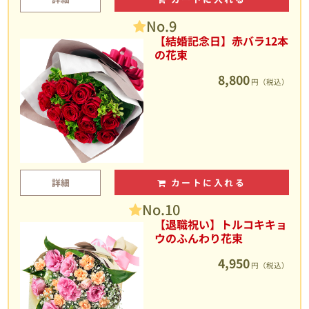
No.9
【結婚記念日】赤バラ12本
の花束
8,800
円（税込）
詳細
カートに入れる
No.10
【退職祝い】トルコキキョ
ウのふんわり花束
4,950
円（税込）