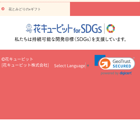
円～
お供え・お悔やみ・
7000円～
お供え・お悔やみ・
10000
花とみどりのeギフト
読み物
円～
注目されている記事
365日の誕生花カレンダー
開店・開業祝
いのマナー
定年退職祝いのマナー
お祝いを贈るときのマナー・
ルール
花キューピットのお祝いコラム一覧
誕生日のお花を「色
彩心理学」で選ぶ方法
結婚祝いの予算相場
出産祝いお役立ち情
報
転職祝いのマナー基礎知識
ペットのお祝いワンポイントアド
バイス
スタンド花（フラスタ）のマナー
お見舞いのマナーとル
花キューピット
ール
新築引っ越し祝いコラム
お祝い花のマナー総まとめ
職
[
花キューピット株式会社
]
Select Language
▼
場上司や先輩へ贈るお祝い花の正解は？
開店祝いの花 選び方ガイ
ド（早見表あり）
お供えを贈るときのマナー・ルール
花キューピットのお供え・
お悔やみ・仏花コラム一覧
花キューピットの仏花のルール・マナ
ーQ&A
ペットの供花の基礎知識とペットロスを癒す向き合い方
一周忌のマナー
四十九日の基礎知識
お盆のルール・マナー
お彼岸のルール・マナー
キリスト教のお葬式の流れ【マナー基礎
知識】
お供え花のマナー総まとめ
仏花の選び方ガイド（早見表
あり)
花キューピット×専門家
CO2排出量削減 / SDGsを考える
プロ直伝10のテクニック
花美人5人の「花のある暮らし」
美
しい“花とお祝い”の世界
花贈りをもっと楽しみたい
男性は花を
もらってうれしい？アンケート
テレワークにおすすめの観葉植