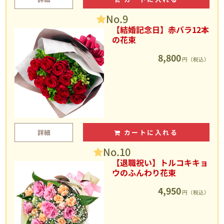
No.9
【結婚記念日】赤バラ12本
の花束
8,800
円（税込）
詳細
カートに入れる
No.10
【退職祝い】トルコキキョ
ウのふんわり花束
4,950
円（税込）