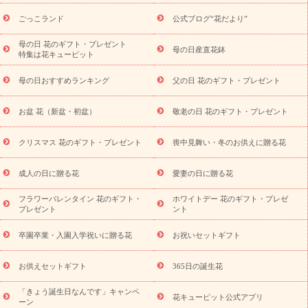
ら探す
お祝いの花特集
当日配達特急便
お祝い商品一覧
お
ごっこランド
公式ブログ“花だより”
祝い
開店・開業祝い
新築・引っ越し祝い
退職祝い
結婚記
念日
結婚祝い
出産祝い
退院祝い・快気祝い
還暦祝い・長
母の日 花のギフト・プレゼント
母の日産直花鉢
特集は花キューピット
寿祝い
プチギフト
ペットのお祝いフラワー
お中元・暑中見
舞い
敬老の日
お供え・お悔やみ
当日配達特急便 お供え
お
母の日おすすめランキング
父の日 花のギフト・プレゼント
供え・お悔やみ商品一覧
お供え・お悔やみの花
四十九日法要以
降に贈る花
通夜・葬儀に贈る花
お供え お花とセットギフト
お盆 花（新盆・初盆）
敬老の日 花のギフト・プレゼント
お供え プリザーブドフラワー
ペットのお供えフラワー
お盆（新
盆・初盆）
その他
お祝い返し
お見舞い
お取り寄せギフト
ビジネス用
ご自宅用
観葉植物
ミディ胡蝶蘭
プリザーブ
クリスマス 花のギフト・プレゼント
喪中見舞い・冬のお供えに贈る花
スタイルから探す
ドフラワー
アレンジメント
花束
スタ
ンド花
お祝い
お供え・お悔やみ
胡蝶蘭
胡蝶蘭・花鉢
ミ
成人の日に贈る花
愛妻の日に贈る花
ディ胡蝶蘭・お祝い
ミディ胡蝶蘭・お供え
世界初の青色胡蝶蘭
フラワーバレンタイン 花のギフト・
ホワイトデー 花のギフト・プレゼ
観葉植物
観葉植物
産直多肉植物
プリザーブドフラワー
プレゼント
ント
お祝い
お供え・お悔やみ
花とセットギフト
セミオーダー
プチギフト（hanamore -ハナモア-）
花とみどりのeギフト
花
卒園卒業・入園入学祝いに贈る花
お祝いセットギフト
キューピットのeGfit
カラー
ピンク
イエローオレンジ
レッ
予算から探す
ド
お花の種類
バラ
ユリ
トルコキキョウ
お供えセットギフト
365日の誕生花
お祝い
お祝い・
3000円～
お祝い・
4000円～
お祝い・
5000円～
お祝い・
7000円～
お祝い・
10000円～
お供え・お
「きょう誕生日なんです」キャンペ
花キューピット公式アプリ
ーン
悔やみ
お供え・お悔やみ・
3000円～
お供え・お悔やみ・
5000