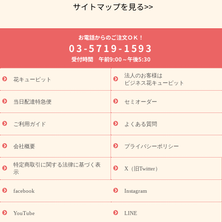
サイトマップを見る>>
よく贈られる花
お祝いの花特集
誕生日フラワーギフト特集
お電話からのご注文ＯＫ！
8月の誕生花(トルコキキョウ)
開店・開業祝い
退職祝い
結
03-5719-1593
婚記念日
お供え・お悔やみ
お供え・お悔やみの花
四十九日
受付時間 午前9:00～午後5:30
法要以降に贈る花
通夜・葬儀に贈る花
胡蝶蘭・花鉢
プリザ
ーブドフラワー
季節のイベント
ひまわり ギフト・プレゼント
法人のお客様は
季節のイベント
花キューピット
特集
お盆 花（新盆・初盆）
お盆 花（新
ビジネス花キューピット
盆・初盆）
お盆 花（新盆・初盆）
お盆・お供え 花とセットギ
フト
お盆・お供え プリザーブドフラワー
ひまわり ギフト・プ
当日配達特急便
セミオーダー
レゼント特集
夏の花贈り・お中元・暑中見舞い 花のギフト特集
敬老の日におくる花ギフト・プレゼント特集
敬老の日におくる
ご利用ガイド
よくある質問
花ギフト・プレゼント特集
敬老の日 花のおすすめランキング
敬
老の日 花鉢植えのギフト・プレゼント特集
敬老の日 花とセットギ
会社概要
プライバシーポリシー
フト・プレゼント特集
敬老の日の花 全てのギフト一覧
キャン
ペーン
映画『ウォーターガーディアンズ』コラボキャンペーン
特定商取引に関する法律に基づく表
X（旧Twitter）
示
誕生日の花を探す
「きょう誕生日なんです」キャンペーン
誕生日フラワーギフト
誕生日フラワーギフト特集
誕生日フラワ
facebook
Instagram
ーギフト商品一覧
バラ
ユリ
トルコキキョウ
8月の誕生花
(トルコキキョウ)
9月の誕生花(リンドウ)
誕生日セットギフト
YouTube
LINE
用途か
キャンペーン
「きょう誕生日なんです」キャンペーン