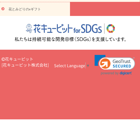
円～
お供え・お悔やみ・
7000円～
お供え・お悔やみ・
10000
花とみどりのeギフト
読み物
円～
注目されている記事
365日の誕生花カレンダー
開店・開業祝
いのマナー
定年退職祝いのマナー
お祝いを贈るときのマナー・
ルール
花キューピットのお祝いコラム一覧
誕生日のお花を「色
彩心理学」で選ぶ方法
結婚祝いの予算相場
出産祝いお役立ち情
報
転職祝いのマナー基礎知識
ペットのお祝いワンポイントアド
バイス
スタンド花（フラスタ）のマナー
お見舞いのマナーとル
花キューピット
ール
新築引っ越し祝いコラム
お祝い花のマナー総まとめ
職
[
花キューピット株式会社
]
Select Language
▼
場上司や先輩へ贈るお祝い花の正解は？
開店祝いの花 選び方ガイ
ド（早見表あり）
お供えを贈るときのマナー・ルール
花キューピットのお供え・
お悔やみ・仏花コラム一覧
花キューピットの仏花のルール・マナ
ーQ&A
ペットの供花の基礎知識とペットロスを癒す向き合い方
一周忌のマナー
四十九日の基礎知識
お盆のルール・マナー
お彼岸のルール・マナー
キリスト教のお葬式の流れ【マナー基礎
知識】
お供え花のマナー総まとめ
仏花の選び方ガイド（早見表
あり)
花キューピット×専門家
CO2排出量削減 / SDGsを考える
プロ直伝10のテクニック
花美人5人の「花のある暮らし」
美
しい“花とお祝い”の世界
花贈りをもっと楽しみたい
男性は花を
もらってうれしい？アンケート
テレワークにおすすめの観葉植