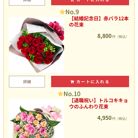
No.9
【結婚記念日】赤バラ12本
の花束
8,800
円（税込）
詳細
カートに入れる
No.10
【退職祝い】トルコキキョ
ウのふんわり花束
4,950
円（税込）