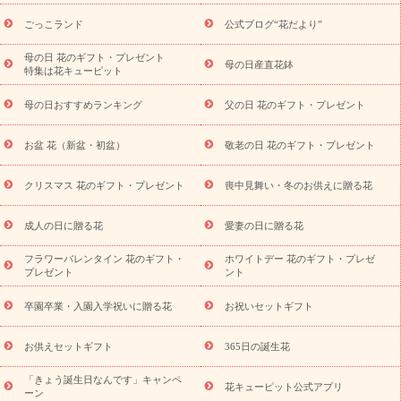
ら探す
お祝いの花特集
当日配達特急便
お祝い商品一覧
お
ごっこランド
公式ブログ“花だより”
祝い
開店・開業祝い
新築・引っ越し祝い
退職祝い
結婚記
念日
結婚祝い
出産祝い
退院祝い・快気祝い
還暦祝い・長
母の日 花のギフト・プレゼント
母の日産直花鉢
特集は花キューピット
寿祝い
プチギフト
ペットのお祝いフラワー
お中元・暑中見
舞い
敬老の日
お供え・お悔やみ
当日配達特急便 お供え
お
母の日おすすめランキング
父の日 花のギフト・プレゼント
供え・お悔やみ商品一覧
お供え・お悔やみの花
四十九日法要以
降に贈る花
通夜・葬儀に贈る花
お供え お花とセットギフト
お盆 花（新盆・初盆）
敬老の日 花のギフト・プレゼント
お供え プリザーブドフラワー
ペットのお供えフラワー
お盆（新
盆・初盆）
その他
お祝い返し
お見舞い
お取り寄せギフト
ビジネス用
ご自宅用
観葉植物
ミディ胡蝶蘭
プリザーブ
クリスマス 花のギフト・プレゼント
喪中見舞い・冬のお供えに贈る花
スタイルから探す
ドフラワー
アレンジメント
花束
スタ
ンド花
お祝い
お供え・お悔やみ
胡蝶蘭
胡蝶蘭・花鉢
ミ
成人の日に贈る花
愛妻の日に贈る花
ディ胡蝶蘭・お祝い
ミディ胡蝶蘭・お供え
世界初の青色胡蝶蘭
フラワーバレンタイン 花のギフト・
ホワイトデー 花のギフト・プレゼ
観葉植物
観葉植物
産直多肉植物
プリザーブドフラワー
プレゼント
ント
お祝い
お供え・お悔やみ
花とセットギフト
セミオーダー
プチギフト（hanamore -ハナモア-）
花とみどりのeギフト
花
卒園卒業・入園入学祝いに贈る花
お祝いセットギフト
キューピットのeGfit
カラー
ピンク
イエローオレンジ
レッ
予算から探す
ド
お花の種類
バラ
ユリ
トルコキキョウ
お供えセットギフト
365日の誕生花
お祝い
お祝い・
3000円～
お祝い・
4000円～
お祝い・
5000円～
お祝い・
7000円～
お祝い・
10000円～
お供え・お
「きょう誕生日なんです」キャンペ
花キューピット公式アプリ
ーン
悔やみ
お供え・お悔やみ・
3000円～
お供え・お悔やみ・
5000