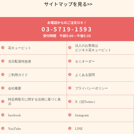
サイトマップを見る>>
よく贈られる花
お祝いの花特集
誕生日フラワーギフト特集
お電話からのご注文ＯＫ！
8月の誕生花(トルコキキョウ)
開店・開業祝い
退職祝い
結
03-5719-1593
婚記念日
お供え・お悔やみ
お供え・お悔やみの花
四十九日
受付時間 午前9:00～午後5:30
法要以降に贈る花
通夜・葬儀に贈る花
胡蝶蘭・花鉢
プリザ
ーブドフラワー
季節のイベント
ひまわり ギフト・プレゼント
法人のお客様は
季節のイベント
花キューピット
特集
お盆 花（新盆・初盆）
お盆 花（新
ビジネス花キューピット
盆・初盆）
お盆 花（新盆・初盆）
お盆・お供え 花とセットギ
フト
お盆・お供え プリザーブドフラワー
ひまわり ギフト・プ
当日配達特急便
セミオーダー
レゼント特集
夏の花贈り・お中元・暑中見舞い 花のギフト特集
敬老の日におくる花ギフト・プレゼント特集
敬老の日におくる
ご利用ガイド
よくある質問
花ギフト・プレゼント特集
敬老の日 花のおすすめランキング
敬
老の日 花鉢植えのギフト・プレゼント特集
敬老の日 花とセットギ
会社概要
プライバシーポリシー
フト・プレゼント特集
敬老の日の花 全てのギフト一覧
キャン
ペーン
映画『ウォーターガーディアンズ』コラボキャンペーン
特定商取引に関する法律に基づく表
X（旧Twitter）
示
誕生日の花を探す
「きょう誕生日なんです」キャンペーン
誕生日フラワーギフト
誕生日フラワーギフト特集
誕生日フラワ
facebook
Instagram
ーギフト商品一覧
バラ
ユリ
トルコキキョウ
8月の誕生花
(トルコキキョウ)
9月の誕生花(リンドウ)
誕生日セットギフト
YouTube
LINE
用途か
キャンペーン
「きょう誕生日なんです」キャンペーン