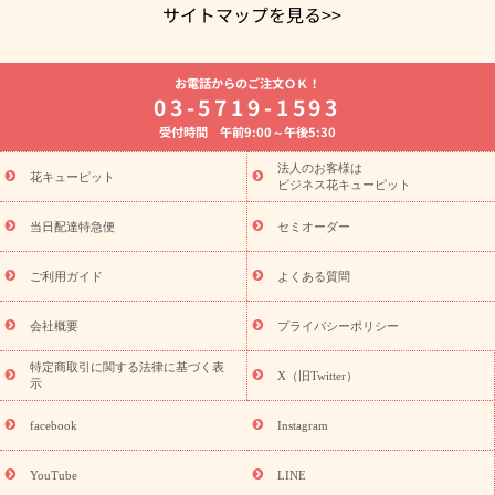
サイトマップを見る>>
よく贈られる花
お祝いの花特集
誕生日フラワーギフト特集
お電話からのご注文ＯＫ！
8月の誕生花(トルコキキョウ)
開店・開業祝い
退職祝い
結
03-5719-1593
婚記念日
お供え・お悔やみ
お供え・お悔やみの花
四十九日
受付時間 午前9:00～午後5:30
法要以降に贈る花
通夜・葬儀に贈る花
胡蝶蘭・花鉢
プリザ
ーブドフラワー
季節のイベント
ひまわり ギフト・プレゼント
法人のお客様は
季節のイベント
花キューピット
特集
お盆 花（新盆・初盆）
お盆 花（新
ビジネス花キューピット
盆・初盆）
お盆 花（新盆・初盆）
お盆・お供え 花とセットギ
フト
お盆・お供え プリザーブドフラワー
ひまわり ギフト・プ
当日配達特急便
セミオーダー
レゼント特集
夏の花贈り・お中元・暑中見舞い 花のギフト特集
敬老の日におくる花ギフト・プレゼント特集
敬老の日におくる
ご利用ガイド
よくある質問
花ギフト・プレゼント特集
敬老の日 花のおすすめランキング
敬
老の日 花鉢植えのギフト・プレゼント特集
敬老の日 花とセットギ
会社概要
プライバシーポリシー
フト・プレゼント特集
敬老の日の花 全てのギフト一覧
キャン
誕生日の花を
特定商取引に関する法律に基づく表
ペーン
「きょう誕生日なんです」キャンペーン
X（旧Twitter）
示
探す
誕生日フラワーギフト
誕生日フラワーギフト特集
誕生
日フラワーギフト商品一覧
バラ
ユリ
トルコキキョウ
8月の
facebook
Instagram
誕生花(トルコキキョウ)
9月の誕生花(リンドウ)
誕生日セット
ギフト
キャンペーン
「きょう誕生日なんです」キャンペーン
YouTube
LINE