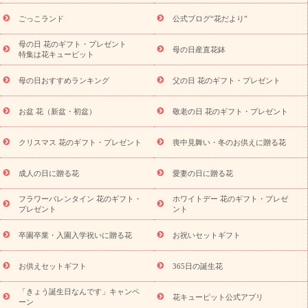
用途から探す
お祝いの花特集
当日配達特急便
お祝い商品
一覧
お祝い
開店・開業祝い
新築・引っ越し祝い
退職祝い
ごっこランド
公式ブログ“花だより”
結婚記念日
結婚祝い
出産祝い
退院祝い・快気祝い
還暦
祝い・長寿祝い
プチギフト
ペットのお祝いフラワー
お中
母の日 花のギフト・プレゼント
母の日産直花鉢
特集は花キューピット
元・暑中見舞い
敬老の日
お供え・お悔やみ
当日配達特急便
お供え
お供え・お悔やみ商品一覧
お供え・お悔やみの花
四
母の日おすすめランキング
父の日 花のギフト・プレゼント
十九日法要以降に贈る花
通夜・葬儀に贈る花
お供え お花とセッ
トギフト
お供え プリザーブドフラワー
ペットのお供えフラワー
お盆 花（新盆・初盆）
敬老の日 花のギフト・プレゼント
お盆（新盆・初盆）
その他
お祝い返し
お見舞い
お取り
寄せギフト
ビジネス用
ご自宅用
観葉植物
ミディ胡蝶蘭
クリスマス 花のギフト・プレゼント
喪中見舞い・冬のお供えに贈る花
スタイルから探す
プリザーブドフラワー
アレンジメント
花束
スタンド花
お祝い
お供え・お悔やみ
胡蝶蘭
胡蝶
成人の日に贈る花
愛妻の日に贈る花
蘭・花鉢
ミディ胡蝶蘭・お祝い
ミディ胡蝶蘭・お供え
世界初
の青色胡蝶蘭
観葉植物
観葉植物
産直多肉植物
プリザーブ
フラワーバレンタイン 花のギフト・
ホワイトデー 花のギフト・プレゼ
ドフラワー
お祝い
お供え・お悔やみ
花とセットギフト
セ
プレゼント
ント
ミオーダー
プチギフト（hanamore -ハナモア-）
花とみどりの
eギフト
花キューピットのeGfit
カラー
ピンク
イエローオ
卒園卒業・入園入学祝いに贈る花
お祝いセットギフト
予
レンジ
レッド
お花の種類
バラ
ユリ
トルコキキョウ
算から探す
お祝い
お祝い・
3000円～
お祝い・
4000円～
お供えセットギフト
365日の誕生花
お祝い・
5000円～
お祝い・
7000円～
お祝い・
10000円～
「きょう誕生日なんです」キャンペ
お供え・お悔やみ
お供え・お悔やみ・
3000円～
お供え・お
花キューピット公式アプリ
ーン