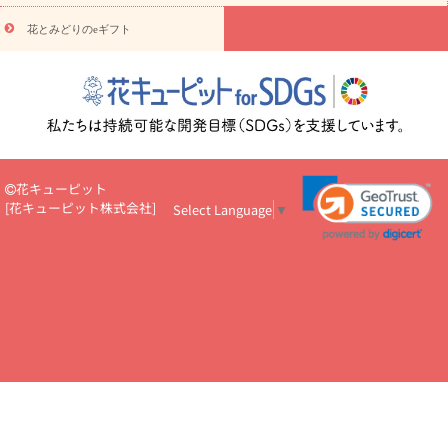
悔やみ・
5000円～
お供え・お悔やみ・
7000円～
お供え・お悔
読み物
やみ・
10000円～
花とみどりのeギフト
注目されている記事
365日の誕生花カレンダー
開店・開業祝
いのマナー
定年退職祝いのマナー
お祝いを贈るときのマナー・
ルール
花キューピットのお祝いコラム一覧
誕生日のお花を「色
彩心理学」で選ぶ方法
結婚祝いの予算相場
出産祝いお役立ち情
報
転職祝いのマナー基礎知識
ペットのお祝いワンポイントアド
バイス
スタンド花（フラスタ）のマナー
お見舞いのマナーとル
ール
新築引っ越し祝いコラム
お祝い花のマナー総まとめ
職
花キューピット
場上司や先輩へ贈るお祝い花の正解は？
開店祝いの花 選び方ガイ
[
花キューピット株式会社
]
Select Language
▼
ド（早見表あり）
お供えを贈るときのマナー・ルール
花キューピットのお供え・
お悔やみ・仏花コラム一覧
花キューピットの仏花のルール・マナ
ーQ&A
ペットの供花の基礎知識とペットロスを癒す向き合い方
一周忌のマナー
四十九日の基礎知識
お盆のルール・マナー
お彼岸のルール・マナー
キリスト教のお葬式の流れ【マナー基礎
知識】
お供え花のマナー総まとめ
仏花の選び方ガイド（早見表
あり)
花キューピット×専門家
CO2排出量削減 / SDGsを考える
プロ直伝10のテクニック
花美人5人の「花のある暮らし」
美
しい“花とお祝い”の世界
花贈りをもっと楽しみたい
男性は花を
もらってうれしい？アンケート
テレワークにおすすめの観葉植