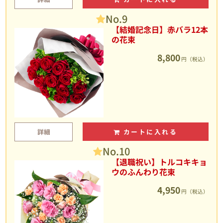
No.9
【結婚記念日】赤バラ12本
の花束
8,800
円（税込）
詳細
カートに入れる
No.10
【退職祝い】トルコキキョ
ウのふんわり花束
4,950
円（税込）