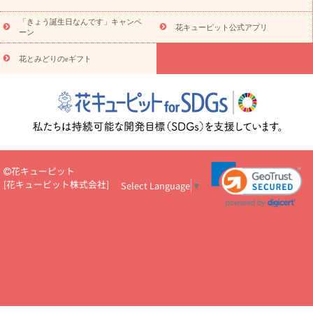
お祝い
お祝い・
3000円～
お祝い・
4000円～
お祝い・
5000円～
お祝い・
7000円～
お祝い・
10000円～
お供え・お
「きょう誕生日なんです」キャンペ
花キューピット公式アプリ
ーン
悔やみ
お供え・お悔やみ・
3000円～
お供え・お悔やみ・
5000
円～
お供え・お悔やみ・
7000円～
お供え・お悔やみ・
10000
花とみどりのeギフト
読み物
円～
注目されている記事
365日の誕生花カレンダー
開店・開業祝
いのマナー
定年退職祝いのマナー
お祝いを贈るときのマナー・
ルール
花キューピットのお祝いコラム一覧
誕生日のお花を「色
彩心理学」で選ぶ方法
結婚祝いの予算相場
出産祝いお役立ち情
報
転職祝いのマナー基礎知識
ペットのお祝いワンポイントアド
バイス
スタンド花（フラスタ）のマナー
お見舞いのマナーとル
花キューピット
ール
新築引っ越し祝いコラム
お祝い花のマナー総まとめ
職
[
花キューピット株式会社
]
Select Language
▼
場上司や先輩へ贈るお祝い花の正解は？
開店祝いの花 選び方ガイ
ド（早見表あり）
お供えを贈るときのマナー・ルール
花キューピットのお供え・
お悔やみ・仏花コラム一覧
花キューピットの仏花のルール・マナ
ーQ&A
ペットの供花の基礎知識とペットロスを癒す向き合い方
一周忌のマナー
四十九日の基礎知識
お盆のルール・マナー
お彼岸のルール・マナー
キリスト教のお葬式の流れ【マナー基礎
知識】
お供え花のマナー総まとめ
仏花の選び方ガイド（早見表
あり)
花キューピット×専門家
CO2排出量削減 / SDGsを考える