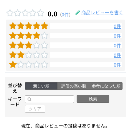
0.0
商品レビューを書く
（
0件
）
0件
0件
0件
0件
0件
並び替
新しい順
評価の高い順
参考になった順
え
キーワ
検索
ード
クリア
現在、商品レビューの投稿はありません。