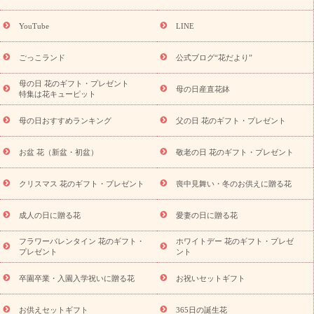
ーギフト商品一覧
バラ
ユリ
トルコキキョウ
8月の誕生花
(トルコキキョウ)
9月の誕生花(リンドウ)
誕生日セットギフト
YouTube
LINE
用途か
キャンペーン
「きょう誕生日なんです」キャンペーン
ら探す
お祝いの花特集
当日配達特急便
お祝い商品一覧
お
ごっこランド
公式ブログ“花だより”
祝い
開店・開業祝い
新築・引っ越し祝い
退職祝い
結婚記
念日
結婚祝い
出産祝い
退院祝い・快気祝い
還暦祝い・長
母の日 花のギフト・プレゼント
母の日産直花鉢
特集は花キューピット
寿祝い
プチギフト
ペットのお祝いフラワー
お中元・暑中見
舞い
敬老の日
お供え・お悔やみ
当日配達特急便 お供え
お
母の日おすすめランキング
父の日 花のギフト・プレゼント
供え・お悔やみ商品一覧
お供え・お悔やみの花
四十九日法要以
降に贈る花
通夜・葬儀に贈る花
お供え お花とセットギフト
お盆 花（新盆・初盆）
敬老の日 花のギフト・プレゼント
お供え プリザーブドフラワー
ペットのお供えフラワー
お盆（新
盆・初盆）
その他
お祝い返し
お見舞い
お取り寄せギフト
ビジネス用
ご自宅用
観葉植物
ミディ胡蝶蘭
プリザーブ
クリスマス 花のギフト・プレゼント
喪中見舞い・冬のお供えに贈る花
スタイルから探す
ドフラワー
アレンジメント
花束
スタ
ンド花
お祝い
お供え・お悔やみ
胡蝶蘭
胡蝶蘭・花鉢
ミ
成人の日に贈る花
愛妻の日に贈る花
ディ胡蝶蘭・お祝い
ミディ胡蝶蘭・お供え
世界初の青色胡蝶蘭
フラワーバレンタイン 花のギフト・
ホワイトデー 花のギフト・プレゼ
観葉植物
観葉植物
産直多肉植物
プリザーブドフラワー
プレゼント
ント
お祝い
お供え・お悔やみ
花とセットギフト
セミオーダー
プチギフト（hanamore -ハナモア-）
花とみどりのeギフト
花
卒園卒業・入園入学祝いに贈る花
お祝いセットギフト
キューピットのeGfit
カラー
ピンク
イエローオレンジ
レッ
予算から探す
ド
お花の種類
バラ
ユリ
トルコキキョウ
お供えセットギフト
365日の誕生花