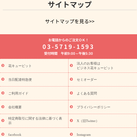
サイトマップ
サイトマップを見る>>
よく贈られる花
お祝いの花特集
誕生日フラワーギフト特集
お電話からのご注文ＯＫ！
8月の誕生花(トルコキキョウ)
開店・開業祝い
退職祝い
結
03-5719-1593
婚記念日
お供え・お悔やみ
お供え・お悔やみの花
四十九日
受付時間 午前9:00～午後5:30
法要以降に贈る花
通夜・葬儀に贈る花
胡蝶蘭・花鉢
プリザ
ーブドフラワー
季節のイベント
ひまわり ギフト・プレゼント
法人のお客様は
季節のイベント
花キューピット
特集
お盆 花（新盆・初盆）
お盆 花（新
ビジネス花キューピット
盆・初盆）
お盆 花（新盆・初盆）
お盆・お供え 花とセットギ
フト
お盆・お供え プリザーブドフラワー
ひまわり ギフト・プ
当日配達特急便
セミオーダー
レゼント特集
夏の花贈り・お中元・暑中見舞い 花のギフト特集
敬老の日におくる花ギフト・プレゼント特集
敬老の日におくる
ご利用ガイド
よくある質問
花ギフト・プレゼント特集
敬老の日 花のおすすめランキング
敬
老の日 花鉢植えのギフト・プレゼント特集
敬老の日 花とセットギ
会社概要
プライバシーポリシー
フト・プレゼント特集
敬老の日の花 全てのギフト一覧
キャン
ペーン
映画『ウォーターガーディアンズ』コラボキャンペーン
特定商取引に関する法律に基づく表
X（旧Twitter）
示
誕生日の花を探す
「きょう誕生日なんです」キャンペーン
誕生日フラワーギフト
誕生日フラワーギフト特集
誕生日フラワ
facebook
Instagram