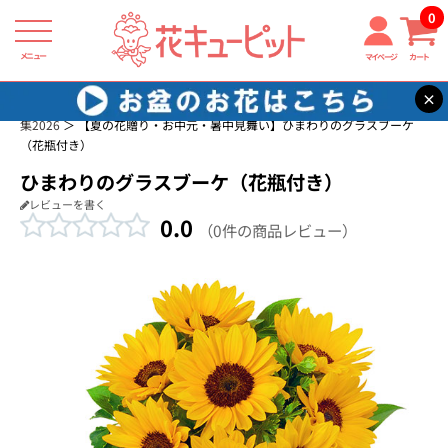
0
メニュー
マイページ
カート
×
花キューピット
夏の花贈り・お中元・暑中見舞い ギフト・プレゼント特
集2026
【夏の花贈り・お中元・暑中見舞い】ひまわりのグラスブーケ
（花瓶付き）
ひまわりのグラスブーケ（花瓶付き）
レビューを書く
0.0
（0件の商品レビュー）