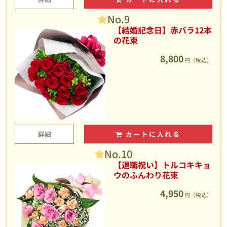
No.9
【結婚記念日】赤バラ12本
の花束
8,800
円（税込）
詳細
カートに入れる
No.10
【退職祝い】トルコキキョ
ウのふんわり花束
4,950
円（税込）