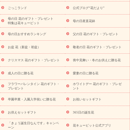
ら探す
お祝いの花特集
当日配達特急便
お祝い商品一覧
お
ごっこランド
公式ブログ“花だより”
祝い
開店・開業祝い
新築・引っ越し祝い
退職祝い
結婚記
念日
結婚祝い
出産祝い
退院祝い・快気祝い
還暦祝い・長
母の日 花のギフト・プレゼント
母の日産直花鉢
特集は花キューピット
寿祝い
プチギフト
ペットのお祝いフラワー
お中元・暑中見
舞い
敬老の日
お供え・お悔やみ
当日配達特急便 お供え
お
母の日おすすめランキング
父の日 花のギフト・プレゼント
供え・お悔やみ商品一覧
お供え・お悔やみの花
四十九日法要以
降に贈る花
通夜・葬儀に贈る花
お供え お花とセットギフト
お盆 花（新盆・初盆）
敬老の日 花のギフト・プレゼント
お供え プリザーブドフラワー
ペットのお供えフラワー
お盆（新
盆・初盆）
その他
お祝い返し
お見舞い
お取り寄せギフト
ビジネス用
ご自宅用
観葉植物
ミディ胡蝶蘭
プリザーブ
クリスマス 花のギフト・プレゼント
喪中見舞い・冬のお供えに贈る花
スタイルから探す
ドフラワー
アレンジメント
花束
スタ
ンド花
お祝い
お供え・お悔やみ
胡蝶蘭
胡蝶蘭・花鉢
ミ
成人の日に贈る花
愛妻の日に贈る花
ディ胡蝶蘭・お祝い
ミディ胡蝶蘭・お供え
世界初の青色胡蝶蘭
フラワーバレンタイン 花のギフト・
ホワイトデー 花のギフト・プレゼ
観葉植物
観葉植物
産直多肉植物
プリザーブドフラワー
プレゼント
ント
お祝い
お供え・お悔やみ
花とセットギフト
セミオーダー
プチギフト（hanamore -ハナモア-）
花とみどりのeギフト
花
卒園卒業・入園入学祝いに贈る花
お祝いセットギフト
キューピットのeGfit
カラー
ピンク
イエローオレンジ
レッ
予算から探す
ド
お花の種類
バラ
ユリ
トルコキキョウ
お供えセットギフト
365日の誕生花
お祝い
お祝い・
3000円～
お祝い・
4000円～
お祝い・
5000円～
お祝い・
7000円～
お祝い・
10000円～
お供え・お
「きょう誕生日なんです」キャンペ
花キューピット公式アプリ
ーン
悔やみ
お供え・お悔やみ・
3000円～
お供え・お悔やみ・
5000