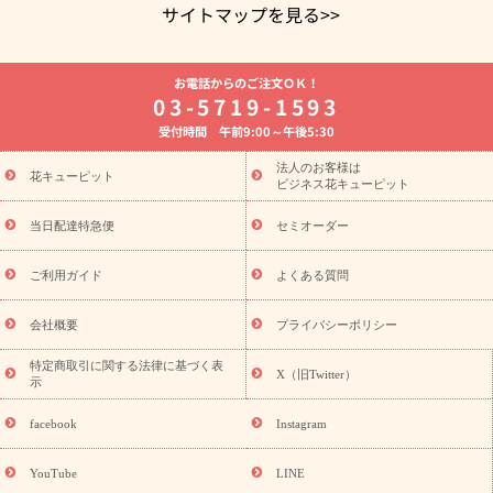
サイトマップを見る>>
よく贈られる花
お祝いの花特集
誕生日フラワーギフト特集
お電話からのご注文ＯＫ！
8月の誕生花(トルコキキョウ)
開店・開業祝い
退職祝い
結
03-5719-1593
婚記念日
お供え・お悔やみ
お供え・お悔やみの花
四十九日
受付時間 午前9:00～午後5:30
法要以降に贈る花
通夜・葬儀に贈る花
胡蝶蘭・花鉢
プリザ
ーブドフラワー
季節のイベント
ひまわり ギフト・プレゼント
法人のお客様は
季節のイベント
花キューピット
特集
お盆 花（新盆・初盆）
お盆 花（新
ビジネス花キューピット
盆・初盆）
お盆 花（新盆・初盆）
お盆・お供え 花とセットギ
フト
お盆・お供え プリザーブドフラワー
ひまわり ギフト・プ
当日配達特急便
セミオーダー
レゼント特集
夏の花贈り・お中元・暑中見舞い 花のギフト特集
敬老の日におくる花ギフト・プレゼント特集
敬老の日におくる
ご利用ガイド
よくある質問
花ギフト・プレゼント特集
敬老の日 花のおすすめランキング
敬
老の日 花鉢植えのギフト・プレゼント特集
敬老の日 花とセットギ
会社概要
プライバシーポリシー
フト・プレゼント特集
敬老の日の花 全てのギフト一覧
キャン
ペーン
映画『ウォーターガーディアンズ』コラボキャンペーン
特定商取引に関する法律に基づく表
X（旧Twitter）
示
誕生日の花を探す
「きょう誕生日なんです」キャンペーン
誕生日フラワーギフト
誕生日フラワーギフト特集
誕生日フラワ
facebook
Instagram
ーギフト商品一覧
バラ
ユリ
トルコキキョウ
8月の誕生花
(トルコキキョウ)
9月の誕生花(リンドウ)
誕生日セットギフト
YouTube
LINE
用途か
キャンペーン
「きょう誕生日なんです」キャンペーン