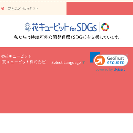
円～
お供え・お悔やみ・
7000円～
お供え・お悔やみ・
10000
花とみどりのeギフト
読み物
円～
注目されている記事
365日の誕生花カレンダー
開店・開業祝
いのマナー
定年退職祝いのマナー
お祝いを贈るときのマナー・
ルール
花キューピットのお祝いコラム一覧
誕生日のお花を「色
彩心理学」で選ぶ方法
結婚祝いの予算相場
出産祝いお役立ち情
報
転職祝いのマナー基礎知識
ペットのお祝いワンポイントアド
バイス
スタンド花（フラスタ）のマナー
お見舞いのマナーとル
花キューピット
ール
新築引っ越し祝いコラム
お祝い花のマナー総まとめ
職
[
花キューピット株式会社
]
Select Language
▼
場上司や先輩へ贈るお祝い花の正解は？
開店祝いの花 選び方ガイ
ド（早見表あり）
お供えを贈るときのマナー・ルール
花キューピットのお供え・
お悔やみ・仏花コラム一覧
花キューピットの仏花のルール・マナ
ーQ&A
ペットの供花の基礎知識とペットロスを癒す向き合い方
一周忌のマナー
四十九日の基礎知識
お盆のルール・マナー
お彼岸のルール・マナー
キリスト教のお葬式の流れ【マナー基礎
知識】
お供え花のマナー総まとめ
仏花の選び方ガイド（早見表
あり)
花キューピット×専門家
CO2排出量削減 / SDGsを考える
プロ直伝10のテクニック
花美人5人の「花のある暮らし」
美
しい“花とお祝い”の世界
花贈りをもっと楽しみたい
男性は花を
もらってうれしい？アンケート
テレワークにおすすめの観葉植