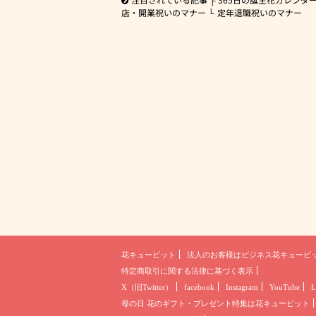
店・開業祝いのマナー
定年退職祝いのマナー
花キューピット
法人のお客様は
ビジネス花キューピ
特定商取引に関する法律に基づく表示
X（旧Twitter）
facebook
Instagram
YouTube
L
母の日 花のギフト・プレゼント
特集は花キューピット