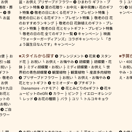
お供
盆・お供え プリザーブドフラワー
ひまわり ギフト・プ
ラ
ユ
通夜・葬
レゼント特集
夏の花贈り・お中元・暑中見舞い 花のギフ
ウ)
9
ー
季
ト特集
敬老の日におくる花ギフト・プレゼント特集
ャンペ
お盆
敬老の日におくる花ギフト・プレゼント特集
敬老の日 花
のおすすめランキング
敬老の日 花鉢植えのギフト・プレ
ゼント特集
敬老の日 花とセットギフト・プレゼント特集
敬老の日の花 全てのギフト一覧
キャンペーン
映画
『ウォーターガーディアンズ』コラボキャンペーン
「き
ょう誕生日なんです」キャンペーン
スタイルから探す
予算
急便
お
アレンジメント
花束
スタン
引っ越
ド花
お祝い
お供え・お悔やみ
胡蝶蘭
胡蝶蘭・花
い・
40
産祝い
鉢
ミディ胡蝶蘭・お祝い
ミディ胡蝶蘭・お供え
世
お祝
ギフト
界初の青色胡蝶蘭
観葉植物
観葉植物
産直多肉植物
やみ・
敬老の
プリザーブドフラワー
お祝い
お供え・お悔やみ
え・お
お供
花とセットギフト
セミオーダー
プチギフト
四十九日
（hanamore -ハナモア-）
花とみどりのeギフト
花キ
 お花と
ューピットのeGfit
カラー
ピンク
イエローオレンジ
ットの
レッド
お花の種類
バラ
ユリ
トルコキキョウ
お祝い
ご自
ラワー
ー
開
お祝いを贈るときのマナー・ルール
花キューピットの
お供