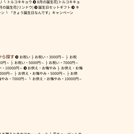
リ
トルコキキョウ
8月の誕生花(トルコキキョ
月の誕生花(リンドウ)
誕生日セットギフト
キ
ーン
「きょう誕生日なんです」キャンペーン
から探す
お祝い
お祝い・
3000円～
お祝
00円～
お祝い・
5000円～
お祝い・
7000円～
い・
10000円～
お供え・お悔やみ
お供え・お悔
3000円～
お供え・お悔やみ・
5000円～
お供
悔やみ・
7000円～
お供え・お悔やみ・
10000円～
えを贈るときのマナー・ルール
花キューピットの