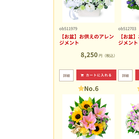
ob511979
ob512703
【お盆】お供えのアレン
【お盆】
ジメント
ジメント
8,250
円（税込）
カートに入れる
詳細
詳細
No.6