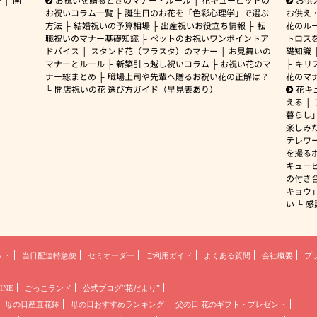
お祝いコラム一覧
誕生日のお花を「色彩心理学」で選ぶ
お供え
方法
結婚祝いの予算相場
出産祝いお役立ち情報
転
花のルー
職祝いのマナー基礎知識
ペットのお祝いワンポイントア
トロス
ドバイス
スタンド花（フラスタ）のマナー
お見舞いの
礎知識
マナーとルール
新築引っ越し祝いコラム
お祝い花のマ
キリ
ナー総まとめ
職場上司や先輩へ贈るお祝い花の正解は？
花のマ
開店祝いの花 選び方ガイド（早見表あり）
花キ
える
暮らし
楽しみ
テレワ
を撮る
キュー
の付き
キョウ
い
感
ット
当日配達特急便
セミオーダー
ご利用ガイド
よくある質問
会社概要
プ
INE
ごっこランド
公式ブログ“花だより”
母の日産直花鉢
母の日おすすめランキング
父の日 花のギフト・プレゼント