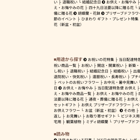
い
退職祝い
結婚記念日
お供え・お悔やみ
え・お悔やみの花
四十九日法要以降に贈る花
儀に贈る花
胡蝶蘭・花鉢
プリザーブドフラワ
節のイベント
ひまわり ギフト・プレゼント特集
花（新盆・初盆）
用途から探す
お祝いの花特集
当日配達特
祝い商品一覧
お祝い
開店・開業祝い
新築・
し祝い
退職祝い
結婚記念日
結婚祝い
出
退院祝い・快気祝い
還暦祝い・長寿祝い
プチ
ペットのお祝いフラワー
お中元・暑中見舞い
日
お供え・お悔やみ
当日配達特急便 お供え
え・お悔やみ商品一覧
お供え・お悔やみの花
法要以降に贈る花
通夜・葬儀に贈る花
お供え
セットギフト
お供え プリザーブドフラワー
ペ
お供えフラワー
お盆（新盆・初盆）
その他
返し
お見舞い
お取り寄せギフト
ビジネス用
宅用
観葉植物
ミディ胡蝶蘭
プリザーブドフ
読み物
注目されている記事
365日の誕生花カレンダ