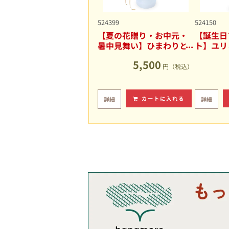
524399
524150
【夏の花贈り・お中元・
【誕生日
暑中見舞い】ひまわりと
ト】ユリ
ユリの爽やかなアレンジ
キュート
5,500
メント
円（税込）
カートに入れる
詳細
詳細