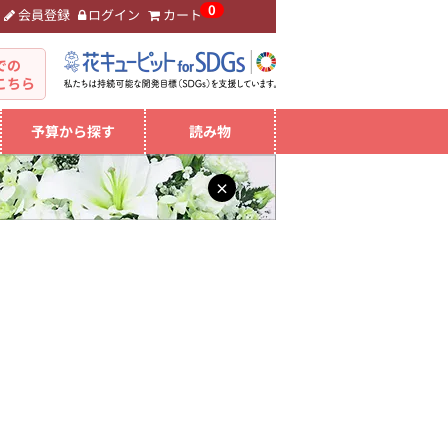
0
会員登録
ログイン
カート
。
での
こちら
予算から探す
読み物
×