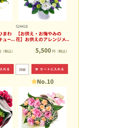
524418
ひまわ
【お供え・お悔やみの
キュー
花】お供えのアレンジメ
ント
5,500
円（税込）
円（税込）
入れる
カートに入れる
詳細
No.10