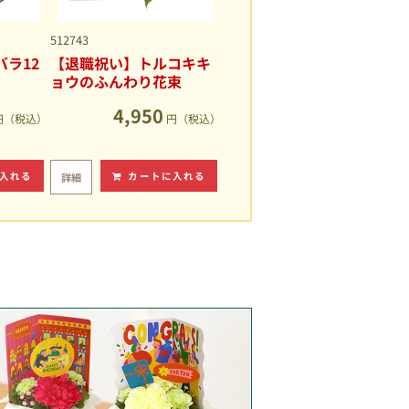
512743
ラ12
【退職祝い】トルコキキ
ョウのふんわり花束
4,950
円（税込）
円（税込）
入れる
カートに入れる
詳細