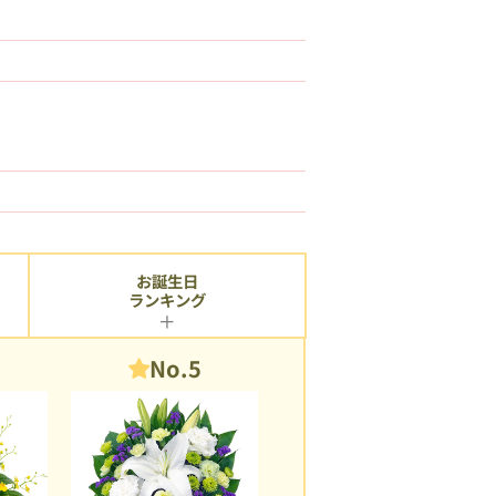
お誕生日
ランキング
No.5