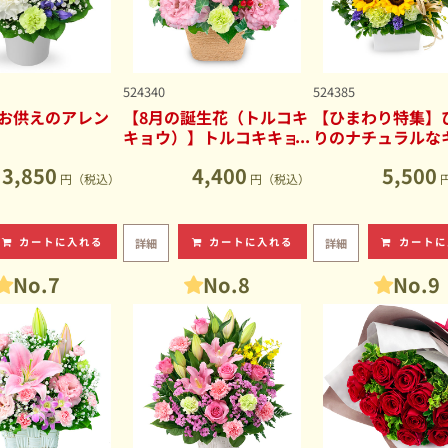
524340
524385
お供えのアレン
【8月の誕生花（トルコキ
【ひまわり特集】
キョウ）】トルコキキョ
りのナチュラルな
ウのナチュラルなアレン
ブアレンジメント
3,850
4,400
5,500
ジメント
円（税込）
円（税込）
カートに入れる
カートに入れる
カートに
詳細
詳細
No.7
No.8
No.9