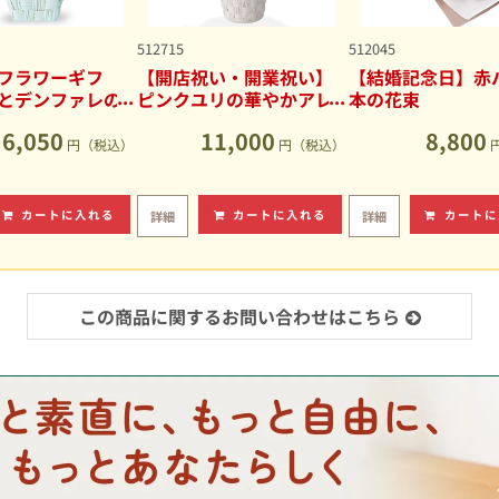
512715
512045
フラワーギフ
【開店祝い・開業祝い】
【結婚記念日】赤バ
とデンファレの
ピンクユリの華やかアレ
本の花束
アレンジメント
ンジメント
6,050
11,000
8,800
円（税込）
円（税込）
カートに入れる
カートに入れる
カートに
詳細
詳細
この商品に関するお問い合わせはこちら