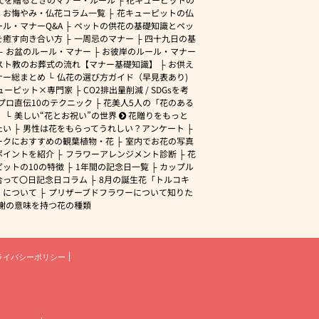
・お悔やみ・仏花コラム一覧
花キューピットの仏
ル・マナーQ&A
ペットの供花の基礎知識とペッ
を癒す向き合い方
一周忌のマナー
四十九日の基
お盆のルール・マナー
お彼岸のルール・マナー
スト教のお葬式の流れ【マナー基礎知識】
お供え
ナー総まとめ
仏花の選び方ガイド（早見表あり)
ューピット×専門家
CO2排出量削減 / SDGsを考
プロ直伝10のテクニック
花美人5人の「花のある
」
美しい“花とお祝い”の世界
花贈りをもっと
たい
男性は花をもらってうれしい？アンケート
ークにおすすめの観葉植物・花
室内でお花の写真
ポイントを紹介
フラワーアレンジメント診断
花
ピットの10の特徴
1年間の記念日一覧
カップル
合って〇日記念日コラム
8月の誕生花「トルコキ
」について
プリザーブドフラワーについて知りた
謝の意味を持つ花の種類
ライバシーポリシー