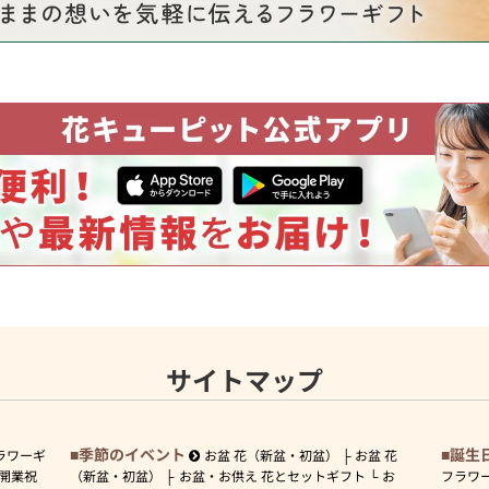
サイトマップ
季節のイベント
誕生
ラワーギ
お盆 花（新盆・初盆）
お盆 花
開業祝
（新盆・初盆）
お盆・お供え 花とセットギフト
お
フラワ