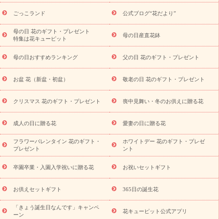
用途から探す
お祝いの花特集
当日配達特急便
お祝い商品
一覧
お祝い
開店・開業祝い
新築・引っ越し祝い
退職祝い
ごっこランド
公式ブログ“花だより”
結婚記念日
結婚祝い
出産祝い
退院祝い・快気祝い
還暦
祝い・長寿祝い
プチギフト
ペットのお祝いフラワー
お中
母の日 花のギフト・プレゼント
母の日産直花鉢
特集は花キューピット
元・暑中見舞い
敬老の日
お供え・お悔やみ
当日配達特急便
お供え
お供え・お悔やみ商品一覧
お供え・お悔やみの花
四
母の日おすすめランキング
父の日 花のギフト・プレゼント
十九日法要以降に贈る花
通夜・葬儀に贈る花
お供え お花とセッ
トギフト
お供え プリザーブドフラワー
ペットのお供えフラワー
お盆 花（新盆・初盆）
敬老の日 花のギフト・プレゼント
お盆（新盆・初盆）
その他
お祝い返し
お見舞い
お取り
寄せギフト
ビジネス用
ご自宅用
観葉植物
ミディ胡蝶蘭
クリスマス 花のギフト・プレゼント
喪中見舞い・冬のお供えに贈る花
スタイルから探す
プリザーブドフラワー
アレンジメント
花束
スタンド花
お祝い
お供え・お悔やみ
胡蝶蘭
胡蝶
成人の日に贈る花
愛妻の日に贈る花
蘭・花鉢
ミディ胡蝶蘭・お祝い
ミディ胡蝶蘭・お供え
世界初
の青色胡蝶蘭
観葉植物
観葉植物
産直多肉植物
プリザーブ
フラワーバレンタイン 花のギフト・
ホワイトデー 花のギフト・プレゼ
ドフラワー
お祝い
お供え・お悔やみ
花とセットギフト
セ
プレゼント
ント
ミオーダー
プチギフト（hanamore -ハナモア-）
花とみどりの
eギフト
花キューピットのeGfit
カラー
ピンク
イエローオ
卒園卒業・入園入学祝いに贈る花
お祝いセットギフト
予
レンジ
レッド
お花の種類
バラ
ユリ
トルコキキョウ
算から探す
お祝い
お祝い・
3000円～
お祝い・
4000円～
お供えセットギフト
365日の誕生花
お祝い・
5000円～
お祝い・
7000円～
お祝い・
10000円～
「きょう誕生日なんです」キャンペ
お供え・お悔やみ
お供え・お悔やみ・
3000円～
お供え・お
花キューピット公式アプリ
ーン