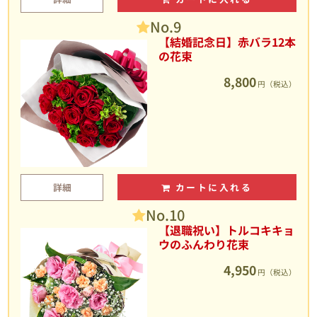
No.9
【結婚記念日】赤バラ12本
の花束
8,800
円（税込）
詳細
カートに入れる
No.10
【退職祝い】トルコキキョ
ウのふんわり花束
4,950
円（税込）