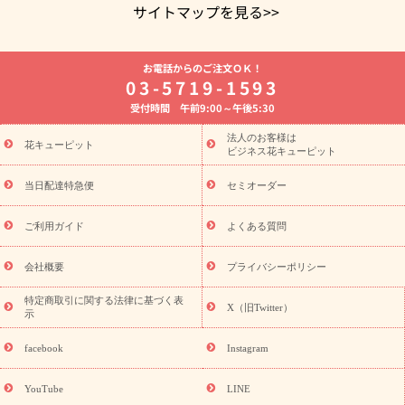
サイトマップを見る>>
よく贈られる花
お祝いの花特集
誕生日フラワーギフト特集
お電話からのご注文ＯＫ！
8月の誕生花(トルコキキョウ)
開店・開業祝い
退職祝い
結
03-5719-1593
婚記念日
お供え・お悔やみ
お供え・お悔やみの花
四十九日
受付時間 午前9:00～午後5:30
法要以降に贈る花
通夜・葬儀に贈る花
胡蝶蘭・花鉢
プリザ
ーブドフラワー
季節のイベント
ひまわり ギフト・プレゼント
法人のお客様は
季節のイベント
花キューピット
特集
お盆 花（新盆・初盆）
お盆 花（新
ビジネス花キューピット
盆・初盆）
お盆 花（新盆・初盆）
お盆・お供え 花とセットギ
フト
お盆・お供え プリザーブドフラワー
ひまわり ギフト・プ
当日配達特急便
セミオーダー
レゼント特集
夏の花贈り・お中元・暑中見舞い 花のギフト特集
敬老の日におくる花ギフト・プレゼント特集
敬老の日におくる
ご利用ガイド
よくある質問
花ギフト・プレゼント特集
敬老の日 花のおすすめランキング
敬
老の日 花鉢植えのギフト・プレゼント特集
敬老の日 花とセットギ
会社概要
プライバシーポリシー
フト・プレゼント特集
敬老の日の花 全てのギフト一覧
キャン
誕生日の花を
特定商取引に関する法律に基づく表
ペーン
「きょう誕生日なんです」キャンペーン
X（旧Twitter）
示
探す
誕生日フラワーギフト
誕生日フラワーギフト特集
誕生
日フラワーギフト商品一覧
バラ
ユリ
トルコキキョウ
8月の
facebook
Instagram
誕生花(トルコキキョウ)
9月の誕生花(リンドウ)
誕生日セット
ギフト
キャンペーン
「きょう誕生日なんです」キャンペーン
YouTube
LINE