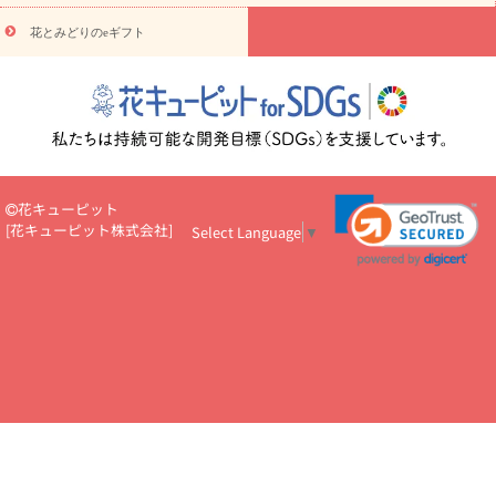
悔やみ・
5000円～
お供え・お悔やみ・
7000円～
お供え・お悔
読み物
やみ・
10000円～
花とみどりのeギフト
注目されている記事
365日の誕生花カレンダー
開店・開業祝
いのマナー
定年退職祝いのマナー
お祝いを贈るときのマナー・
ルール
花キューピットのお祝いコラム一覧
誕生日のお花を「色
彩心理学」で選ぶ方法
結婚祝いの予算相場
出産祝いお役立ち情
報
転職祝いのマナー基礎知識
ペットのお祝いワンポイントアド
バイス
スタンド花（フラスタ）のマナー
お見舞いのマナーとル
ール
新築引っ越し祝いコラム
お祝い花のマナー総まとめ
職
花キューピット
場上司や先輩へ贈るお祝い花の正解は？
開店祝いの花 選び方ガイ
[
花キューピット株式会社
]
Select Language
▼
ド（早見表あり）
お供えを贈るときのマナー・ルール
花キューピットのお供え・
お悔やみ・仏花コラム一覧
花キューピットの仏花のルール・マナ
ーQ&A
ペットの供花の基礎知識とペットロスを癒す向き合い方
一周忌のマナー
四十九日の基礎知識
お盆のルール・マナー
お彼岸のルール・マナー
キリスト教のお葬式の流れ【マナー基礎
知識】
お供え花のマナー総まとめ
仏花の選び方ガイド（早見表
あり)
花キューピット×専門家
CO2排出量削減 / SDGsを考える
プロ直伝10のテクニック
花美人5人の「花のある暮らし」
美
しい“花とお祝い”の世界
花贈りをもっと楽しみたい
男性は花を
もらってうれしい？アンケート
テレワークにおすすめの観葉植