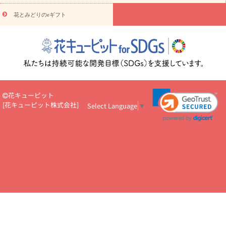
円～
お供え・お悔やみ・
7000円～
お供え・お悔やみ・
10000
花とみどりのeギフト
読み物
円～
注目されている記事
365日の誕生花カレンダー
開店・開業祝
いのマナー
定年退職祝いのマナー
お祝いを贈るときのマナー・
ルール
花キューピットのお祝いコラム一覧
誕生日のお花を「色
彩心理学」で選ぶ方法
結婚祝いの予算相場
出産祝いお役立ち情
報
転職祝いのマナー基礎知識
ペットのお祝いワンポイントアド
バイス
スタンド花（フラスタ）のマナー
お見舞いのマナーとル
花キューピット
ール
新築引っ越し祝いコラム
お祝い花のマナー総まとめ
職
[
花キューピット株式会社
]
Select Language
▼
場上司や先輩へ贈るお祝い花の正解は？
開店祝いの花 選び方ガイ
ド（早見表あり）
お供えを贈るときのマナー・ルール
花キューピットのお供え・
お悔やみ・仏花コラム一覧
花キューピットの仏花のルール・マナ
ーQ&A
ペットの供花の基礎知識とペットロスを癒す向き合い方
一周忌のマナー
四十九日の基礎知識
お盆のルール・マナー
お彼岸のルール・マナー
キリスト教のお葬式の流れ【マナー基礎
知識】
お供え花のマナー総まとめ
仏花の選び方ガイド（早見表
あり)
花キューピット×専門家
CO2排出量削減 / SDGsを考える
プロ直伝10のテクニック
花美人5人の「花のある暮らし」
美
しい“花とお祝い”の世界
花贈りをもっと楽しみたい
男性は花を
もらってうれしい？アンケート
テレワークにおすすめの観葉植