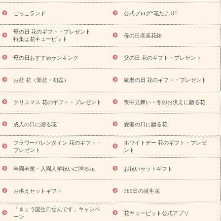
ら探す
お祝いの花特集
当日配達特急便
お祝い商品一覧
お
ごっこランド
公式ブログ“花だより”
祝い
開店・開業祝い
新築・引っ越し祝い
退職祝い
結婚記
念日
結婚祝い
出産祝い
退院祝い・快気祝い
還暦祝い・長
母の日 花のギフト・プレゼント
母の日産直花鉢
特集は花キューピット
寿祝い
プチギフト
ペットのお祝いフラワー
お中元・暑中見
舞い
敬老の日
お供え・お悔やみ
当日配達特急便 お供え
お
母の日おすすめランキング
父の日 花のギフト・プレゼント
供え・お悔やみ商品一覧
お供え・お悔やみの花
四十九日法要以
降に贈る花
通夜・葬儀に贈る花
お供え お花とセットギフト
お盆 花（新盆・初盆）
敬老の日 花のギフト・プレゼント
お供え プリザーブドフラワー
ペットのお供えフラワー
お盆（新
盆・初盆）
その他
お祝い返し
お見舞い
お取り寄せギフト
ビジネス用
ご自宅用
観葉植物
ミディ胡蝶蘭
プリザーブ
クリスマス 花のギフト・プレゼント
喪中見舞い・冬のお供えに贈る花
スタイルから探す
ドフラワー
アレンジメント
花束
スタ
ンド花
お祝い
お供え・お悔やみ
胡蝶蘭
胡蝶蘭・花鉢
ミ
成人の日に贈る花
愛妻の日に贈る花
ディ胡蝶蘭・お祝い
ミディ胡蝶蘭・お供え
世界初の青色胡蝶蘭
フラワーバレンタイン 花のギフト・
ホワイトデー 花のギフト・プレゼ
観葉植物
観葉植物
産直多肉植物
プリザーブドフラワー
プレゼント
ント
お祝い
お供え・お悔やみ
花とセットギフト
セミオーダー
プチギフト（hanamore -ハナモア-）
花とみどりのeギフト
花
卒園卒業・入園入学祝いに贈る花
お祝いセットギフト
キューピットのeGfit
カラー
ピンク
イエローオレンジ
レッ
予算から探す
ド
お花の種類
バラ
ユリ
トルコキキョウ
お供えセットギフト
365日の誕生花
お祝い
お祝い・
3000円～
お祝い・
4000円～
お祝い・
5000円～
お祝い・
7000円～
お祝い・
10000円～
お供え・お
「きょう誕生日なんです」キャンペ
花キューピット公式アプリ
ーン
悔やみ
お供え・お悔やみ・
3000円～
お供え・お悔やみ・
5000