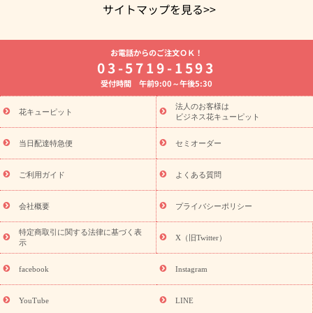
サイトマップを見る>>
よく贈られる花
お祝いの花特集
誕生日フラワーギフト特集
お電話からのご注文ＯＫ！
8月の誕生花(トルコキキョウ)
開店・開業祝い
退職祝い
結
03-5719-1593
婚記念日
お供え・お悔やみ
お供え・お悔やみの花
四十九日
受付時間 午前9:00～午後5:30
法要以降に贈る花
通夜・葬儀に贈る花
胡蝶蘭・花鉢
プリザ
ーブドフラワー
季節のイベント
ひまわり ギフト・プレゼント
法人のお客様は
季節のイベント
花キューピット
特集
お盆 花（新盆・初盆）
お盆 花（新
ビジネス花キューピット
盆・初盆）
お盆 花（新盆・初盆）
お盆・お供え 花とセットギ
フト
お盆・お供え プリザーブドフラワー
ひまわり ギフト・プ
当日配達特急便
セミオーダー
レゼント特集
夏の花贈り・お中元・暑中見舞い 花のギフト特集
敬老の日におくる花ギフト・プレゼント特集
敬老の日におくる
ご利用ガイド
よくある質問
花ギフト・プレゼント特集
敬老の日 花のおすすめランキング
敬
老の日 花鉢植えのギフト・プレゼント特集
敬老の日 花とセットギ
会社概要
プライバシーポリシー
フト・プレゼント特集
敬老の日の花 全てのギフト一覧
キャン
ペーン
映画『ウォーターガーディアンズ』コラボキャンペーン
特定商取引に関する法律に基づく表
X（旧Twitter）
示
誕生日の花を探す
「きょう誕生日なんです」キャンペーン
誕生日フラワーギフト
誕生日フラワーギフト特集
誕生日フラワ
facebook
Instagram
ーギフト商品一覧
バラ
ユリ
トルコキキョウ
8月の誕生花
(トルコキキョウ)
9月の誕生花(リンドウ)
誕生日セットギフト
YouTube
LINE
用途か
キャンペーン
「きょう誕生日なんです」キャンペーン