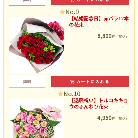
No.9
【結婚記念日】赤バラ12本
の花束
8,800
円（税込）
詳細
カートに入れる
No.10
【退職祝い】トルコキキョ
ウのふんわり花束
4,950
円（税込）