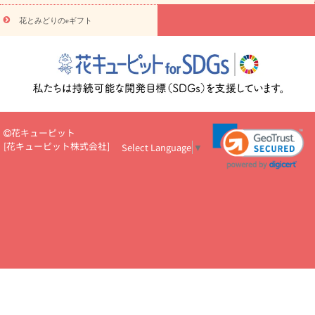
悔やみ・
5000円～
お供え・お悔やみ・
7000円～
お供え・お悔
読み物
やみ・
10000円～
花とみどりのeギフト
注目されている記事
365日の誕生花カレンダー
開店・開業祝
いのマナー
定年退職祝いのマナー
お祝いを贈るときのマナー・
ルール
花キューピットのお祝いコラム一覧
誕生日のお花を「色
彩心理学」で選ぶ方法
結婚祝いの予算相場
出産祝いお役立ち情
報
転職祝いのマナー基礎知識
ペットのお祝いワンポイントアド
バイス
スタンド花（フラスタ）のマナー
お見舞いのマナーとル
ール
新築引っ越し祝いコラム
お祝い花のマナー総まとめ
職
花キューピット
場上司や先輩へ贈るお祝い花の正解は？
開店祝いの花 選び方ガイ
[
花キューピット株式会社
]
Select Language
▼
ド（早見表あり）
お供えを贈るときのマナー・ルール
花キューピットのお供え・
お悔やみ・仏花コラム一覧
花キューピットの仏花のルール・マナ
ーQ&A
ペットの供花の基礎知識とペットロスを癒す向き合い方
一周忌のマナー
四十九日の基礎知識
お盆のルール・マナー
お彼岸のルール・マナー
キリスト教のお葬式の流れ【マナー基礎
知識】
お供え花のマナー総まとめ
仏花の選び方ガイド（早見表
あり)
花キューピット×専門家
CO2排出量削減 / SDGsを考える
プロ直伝10のテクニック
花美人5人の「花のある暮らし」
美
しい“花とお祝い”の世界
花贈りをもっと楽しみたい
男性は花を
もらってうれしい？アンケート
テレワークにおすすめの観葉植