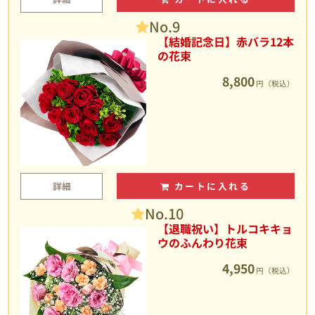
No.9
【結婚記念日】赤バラ12本
の花束
8,800
円（税込）
詳細
カートに入れる
No.10
【退職祝い】トルコキキョ
ウのふんわり花束
4,950
円（税込）