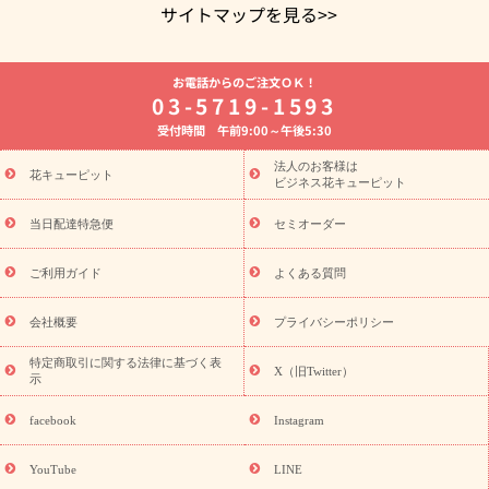
サイトマップを見る>>
よく贈られる花
お祝いの花特集
誕生日フラワーギフト特集
お電話からのご注文ＯＫ！
8月の誕生花(トルコキキョウ)
開店・開業祝い
退職祝い
結
03-5719-1593
婚記念日
お供え・お悔やみ
お供え・お悔やみの花
四十九日
受付時間 午前9:00～午後5:30
法要以降に贈る花
通夜・葬儀に贈る花
胡蝶蘭・花鉢
プリザ
ーブドフラワー
季節のイベント
ひまわり ギフト・プレゼント
法人のお客様は
季節のイベント
花キューピット
特集
お盆 花（新盆・初盆）
お盆 花（新
ビジネス花キューピット
盆・初盆）
お盆 花（新盆・初盆）
お盆・お供え 花とセットギ
フト
お盆・お供え プリザーブドフラワー
ひまわり ギフト・プ
当日配達特急便
セミオーダー
レゼント特集
夏の花贈り・お中元・暑中見舞い 花のギフト特集
敬老の日におくる花ギフト・プレゼント特集
敬老の日におくる
ご利用ガイド
よくある質問
花ギフト・プレゼント特集
敬老の日 花のおすすめランキング
敬
老の日 花鉢植えのギフト・プレゼント特集
敬老の日 花とセットギ
会社概要
プライバシーポリシー
フト・プレゼント特集
敬老の日の花 全てのギフト一覧
キャン
誕生日の花を
特定商取引に関する法律に基づく表
ペーン
「きょう誕生日なんです」キャンペーン
X（旧Twitter）
示
探す
誕生日フラワーギフト
誕生日フラワーギフト特集
誕生
日フラワーギフト商品一覧
バラ
ユリ
トルコキキョウ
8月の
facebook
Instagram
誕生花(トルコキキョウ)
9月の誕生花(リンドウ)
誕生日セット
ギフト
キャンペーン
「きょう誕生日なんです」キャンペーン
YouTube
LINE