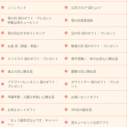
ら探す
お祝いの花特集
当日配達特急便
お祝い商品一覧
お
ごっこランド
公式ブログ“花だより”
祝い
開店・開業祝い
新築・引っ越し祝い
退職祝い
結婚記
念日
結婚祝い
出産祝い
退院祝い・快気祝い
還暦祝い・長
母の日 花のギフト・プレゼント
母の日産直花鉢
特集は花キューピット
寿祝い
プチギフト
ペットのお祝いフラワー
お中元・暑中見
舞い
敬老の日
お供え・お悔やみ
当日配達特急便 お供え
お
母の日おすすめランキング
父の日 花のギフト・プレゼント
供え・お悔やみ商品一覧
お供え・お悔やみの花
四十九日法要以
降に贈る花
通夜・葬儀に贈る花
お供え お花とセットギフト
お盆 花（新盆・初盆）
敬老の日 花のギフト・プレゼント
お供え プリザーブドフラワー
ペットのお供えフラワー
お盆（新
盆・初盆）
その他
お祝い返し
お見舞い
お取り寄せギフト
ビジネス用
ご自宅用
観葉植物
ミディ胡蝶蘭
プリザーブ
クリスマス 花のギフト・プレゼント
喪中見舞い・冬のお供えに贈る花
スタイルから探す
ドフラワー
アレンジメント
花束
スタ
ンド花
お祝い
お供え・お悔やみ
胡蝶蘭
胡蝶蘭・花鉢
ミ
成人の日に贈る花
愛妻の日に贈る花
ディ胡蝶蘭・お祝い
ミディ胡蝶蘭・お供え
世界初の青色胡蝶蘭
フラワーバレンタイン 花のギフト・
ホワイトデー 花のギフト・プレゼ
観葉植物
観葉植物
産直多肉植物
プリザーブドフラワー
プレゼント
ント
お祝い
お供え・お悔やみ
花とセットギフト
セミオーダー
プチギフト（hanamore -ハナモア-）
花とみどりのeギフト
花
卒園卒業・入園入学祝いに贈る花
お祝いセットギフト
キューピットのeGfit
カラー
ピンク
イエローオレンジ
レッ
予算から探す
ド
お花の種類
バラ
ユリ
トルコキキョウ
お供えセットギフト
365日の誕生花
お祝い
お祝い・
3000円～
お祝い・
4000円～
お祝い・
5000円～
お祝い・
7000円～
お祝い・
10000円～
お供え・お
「きょう誕生日なんです」キャンペ
花キューピット公式アプリ
ーン
悔やみ
お供え・お悔やみ・
3000円～
お供え・お悔やみ・
5000