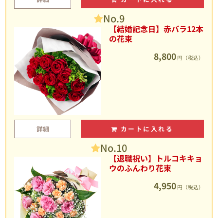
No.9
【結婚記念日】赤バラ12本
の花束
8,800
円（税込）
詳細
カートに入れる
No.10
【退職祝い】トルコキキョ
ウのふんわり花束
4,950
円（税込）