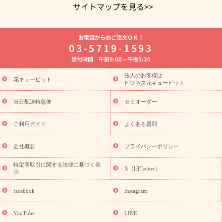
サイトマップを見る>>
よく贈られる花
お祝いの花特集
誕生日フラワーギフト特集
お電話からのご注文ＯＫ！
8月の誕生花(トルコキキョウ)
開店・開業祝い
退職祝い
結
03-5719-1593
婚記念日
お供え・お悔やみ
お供え・お悔やみの花
四十九日
受付時間 午前9:00～午後5:30
法要以降に贈る花
通夜・葬儀に贈る花
胡蝶蘭・花鉢
プリザ
ーブドフラワー
季節のイベント
ひまわり ギフト・プレゼント
法人のお客様は
季節のイベント
花キューピット
特集
お盆 花（新盆・初盆）
お盆 花（新
ビジネス花キューピット
盆・初盆）
お盆 花（新盆・初盆）
お盆・お供え 花とセットギ
フト
お盆・お供え プリザーブドフラワー
ひまわり ギフト・プ
当日配達特急便
セミオーダー
レゼント特集
夏の花贈り・お中元・暑中見舞い 花のギフト特集
敬老の日におくる花ギフト・プレゼント特集
敬老の日におくる
ご利用ガイド
よくある質問
花ギフト・プレゼント特集
敬老の日 花のおすすめランキング
敬
老の日 花鉢植えのギフト・プレゼント特集
敬老の日 花とセットギ
会社概要
プライバシーポリシー
フト・プレゼント特集
敬老の日の花 全てのギフト一覧
キャン
ペーン
映画『ウォーターガーディアンズ』コラボキャンペーン
特定商取引に関する法律に基づく表
X（旧Twitter）
示
誕生日の花を探す
「きょう誕生日なんです」キャンペーン
誕生日フラワーギフト
誕生日フラワーギフト特集
誕生日フラワ
facebook
Instagram
ーギフト商品一覧
バラ
ユリ
トルコキキョウ
8月の誕生花
(トルコキキョウ)
9月の誕生花(リンドウ)
誕生日セットギフト
YouTube
LINE
用途か
キャンペーン
「きょう誕生日なんです」キャンペーン