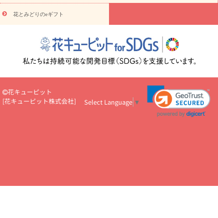
円～
お供え・お悔やみ・
7000円～
お供え・お悔やみ・
10000
花とみどりのeギフト
読み物
円～
注目されている記事
365日の誕生花カレンダー
開店・開業祝
いのマナー
定年退職祝いのマナー
お祝いを贈るときのマナー・
ルール
花キューピットのお祝いコラム一覧
誕生日のお花を「色
彩心理学」で選ぶ方法
結婚祝いの予算相場
出産祝いお役立ち情
報
転職祝いのマナー基礎知識
ペットのお祝いワンポイントアド
バイス
スタンド花（フラスタ）のマナー
お見舞いのマナーとル
花キューピット
ール
新築引っ越し祝いコラム
お祝い花のマナー総まとめ
職
[
花キューピット株式会社
]
Select Language
▼
場上司や先輩へ贈るお祝い花の正解は？
開店祝いの花 選び方ガイ
ド（早見表あり）
お供えを贈るときのマナー・ルール
花キューピットのお供え・
お悔やみ・仏花コラム一覧
花キューピットの仏花のルール・マナ
ーQ&A
ペットの供花の基礎知識とペットロスを癒す向き合い方
一周忌のマナー
四十九日の基礎知識
お盆のルール・マナー
お彼岸のルール・マナー
キリスト教のお葬式の流れ【マナー基礎
知識】
お供え花のマナー総まとめ
仏花の選び方ガイド（早見表
あり)
花キューピット×専門家
CO2排出量削減 / SDGsを考える
プロ直伝10のテクニック
花美人5人の「花のある暮らし」
美
しい“花とお祝い”の世界
花贈りをもっと楽しみたい
男性は花を
もらってうれしい？アンケート
テレワークにおすすめの観葉植