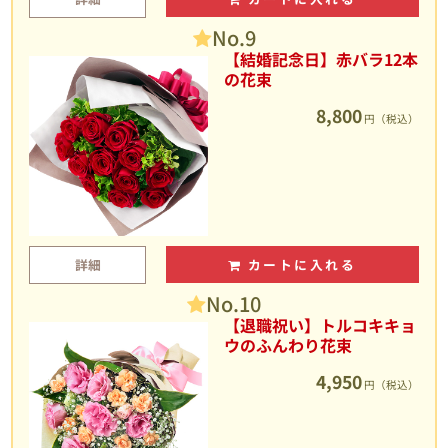
No.9
【結婚記念日】赤バラ12本
の花束
8,800
円（税込）
詳細
カートに入れる
No.10
【退職祝い】トルコキキョ
ウのふんわり花束
4,950
円（税込）