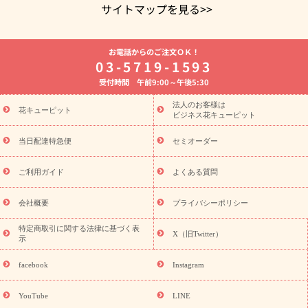
サイトマップを見る>>
よく贈られる花
お祝いの花特集
誕生日フラワーギフト特集
お電話からのご注文ＯＫ！
8月の誕生花(トルコキキョウ)
開店・開業祝い
退職祝い
結
03-5719-1593
婚記念日
お供え・お悔やみ
お供え・お悔やみの花
四十九日
受付時間 午前9:00～午後5:30
法要以降に贈る花
通夜・葬儀に贈る花
胡蝶蘭・花鉢
プリザ
ーブドフラワー
季節のイベント
ひまわり ギフト・プレゼント
法人のお客様は
季節のイベント
花キューピット
特集
お盆 花（新盆・初盆）
お盆 花（新
ビジネス花キューピット
盆・初盆）
お盆 花（新盆・初盆）
お盆・お供え 花とセットギ
フト
お盆・お供え プリザーブドフラワー
ひまわり ギフト・プ
当日配達特急便
セミオーダー
レゼント特集
夏の花贈り・お中元・暑中見舞い 花のギフト特集
敬老の日におくる花ギフト・プレゼント特集
敬老の日におくる
ご利用ガイド
よくある質問
花ギフト・プレゼント特集
敬老の日 花のおすすめランキング
敬
老の日 花鉢植えのギフト・プレゼント特集
敬老の日 花とセットギ
会社概要
プライバシーポリシー
フト・プレゼント特集
敬老の日の花 全てのギフト一覧
キャン
ペーン
映画『ウォーターガーディアンズ』コラボキャンペーン
特定商取引に関する法律に基づく表
X（旧Twitter）
示
誕生日の花を探す
「きょう誕生日なんです」キャンペーン
誕生日フラワーギフト
誕生日フラワーギフト特集
誕生日フラワ
facebook
Instagram
ーギフト商品一覧
バラ
ユリ
トルコキキョウ
8月の誕生花
(トルコキキョウ)
9月の誕生花(リンドウ)
誕生日セットギフト
YouTube
LINE
用途か
キャンペーン
「きょう誕生日なんです」キャンペーン