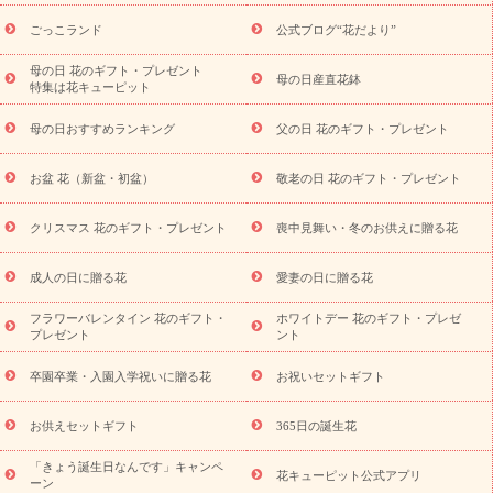
ら探す
お祝いの花特集
当日配達特急便
お祝い商品一覧
お
ごっこランド
公式ブログ“花だより”
祝い
開店・開業祝い
新築・引っ越し祝い
退職祝い
結婚記
念日
結婚祝い
出産祝い
退院祝い・快気祝い
還暦祝い・長
母の日 花のギフト・プレゼント
母の日産直花鉢
特集は花キューピット
寿祝い
プチギフト
ペットのお祝いフラワー
お中元・暑中見
舞い
敬老の日
お供え・お悔やみ
当日配達特急便 お供え
お
母の日おすすめランキング
父の日 花のギフト・プレゼント
供え・お悔やみ商品一覧
お供え・お悔やみの花
四十九日法要以
降に贈る花
通夜・葬儀に贈る花
お供え お花とセットギフト
お盆 花（新盆・初盆）
敬老の日 花のギフト・プレゼント
お供え プリザーブドフラワー
ペットのお供えフラワー
お盆（新
盆・初盆）
その他
お祝い返し
お見舞い
お取り寄せギフト
ビジネス用
ご自宅用
観葉植物
ミディ胡蝶蘭
プリザーブ
クリスマス 花のギフト・プレゼント
喪中見舞い・冬のお供えに贈る花
スタイルから探す
ドフラワー
アレンジメント
花束
スタ
ンド花
お祝い
お供え・お悔やみ
胡蝶蘭
胡蝶蘭・花鉢
ミ
成人の日に贈る花
愛妻の日に贈る花
ディ胡蝶蘭・お祝い
ミディ胡蝶蘭・お供え
世界初の青色胡蝶蘭
フラワーバレンタイン 花のギフト・
ホワイトデー 花のギフト・プレゼ
観葉植物
観葉植物
産直多肉植物
プリザーブドフラワー
プレゼント
ント
お祝い
お供え・お悔やみ
花とセットギフト
セミオーダー
プチギフト（hanamore -ハナモア-）
花とみどりのeギフト
花
卒園卒業・入園入学祝いに贈る花
お祝いセットギフト
キューピットのeGfit
カラー
ピンク
イエローオレンジ
レッ
予算から探す
ド
お花の種類
バラ
ユリ
トルコキキョウ
お供えセットギフト
365日の誕生花
お祝い
お祝い・
3000円～
お祝い・
4000円～
お祝い・
5000円～
お祝い・
7000円～
お祝い・
10000円～
お供え・お
「きょう誕生日なんです」キャンペ
花キューピット公式アプリ
ーン
悔やみ
お供え・お悔やみ・
3000円～
お供え・お悔やみ・
5000