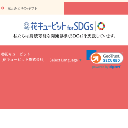
円～
お供え・お悔やみ・
7000円～
お供え・お悔やみ・
10000
花とみどりのeギフト
読み物
円～
注目されている記事
365日の誕生花カレンダー
開店・開業祝
いのマナー
定年退職祝いのマナー
お祝いを贈るときのマナー・
ルール
花キューピットのお祝いコラム一覧
誕生日のお花を「色
彩心理学」で選ぶ方法
結婚祝いの予算相場
出産祝いお役立ち情
報
転職祝いのマナー基礎知識
ペットのお祝いワンポイントアド
バイス
スタンド花（フラスタ）のマナー
お見舞いのマナーとル
花キューピット
ール
新築引っ越し祝いコラム
お祝い花のマナー総まとめ
職
[
花キューピット株式会社
]
Select Language
▼
場上司や先輩へ贈るお祝い花の正解は？
開店祝いの花 選び方ガイ
ド（早見表あり）
お供えを贈るときのマナー・ルール
花キューピットのお供え・
お悔やみ・仏花コラム一覧
花キューピットの仏花のルール・マナ
ーQ&A
ペットの供花の基礎知識とペットロスを癒す向き合い方
一周忌のマナー
四十九日の基礎知識
お盆のルール・マナー
お彼岸のルール・マナー
キリスト教のお葬式の流れ【マナー基礎
知識】
お供え花のマナー総まとめ
仏花の選び方ガイド（早見表
あり)
花キューピット×専門家
CO2排出量削減 / SDGsを考える
プロ直伝10のテクニック
花美人5人の「花のある暮らし」
美
しい“花とお祝い”の世界
花贈りをもっと楽しみたい
男性は花を
もらってうれしい？アンケート
テレワークにおすすめの観葉植