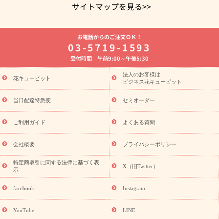
サイトマップを見る>>
よく贈られる花
お祝いの花特集
誕生日フラワーギフト特集
お電話からのご注文ＯＫ！
8月の誕生花(トルコキキョウ)
開店・開業祝い
退職祝い
結
03-5719-1593
婚記念日
お供え・お悔やみ
お供え・お悔やみの花
四十九日
受付時間 午前9:00～午後5:30
法要以降に贈る花
通夜・葬儀に贈る花
胡蝶蘭・花鉢
プリザ
ーブドフラワー
季節のイベント
ひまわり ギフト・プレゼント
法人のお客様は
季節のイベント
花キューピット
特集
お盆 花（新盆・初盆）
お盆 花（新
ビジネス花キューピット
盆・初盆）
お盆 花（新盆・初盆）
お盆・お供え 花とセットギ
フト
お盆・お供え プリザーブドフラワー
ひまわり ギフト・プ
当日配達特急便
セミオーダー
レゼント特集
夏の花贈り・お中元・暑中見舞い 花のギフト特集
敬老の日におくる花ギフト・プレゼント特集
敬老の日におくる
ご利用ガイド
よくある質問
花ギフト・プレゼント特集
敬老の日 花のおすすめランキング
敬
老の日 花鉢植えのギフト・プレゼント特集
敬老の日 花とセットギ
会社概要
プライバシーポリシー
フト・プレゼント特集
敬老の日の花 全てのギフト一覧
キャン
ペーン
映画『ウォーターガーディアンズ』コラボキャンペーン
特定商取引に関する法律に基づく表
X（旧Twitter）
示
誕生日の花を探す
「きょう誕生日なんです」キャンペーン
誕生日フラワーギフト
誕生日フラワーギフト特集
誕生日フラワ
facebook
Instagram
ーギフト商品一覧
バラ
ユリ
トルコキキョウ
8月の誕生花
(トルコキキョウ)
9月の誕生花(リンドウ)
誕生日セットギフト
YouTube
LINE
用途か
キャンペーン
「きょう誕生日なんです」キャンペーン