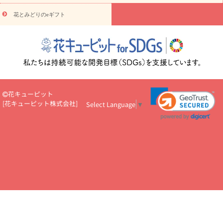
円～
お供え・お悔やみ・
7000円～
お供え・お悔やみ・
10000
花とみどりのeギフト
読み物
円～
注目されている記事
365日の誕生花カレンダー
開店・開業祝
いのマナー
定年退職祝いのマナー
お祝いを贈るときのマナー・
ルール
花キューピットのお祝いコラム一覧
誕生日のお花を「色
彩心理学」で選ぶ方法
結婚祝いの予算相場
出産祝いお役立ち情
報
転職祝いのマナー基礎知識
ペットのお祝いワンポイントアド
バイス
スタンド花（フラスタ）のマナー
お見舞いのマナーとル
花キューピット
ール
新築引っ越し祝いコラム
お祝い花のマナー総まとめ
職
[
花キューピット株式会社
]
Select Language
▼
場上司や先輩へ贈るお祝い花の正解は？
開店祝いの花 選び方ガイ
ド（早見表あり）
お供えを贈るときのマナー・ルール
花キューピットのお供え・
お悔やみ・仏花コラム一覧
花キューピットの仏花のルール・マナ
ーQ&A
ペットの供花の基礎知識とペットロスを癒す向き合い方
一周忌のマナー
四十九日の基礎知識
お盆のルール・マナー
お彼岸のルール・マナー
キリスト教のお葬式の流れ【マナー基礎
知識】
お供え花のマナー総まとめ
仏花の選び方ガイド（早見表
あり)
花キューピット×専門家
CO2排出量削減 / SDGsを考える
プロ直伝10のテクニック
花美人5人の「花のある暮らし」
美
しい“花とお祝い”の世界
花贈りをもっと楽しみたい
男性は花を
もらってうれしい？アンケート
テレワークにおすすめの観葉植