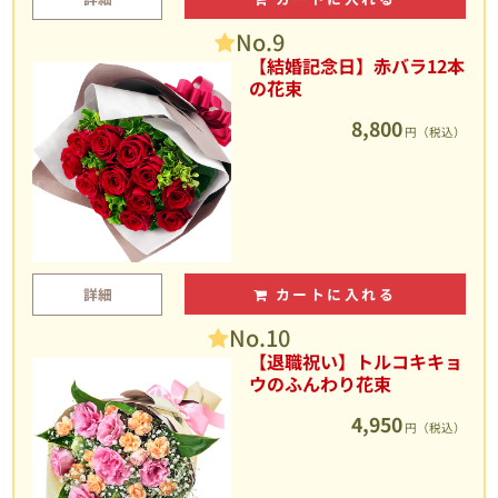
No.9
【結婚記念日】赤バラ12本
の花束
8,800
円（税込）
詳細
カートに入れる
No.10
【退職祝い】トルコキキョ
ウのふんわり花束
4,950
円（税込）