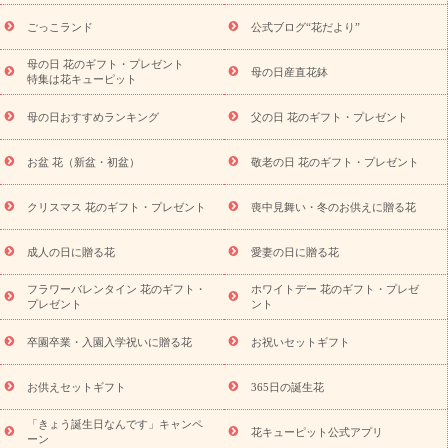
ら探す
お祝いの花特集
当日配達特急便
お祝い商品一覧
お
ごっこランド
公式ブログ“花だより”
祝い
開店・開業祝い
新築・引っ越し祝い
退職祝い
結婚記
念日
結婚祝い
出産祝い
退院祝い・快気祝い
還暦祝い・長
母の日 花のギフト・プレゼント
母の日産直花鉢
特集は花キューピット
寿祝い
プチギフト
ペットのお祝いフラワー
お中元・暑中見
舞い
敬老の日
お供え・お悔やみ
当日配達特急便 お供え
お
母の日おすすめランキング
父の日 花のギフト・プレゼント
供え・お悔やみ商品一覧
お供え・お悔やみの花
四十九日法要以
降に贈る花
通夜・葬儀に贈る花
お供え お花とセットギフト
お盆 花（新盆・初盆）
敬老の日 花のギフト・プレゼント
お供え プリザーブドフラワー
ペットのお供えフラワー
お盆（新
盆・初盆）
その他
お祝い返し
お見舞い
お取り寄せギフト
ビジネス用
ご自宅用
観葉植物
ミディ胡蝶蘭
プリザーブ
クリスマス 花のギフト・プレゼント
喪中見舞い・冬のお供えに贈る花
スタイルから探す
ドフラワー
アレンジメント
花束
スタ
ンド花
お祝い
お供え・お悔やみ
胡蝶蘭
胡蝶蘭・花鉢
ミ
成人の日に贈る花
愛妻の日に贈る花
ディ胡蝶蘭・お祝い
ミディ胡蝶蘭・お供え
世界初の青色胡蝶蘭
フラワーバレンタイン 花のギフト・
ホワイトデー 花のギフト・プレゼ
観葉植物
観葉植物
産直多肉植物
プリザーブドフラワー
プレゼント
ント
お祝い
お供え・お悔やみ
花とセットギフト
セミオーダー
プチギフト（hanamore -ハナモア-）
花とみどりのeギフト
花
卒園卒業・入園入学祝いに贈る花
お祝いセットギフト
キューピットのeGfit
カラー
ピンク
イエローオレンジ
レッ
予算から探す
ド
お花の種類
バラ
ユリ
トルコキキョウ
お供えセットギフト
365日の誕生花
お祝い
お祝い・
3000円～
お祝い・
4000円～
お祝い・
5000円～
お祝い・
7000円～
お祝い・
10000円～
お供え・お
「きょう誕生日なんです」キャンペ
花キューピット公式アプリ
ーン
悔やみ
お供え・お悔やみ・
3000円～
お供え・お悔やみ・
5000