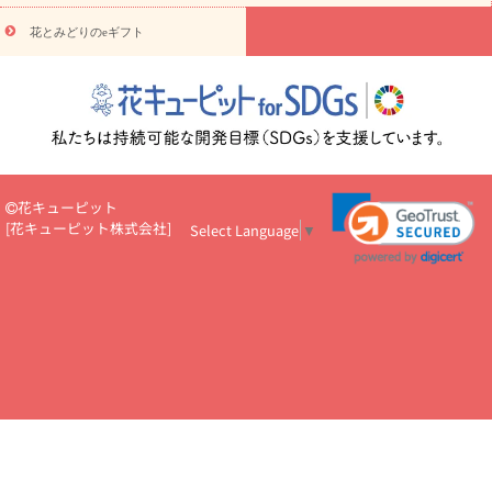
円～
お供え・お悔やみ・
7000円～
お供え・お悔やみ・
10000
花とみどりのeギフト
読み物
円～
注目されている記事
365日の誕生花カレンダー
開店・開業祝
いのマナー
定年退職祝いのマナー
お祝いを贈るときのマナー・
ルール
花キューピットのお祝いコラム一覧
誕生日のお花を「色
彩心理学」で選ぶ方法
結婚祝いの予算相場
出産祝いお役立ち情
報
転職祝いのマナー基礎知識
ペットのお祝いワンポイントアド
バイス
スタンド花（フラスタ）のマナー
お見舞いのマナーとル
花キューピット
ール
新築引っ越し祝いコラム
お祝い花のマナー総まとめ
職
[
花キューピット株式会社
]
Select Language
▼
場上司や先輩へ贈るお祝い花の正解は？
開店祝いの花 選び方ガイ
ド（早見表あり）
お供えを贈るときのマナー・ルール
花キューピットのお供え・
お悔やみ・仏花コラム一覧
花キューピットの仏花のルール・マナ
ーQ&A
ペットの供花の基礎知識とペットロスを癒す向き合い方
一周忌のマナー
四十九日の基礎知識
お盆のルール・マナー
お彼岸のルール・マナー
キリスト教のお葬式の流れ【マナー基礎
知識】
お供え花のマナー総まとめ
仏花の選び方ガイド（早見表
あり)
花キューピット×専門家
CO2排出量削減 / SDGsを考える
プロ直伝10のテクニック
花美人5人の「花のある暮らし」
美
しい“花とお祝い”の世界
花贈りをもっと楽しみたい
男性は花を
もらってうれしい？アンケート
テレワークにおすすめの観葉植