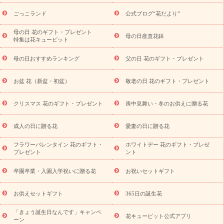
ら探す
お祝いの花特集
当日配達特急便
お祝い商品一覧
お
ごっこランド
公式ブログ“花だより”
祝い
開店・開業祝い
新築・引っ越し祝い
退職祝い
結婚記
念日
結婚祝い
出産祝い
退院祝い・快気祝い
還暦祝い・長
母の日 花のギフト・プレゼント
母の日産直花鉢
特集は花キューピット
寿祝い
プチギフト
ペットのお祝いフラワー
お中元・暑中見
舞い
敬老の日
お供え・お悔やみ
当日配達特急便 お供え
お
母の日おすすめランキング
父の日 花のギフト・プレゼント
供え・お悔やみ商品一覧
お供え・お悔やみの花
四十九日法要以
降に贈る花
通夜・葬儀に贈る花
お供え お花とセットギフト
お盆 花（新盆・初盆）
敬老の日 花のギフト・プレゼント
お供え プリザーブドフラワー
ペットのお供えフラワー
お盆（新
盆・初盆）
その他
お祝い返し
お見舞い
お取り寄せギフト
ビジネス用
ご自宅用
観葉植物
ミディ胡蝶蘭
プリザーブ
クリスマス 花のギフト・プレゼント
喪中見舞い・冬のお供えに贈る花
スタイルから探す
ドフラワー
アレンジメント
花束
スタ
ンド花
お祝い
お供え・お悔やみ
胡蝶蘭
胡蝶蘭・花鉢
ミ
成人の日に贈る花
愛妻の日に贈る花
ディ胡蝶蘭・お祝い
ミディ胡蝶蘭・お供え
世界初の青色胡蝶蘭
フラワーバレンタイン 花のギフト・
ホワイトデー 花のギフト・プレゼ
観葉植物
観葉植物
産直多肉植物
プリザーブドフラワー
プレゼント
ント
お祝い
お供え・お悔やみ
花とセットギフト
セミオーダー
プチギフト（hanamore -ハナモア-）
花とみどりのeギフト
花
卒園卒業・入園入学祝いに贈る花
お祝いセットギフト
キューピットのeGfit
カラー
ピンク
イエローオレンジ
レッ
予算から探す
ド
お花の種類
バラ
ユリ
トルコキキョウ
お供えセットギフト
365日の誕生花
お祝い
お祝い・
3000円～
お祝い・
4000円～
お祝い・
5000円～
お祝い・
7000円～
お祝い・
10000円～
お供え・お
「きょう誕生日なんです」キャンペ
花キューピット公式アプリ
ーン
悔やみ
お供え・お悔やみ・
3000円～
お供え・お悔やみ・
5000