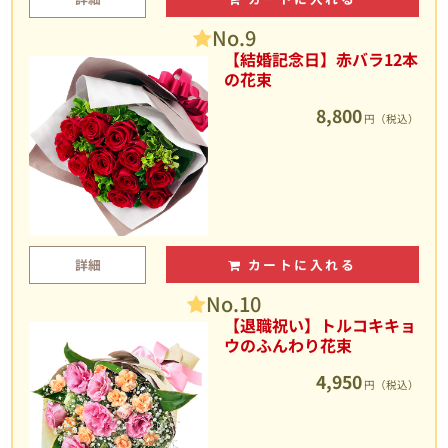
No.9
【結婚記念日】赤バラ12本
の花束
8,800
円（税込）
詳細
カートに入れる
No.10
【退職祝い】トルコキキョ
ウのふんわり花束
4,950
円（税込）