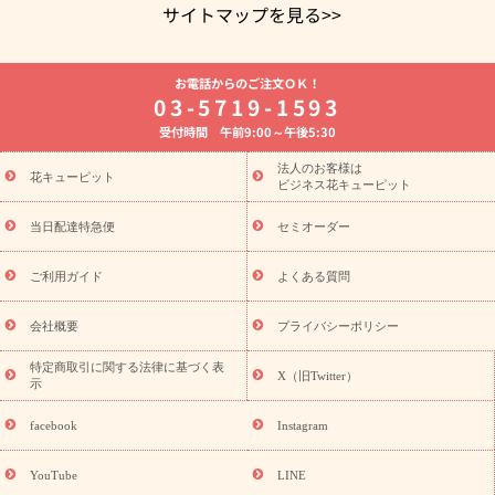
サイトマップを見る>>
よく贈られる花
お祝いの花特集
誕生日フラワーギフト特集
お電話からのご注文ＯＫ！
8月の誕生花(トルコキキョウ)
開店・開業祝い
退職祝い
結
03-5719-1593
婚記念日
お供え・お悔やみ
お供え・お悔やみの花
四十九日
受付時間 午前9:00～午後5:30
法要以降に贈る花
通夜・葬儀に贈る花
胡蝶蘭・花鉢
プリザ
ーブドフラワー
季節のイベント
ひまわり ギフト・プレゼント
法人のお客様は
季節のイベント
花キューピット
特集
お盆 花（新盆・初盆）
お盆 花（新
ビジネス花キューピット
盆・初盆）
お盆 花（新盆・初盆）
お盆・お供え 花とセットギ
フト
お盆・お供え プリザーブドフラワー
ひまわり ギフト・プ
当日配達特急便
セミオーダー
レゼント特集
夏の花贈り・お中元・暑中見舞い 花のギフト特集
敬老の日におくる花ギフト・プレゼント特集
敬老の日におくる
ご利用ガイド
よくある質問
花ギフト・プレゼント特集
敬老の日 花のおすすめランキング
敬
老の日 花鉢植えのギフト・プレゼント特集
敬老の日 花とセットギ
会社概要
プライバシーポリシー
フト・プレゼント特集
敬老の日の花 全てのギフト一覧
キャン
ペーン
映画『ウォーターガーディアンズ』コラボキャンペーン
特定商取引に関する法律に基づく表
X（旧Twitter）
示
誕生日の花を探す
「きょう誕生日なんです」キャンペーン
誕生日フラワーギフト
誕生日フラワーギフト特集
誕生日フラワ
facebook
Instagram
ーギフト商品一覧
バラ
ユリ
トルコキキョウ
8月の誕生花
(トルコキキョウ)
9月の誕生花(リンドウ)
誕生日セットギフト
YouTube
LINE
用途か
キャンペーン
「きょう誕生日なんです」キャンペーン