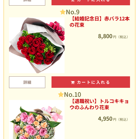
No.9
【結婚記念日】赤バラ12本
の花束
8,800
円（税込）
詳細
カートに入れる
No.10
【退職祝い】トルコキキョ
ウのふんわり花束
4,950
円（税込）