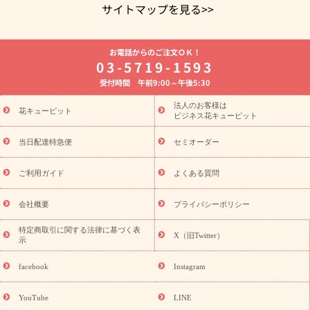
サイトマップを見る>>
よく贈られる花
お祝いの花特集
誕生日フラワーギフト特集
お電話からのご注文ＯＫ！
8月の誕生花(トルコキキョウ)
開店・開業祝い
退職祝い
結
03-5719-1593
婚記念日
お供え・お悔やみ
お供え・お悔やみの花
四十九日
受付時間 午前9:00～午後5:30
法要以降に贈る花
通夜・葬儀に贈る花
胡蝶蘭・花鉢
プリザ
ーブドフラワー
季節のイベント
ひまわり ギフト・プレゼント
法人のお客様は
季節のイベント
花キューピット
特集
お盆 花（新盆・初盆）
お盆 花（新
ビジネス花キューピット
盆・初盆）
お盆 花（新盆・初盆）
お盆・お供え 花とセットギ
フト
お盆・お供え プリザーブドフラワー
ひまわり ギフト・プ
当日配達特急便
セミオーダー
レゼント特集
夏の花贈り・お中元・暑中見舞い 花のギフト特集
敬老の日におくる花ギフト・プレゼント特集
敬老の日におくる
ご利用ガイド
よくある質問
花ギフト・プレゼント特集
敬老の日 花のおすすめランキング
敬
老の日 花鉢植えのギフト・プレゼント特集
敬老の日 花とセットギ
会社概要
プライバシーポリシー
フト・プレゼント特集
敬老の日の花 全てのギフト一覧
キャン
ペーン
映画『ウォーターガーディアンズ』コラボキャンペーン
特定商取引に関する法律に基づく表
X（旧Twitter）
示
誕生日の花を探す
「きょう誕生日なんです」キャンペーン
誕生日フラワーギフト
誕生日フラワーギフト特集
誕生日フラワ
facebook
Instagram
ーギフト商品一覧
バラ
ユリ
トルコキキョウ
8月の誕生花
(トルコキキョウ)
9月の誕生花(リンドウ)
誕生日セットギフト
YouTube
LINE
用途か
キャンペーン
「きょう誕生日なんです」キャンペーン