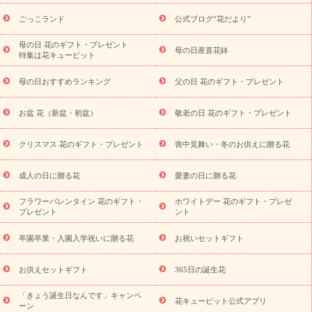
ら探す
お祝いの花特集
当日配達特急便
お祝い商品一覧
お
ごっこランド
公式ブログ“花だより”
祝い
開店・開業祝い
新築・引っ越し祝い
退職祝い
結婚記
念日
結婚祝い
出産祝い
退院祝い・快気祝い
還暦祝い・長
母の日 花のギフト・プレゼント
母の日産直花鉢
特集は花キューピット
寿祝い
プチギフト
ペットのお祝いフラワー
お中元・暑中見
舞い
敬老の日
お供え・お悔やみ
当日配達特急便 お供え
お
母の日おすすめランキング
父の日 花のギフト・プレゼント
供え・お悔やみ商品一覧
お供え・お悔やみの花
四十九日法要以
降に贈る花
通夜・葬儀に贈る花
お供え お花とセットギフト
お盆 花（新盆・初盆）
敬老の日 花のギフト・プレゼント
お供え プリザーブドフラワー
ペットのお供えフラワー
お盆（新
盆・初盆）
その他
お祝い返し
お見舞い
お取り寄せギフト
ビジネス用
ご自宅用
観葉植物
ミディ胡蝶蘭
プリザーブ
クリスマス 花のギフト・プレゼント
喪中見舞い・冬のお供えに贈る花
スタイルから探す
ドフラワー
アレンジメント
花束
スタ
ンド花
お祝い
お供え・お悔やみ
胡蝶蘭
胡蝶蘭・花鉢
ミ
成人の日に贈る花
愛妻の日に贈る花
ディ胡蝶蘭・お祝い
ミディ胡蝶蘭・お供え
世界初の青色胡蝶蘭
フラワーバレンタイン 花のギフト・
ホワイトデー 花のギフト・プレゼ
観葉植物
観葉植物
産直多肉植物
プリザーブドフラワー
プレゼント
ント
お祝い
お供え・お悔やみ
花とセットギフト
セミオーダー
プチギフト（hanamore -ハナモア-）
花とみどりのeギフト
花
卒園卒業・入園入学祝いに贈る花
お祝いセットギフト
キューピットのeGfit
カラー
ピンク
イエローオレンジ
レッ
予算から探す
ド
お花の種類
バラ
ユリ
トルコキキョウ
お供えセットギフト
365日の誕生花
お祝い
お祝い・
3000円～
お祝い・
4000円～
お祝い・
5000円～
お祝い・
7000円～
お祝い・
10000円～
お供え・お
「きょう誕生日なんです」キャンペ
花キューピット公式アプリ
ーン
悔やみ
お供え・お悔やみ・
3000円～
お供え・お悔やみ・
5000