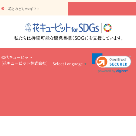
円～
お供え・お悔やみ・
7000円～
お供え・お悔やみ・
10000
花とみどりのeギフト
読み物
円～
注目されている記事
365日の誕生花カレンダー
開店・開業祝
いのマナー
定年退職祝いのマナー
お祝いを贈るときのマナー・
ルール
花キューピットのお祝いコラム一覧
誕生日のお花を「色
彩心理学」で選ぶ方法
結婚祝いの予算相場
出産祝いお役立ち情
報
転職祝いのマナー基礎知識
ペットのお祝いワンポイントアド
バイス
スタンド花（フラスタ）のマナー
お見舞いのマナーとル
花キューピット
ール
新築引っ越し祝いコラム
お祝い花のマナー総まとめ
職
[
花キューピット株式会社
]
Select Language
▼
場上司や先輩へ贈るお祝い花の正解は？
開店祝いの花 選び方ガイ
ド（早見表あり）
お供えを贈るときのマナー・ルール
花キューピットのお供え・
お悔やみ・仏花コラム一覧
花キューピットの仏花のルール・マナ
ーQ&A
ペットの供花の基礎知識とペットロスを癒す向き合い方
一周忌のマナー
四十九日の基礎知識
お盆のルール・マナー
お彼岸のルール・マナー
キリスト教のお葬式の流れ【マナー基礎
知識】
お供え花のマナー総まとめ
仏花の選び方ガイド（早見表
あり)
花キューピット×専門家
CO2排出量削減 / SDGsを考える
プロ直伝10のテクニック
花美人5人の「花のある暮らし」
美
しい“花とお祝い”の世界
花贈りをもっと楽しみたい
男性は花を
もらってうれしい？アンケート
テレワークにおすすめの観葉植