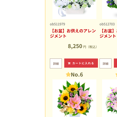
ob511979
ob512703
【お盆】お供えのアレン
【お盆】
ジメント
ジメント
8,250
円（税込）
カートに入れる
詳細
詳細
No.6