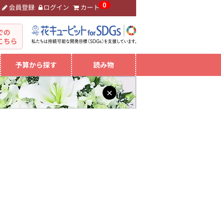
0
会員登録
ログイン
カート
。
での
こちら
予算から探す
読み物
×