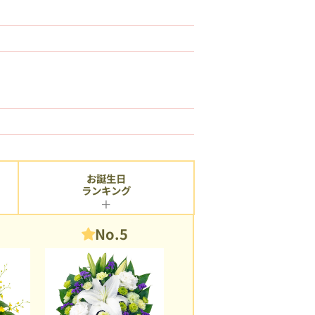
お誕生日
ランキング
No.5