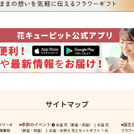
サイトマップ
季節のイベント
誕生
ラワーギ
お盆 花（新盆・初盆）
お盆 花
開業祝
（新盆・初盆）
お盆・お供え 花とセットギフト
お
フラワ