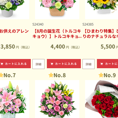
524340
524385
お供えのアレン
【8月の誕生花（トルコキ
【ひまわり特集】
キョウ）】トルコキキョ
りのナチュラルな
ウのナチュラルなアレン
ブアレンジメント
3,850
4,400
5,500
ジメント
円（税込）
円（税込）
カートに入れる
カートに入れる
カートに
詳細
詳細
No.7
No.8
No.9