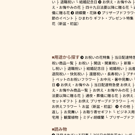
い
退職祝い
結婚記念日
お供え・お悔やみ
え・お悔やみの花
四十九日法要以降に贈る花
儀に贈る花
胡蝶蘭・花鉢
プリザーブドフラワ
節のイベント
ひまわり ギフト・プレゼント特集
花（新盆・初盆）
用途から探す
お祝いの花特集
当日配達特
祝い商品一覧
お祝い
開店・開業祝い
新築・
し祝い
退職祝い
結婚記念日
結婚祝い
出
退院祝い・快気祝い
還暦祝い・長寿祝い
プチ
ペットのお祝いフラワー
お中元・暑中見舞い
日
お供え・お悔やみ
当日配達特急便 お供え
え・お悔やみ商品一覧
お供え・お悔やみの花
法要以降に贈る花
通夜・葬儀に贈る花
お供え
セットギフト
お供え プリザーブドフラワー
ペ
お供えフラワー
お盆（新盆・初盆）
その他
返し
お見舞い
お取り寄せギフト
ビジネス用
宅用
観葉植物
ミディ胡蝶蘭
プリザーブドフ
読み物
注目されている記事
365日の誕生花カレンダ