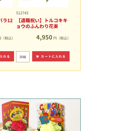
512743
ラ12
【退職祝い】トルコキキ
ョウのふんわり花束
4,950
円（税込）
円（税込）
入れる
カートに入れる
詳細