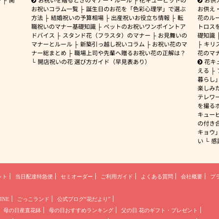
お祝いコラム一覧
誕生日のお花を「色彩心理学」で選ぶ
お供え
方法
結婚祝いの予算相場
出産祝いお役立ち情報
転
花のルー
職祝いのマナー基礎知識
ペットのお祝いワンポイントア
トロス
ドバイス
スタンド花（フラスタ）のマナー
お見舞いの
礎知識
マナーとルール
新築引っ越し祝いコラム
お祝い花のマ
キリ
ナー総まとめ
職場上司や先輩へ贈るお祝い花の正解は？
花のマ
開店祝いの花 選び方ガイド（早見表あり）
花キ
える
暮らし
楽しみ
テレワ
を撮る
キュー
の付き
キョウ
い
感
ット
当日配達特急便
セミオーダー
ご利用ガイド
よくある質問
会社概要
プ
INE
ごっこランド
公式ブログ“花だより”
母の日産直花鉢
母の日おすすめランキング
父の日 花のギフト・プレゼント