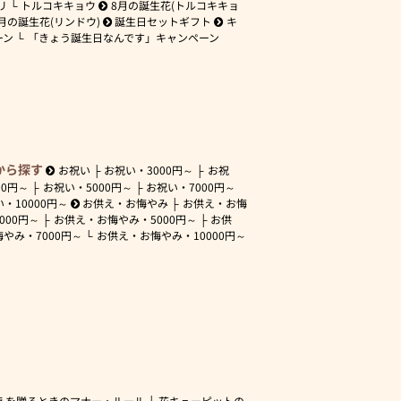
リ
トルコキキョウ
8月の誕生花(トルコキキョ
月の誕生花(リンドウ)
誕生日セットギフト
キ
ーン
「きょう誕生日なんです」キャンペーン
から探す
お祝い
お祝い・
3000円～
お祝
00円～
お祝い・
5000円～
お祝い・
7000円～
い・
10000円～
お供え・お悔やみ
お供え・お悔
3000円～
お供え・お悔やみ・
5000円～
お供
悔やみ・
7000円～
お供え・お悔やみ・
10000円～
えを贈るときのマナー・ルール
花キューピットの