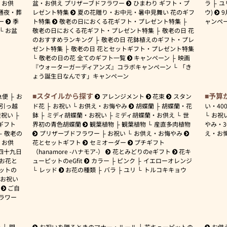
お供
盆・お供え プリザーブドフラワー
ひまわり ギフト・プ
ラ
ユ
通夜・葬
レゼント特集
夏の花贈り・お中元・暑中見舞い 花のギフ
ウ)
9
ー
季
ト特集
敬老の日におくる花ギフト・プレゼント特集
ャンペ
お盆
敬老の日におくる花ギフト・プレゼント特集
敬老の日 花
のおすすめランキング
敬老の日 花鉢植えのギフト・プレ
ゼント特集
敬老の日 花とセットギフト・プレゼント特集
敬老の日の花 全てのギフト一覧
キャンペーン
映画
『ウォーターガーディアンズ』コラボキャンペーン
「き
ょう誕生日なんです」キャンペーン
スタイルから探す
予算
急便
お
アレンジメント
花束
スタン
引っ越
ド花
お祝い
お供え・お悔やみ
胡蝶蘭
胡蝶蘭・花
い・
40
産祝い
鉢
ミディ胡蝶蘭・お祝い
ミディ胡蝶蘭・お供え
世
お祝
ギフト
界初の青色胡蝶蘭
観葉植物
観葉植物
産直多肉植物
やみ・
敬老の
プリザーブドフラワー
お祝い
お供え・お悔やみ
え・お
お供
花とセットギフト
セミオーダー
プチギフト
四十九日
（hanamore -ハナモア-）
花とみどりのeギフト
花キ
 お花と
ューピットのeGfit
カラー
ピンク
イエローオレンジ
ットの
レッド
お花の種類
バラ
ユリ
トルコキキョウ
お祝い
ご自
ラワー
ー
開
お祝いを贈るときのマナー・ルール
花キューピットの
お供