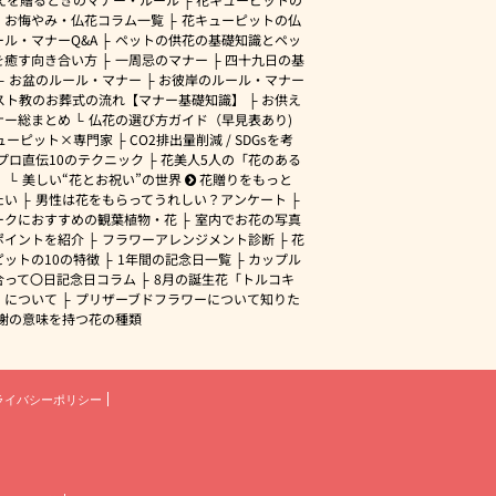
・お悔やみ・仏花コラム一覧
花キューピットの仏
ル・マナーQ&A
ペットの供花の基礎知識とペッ
を癒す向き合い方
一周忌のマナー
四十九日の基
お盆のルール・マナー
お彼岸のルール・マナー
スト教のお葬式の流れ【マナー基礎知識】
お供え
ナー総まとめ
仏花の選び方ガイド（早見表あり)
ューピット×専門家
CO2排出量削減 / SDGsを考
プロ直伝10のテクニック
花美人5人の「花のある
」
美しい“花とお祝い”の世界
花贈りをもっと
たい
男性は花をもらってうれしい？アンケート
ークにおすすめの観葉植物・花
室内でお花の写真
ポイントを紹介
フラワーアレンジメント診断
花
ピットの10の特徴
1年間の記念日一覧
カップル
合って〇日記念日コラム
8月の誕生花「トルコキ
」について
プリザーブドフラワーについて知りた
謝の意味を持つ花の種類
ライバシーポリシー