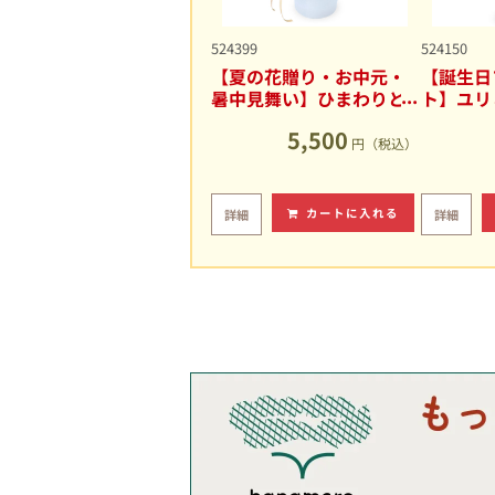
524399
524150
【夏の花贈り・お中元・
【誕生日
暑中見舞い】ひまわりと
ト】ユリ
ユリの爽やかなアレンジ
キュート
5,500
メント
円（税込）
カートに入れる
詳細
詳細