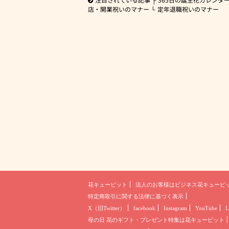
店・開業祝いのマナー
定年退職祝いのマナー
花キューピット
法人のお客様は
ビジネス花キューピ
特定商取引に関する法律に基づく表示
X（旧Twitter）
facebook
Instagram
YouTube
L
母の日 花のギフト・プレゼント
特集は花キューピット