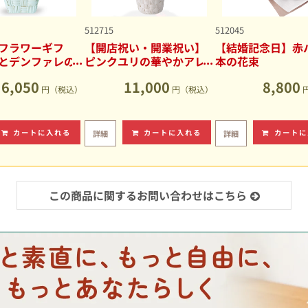
512715
512045
フラワーギフ
【開店祝い・開業祝い】
【結婚記念日】赤バ
とデンファレの
ピンクユリの華やかアレ
本の花束
アレンジメント
ンジメント
6,050
11,000
8,800
円（税込）
円（税込）
カートに入れる
カートに入れる
カートに
詳細
詳細
この商品に関するお問い合わせはこちら