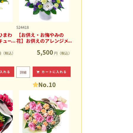
524418
ひまわ
【お供え・お悔やみの
キュー
花】お供えのアレンジメ
ント
5,500
円（税込）
円（税込）
入れる
カートに入れる
詳細
No.10