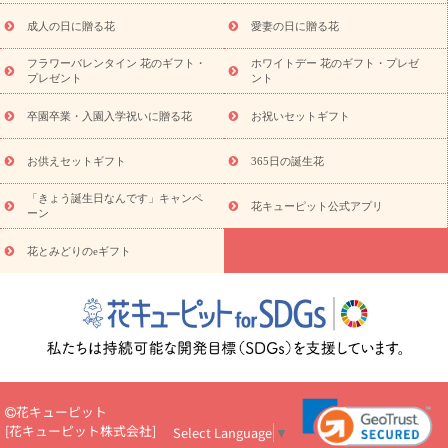
スタイルから探す
ドフラワー
アレンジメント
花束
スタ
ンド花
お祝い
お供え・お悔やみ
胡蝶蘭
胡蝶蘭・花鉢
ミ
成人の日に贈る花
愛妻の日に贈る花
ディ胡蝶蘭・お祝い
ミディ胡蝶蘭・お供え
世界初の青色胡蝶蘭
フラワーバレンタイン 花のギフト・
ホワイトデー 花のギフト・プレゼ
観葉植物
観葉植物
産直多肉植物
プリザーブドフラワー
プレゼント
ント
お祝い
お供え・お悔やみ
花とセットギフト
セミオーダー
プチギフト（hanamore -ハナモア-）
花とみどりのeギフト
花
卒園卒業・入園入学祝いに贈る花
お祝いセットギフト
キューピットのeGfit
カラー
ピンク
イエローオレンジ
レッ
予算から探す
ド
お花の種類
バラ
ユリ
トルコキキョウ
お供えセットギフト
365日の誕生花
お祝い
お祝い・
3000円～
お祝い・
4000円～
お祝い・
5000円～
お祝い・
7000円～
お祝い・
10000円～
お供え・お
「きょう誕生日なんです」キャンペ
花キューピット公式アプリ
ーン
悔やみ
お供え・お悔やみ・
3000円～
お供え・お悔やみ・
5000
円～
お供え・お悔やみ・
7000円～
お供え・お悔やみ・
10000
花とみどりのeギフト
読み物
円～
注目されている記事
365日の誕生花カレンダー
開店・開業祝
いのマナー
定年退職祝いのマナー
お祝いを贈るときのマナー・
ルール
花キューピットのお祝いコラム一覧
誕生日のお花を「色
彩心理学」で選ぶ方法
結婚祝いの予算相場
出産祝いお役立ち情
報
転職祝いのマナー基礎知識
ペットのお祝いワンポイントアド
バイス
スタンド花（フラスタ）のマナー
お見舞いのマナーとル
花キューピット
ール
新築引っ越し祝いコラム
お祝い花のマナー総まとめ
職
[
花キューピット株式会社
]
Select Language
▼
場上司や先輩へ贈るお祝い花の正解は？
開店祝いの花 選び方ガイ