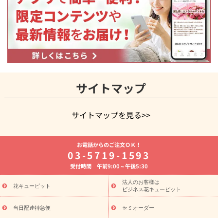
サイトマップ
サイトマップを見る>>
よく贈られる花
お祝いの花特集
誕生日フラワーギフト特集
お電話からのご注文ＯＫ！
8月の誕生花(トルコキキョウ)
開店・開業祝い
退職祝い
結
03-5719-1593
婚記念日
お供え・お悔やみ
お供え・お悔やみの花
四十九日
受付時間 午前9:00～午後5:30
法要以降に贈る花
通夜・葬儀に贈る花
胡蝶蘭・花鉢
プリザ
ーブドフラワー
季節のイベント
ひまわり ギフト・プレゼント
法人のお客様は
季節のイベント
花キューピット
特集
お盆 花（新盆・初盆）
お盆 花（新
ビジネス花キューピット
盆・初盆）
お盆 花（新盆・初盆）
お盆・お供え 花とセットギ
フト
お盆・お供え プリザーブドフラワー
ひまわり ギフト・プ
当日配達特急便
セミオーダー