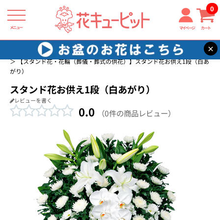
0
メニュー
マイページ
カート
×
花キューピット
スタンド花
スタンド花・花輪（葬儀・葬式の供花）
【スタンド花・花輪（葬儀・葬式の供花）】スタンド花お供え1段（白あ
がり）
スタンド花お供え1段（白あがり）
レビューを書く
0.0
（0件の商品レビュー）