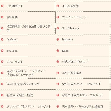
レゼント特集
夏の花贈り・お中元・暑中見舞い 花のギフト特集
敬老の日におくる花ギフト・プレゼント特集
敬老の日におくる
ご利用ガイド
よくある質問
花ギフト・プレゼント特集
敬老の日 花のおすすめランキング
敬
老の日 花鉢植えのギフト・プレゼント特集
敬老の日 花とセットギ
会社概要
プライバシーポリシー
フト・プレゼント特集
敬老の日の花 全てのギフト一覧
キャン
ペーン
映画『ウォーターガーディアンズ』コラボキャンペーン
特定商取引に関する法律に基づく表
X（旧Twitter）
示
誕生日の花を探す
「きょう誕生日なんです」キャンペーン
誕生日フラワーギフト
誕生日フラワーギフト特集
誕生日フラワ
facebook
Instagram
ーギフト商品一覧
バラ
ユリ
トルコキキョウ
8月の誕生花
(トルコキキョウ)
9月の誕生花(リンドウ)
誕生日セットギフト
YouTube
LINE
用途か
キャンペーン
「きょう誕生日なんです」キャンペーン
ら探す
お祝いの花特集
当日配達特急便
お祝い商品一覧
お
ごっこランド
公式ブログ“花だより”
祝い
開店・開業祝い
新築・引っ越し祝い
退職祝い
結婚記
念日
結婚祝い
出産祝い
退院祝い・快気祝い
還暦祝い・長
母の日 花のギフト・プレゼント
母の日産直花鉢
特集は花キューピット
寿祝い
プチギフト
ペットのお祝いフラワー
お中元・暑中見
舞い
敬老の日
お供え・お悔やみ
当日配達特急便 お供え
お
母の日おすすめランキング
父の日 花のギフト・プレゼント
供え・お悔やみ商品一覧
お供え・お悔やみの花
四十九日法要以
降に贈る花
通夜・葬儀に贈る花
お供え お花とセットギフト
お盆 花（新盆・初盆）
敬老の日 花のギフト・プレゼント
お供え プリザーブドフラワー
ペットのお供えフラワー
お盆（新
盆・初盆）
その他
お祝い返し
お見舞い
お取り寄せギフト
ビジネス用
ご自宅用
観葉植物
ミディ胡蝶蘭
プリザーブ
クリスマス 花のギフト・プレゼント
喪中見舞い・冬のお供えに贈る花