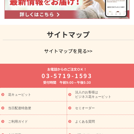
サイトマップ
サイトマップを見る>>
よく贈られる花
お祝いの花特集
誕生日フラワーギフト特集
お電話からのご注文ＯＫ！
8月の誕生花(トルコキキョウ)
開店・開業祝い
退職祝い
結
03-5719-1593
婚記念日
お供え・お悔やみ
お供え・お悔やみの花
四十九日
受付時間 午前9:00～午後5:30
法要以降に贈る花
通夜・葬儀に贈る花
胡蝶蘭・花鉢
プリザ
ーブドフラワー
季節のイベント
ひまわり ギフト・プレゼント
法人のお客様は
季節のイベント
花キューピット
特集
お盆 花（新盆・初盆）
お盆 花（新
ビジネス花キューピット
盆・初盆）
お盆 花（新盆・初盆）
お盆・お供え 花とセットギ
フト
お盆・お供え プリザーブドフラワー
ひまわり ギフト・プ
当日配達特急便
セミオーダー
レゼント特集
夏の花贈り・お中元・暑中見舞い 花のギフト特集
敬老の日におくる花ギフト・プレゼント特集
敬老の日におくる
ご利用ガイド
よくある質問
花ギフト・プレゼント特集
敬老の日 花のおすすめランキング
敬