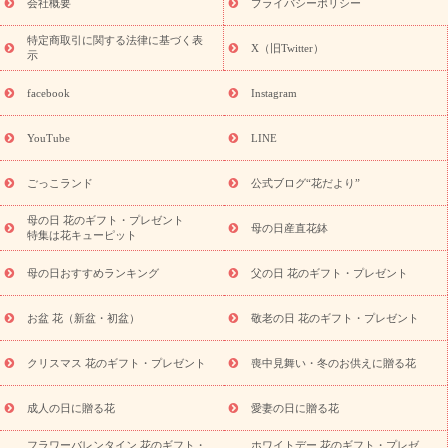
老の日 花鉢植えのギフト・プレゼント特集
敬老の日 花とセットギ
会社概要
プライバシーポリシー
フト・プレゼント特集
敬老の日の花 全てのギフト一覧
キャン
ペーン
映画『ウォーターガーディアンズ』コラボキャンペーン
特定商取引に関する法律に基づく表
X（旧Twitter）
示
誕生日の花を探す
「きょう誕生日なんです」キャンペーン
誕生日フラワーギフト
誕生日フラワーギフト特集
誕生日フラワ
facebook
Instagram
ーギフト商品一覧
バラ
ユリ
トルコキキョウ
8月の誕生花
(トルコキキョウ)
9月の誕生花(リンドウ)
誕生日セットギフト
YouTube
LINE
用途か
キャンペーン
「きょう誕生日なんです」キャンペーン
ら探す
お祝いの花特集
当日配達特急便
お祝い商品一覧
お
ごっこランド
公式ブログ“花だより”
祝い
開店・開業祝い
新築・引っ越し祝い
退職祝い
結婚記
念日
結婚祝い
出産祝い
退院祝い・快気祝い
還暦祝い・長
母の日 花のギフト・プレゼント
母の日産直花鉢
特集は花キューピット
寿祝い
プチギフト
ペットのお祝いフラワー
お中元・暑中見
舞い
敬老の日
お供え・お悔やみ
当日配達特急便 お供え
お
母の日おすすめランキング
父の日 花のギフト・プレゼント
供え・お悔やみ商品一覧
お供え・お悔やみの花
四十九日法要以
降に贈る花
通夜・葬儀に贈る花
お供え お花とセットギフト
お盆 花（新盆・初盆）
敬老の日 花のギフト・プレゼント
お供え プリザーブドフラワー
ペットのお供えフラワー
お盆（新
盆・初盆）
その他
お祝い返し
お見舞い
お取り寄せギフト
ビジネス用
ご自宅用
観葉植物
ミディ胡蝶蘭
プリザーブ
クリスマス 花のギフト・プレゼント
喪中見舞い・冬のお供えに贈る花
スタイルから探す
ドフラワー
アレンジメント
花束
スタ
ンド花
お祝い
お供え・お悔やみ
胡蝶蘭
胡蝶蘭・花鉢
ミ
成人の日に贈る花
愛妻の日に贈る花
ディ胡蝶蘭・お祝い
ミディ胡蝶蘭・お供え
世界初の青色胡蝶蘭
フラワーバレンタイン 花のギフト・
ホワイトデー 花のギフト・プレゼ