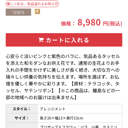
優しく彩る、気品溢れるお供え花
723072
8,980
価格：
円(税込)
カートに入れる
心安らぐ淡いピンクと紫色のバラに、気品あるタッセル
を添えた和モダンなお供え花です。通常の生花よりお手
入れの手間をかけずに美しさが長く続き、大切な方への
瑞々しい供養の気持ちを伝えます。場所を選ばず、お仏
壇を優しく華やかに彩ります。【資材：テラコッタ、タ
ッセル、サテンリボン】【※この商品は、離島などの一
部の地域へのお届けは出来ません】
スタイル：
アレンジメント
サイズ：
高さ20×幅13×奥行13cm
プリザーブドフラワー：バラ、小菊、カスミソ