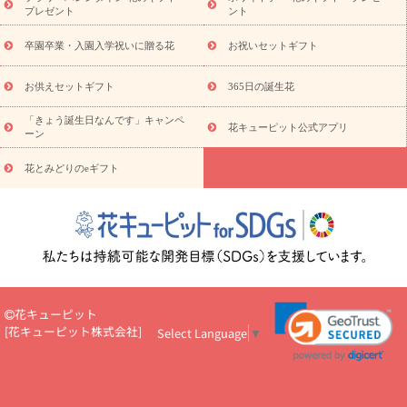
観葉植物
観葉植物
産直多肉植物
プリザーブドフラワー
プレゼント
ント
お祝い
お供え・お悔やみ
花とセットギフト
セミオーダー
プチギフト（hanamore -ハナモア-）
花とみどりのeギフト
花
卒園卒業・入園入学祝いに贈る花
お祝いセットギフト
キューピットのeGfit
カラー
ピンク
イエローオレンジ
レッ
予算から探す
ド
お花の種類
バラ
ユリ
トルコキキョウ
お供えセットギフト
365日の誕生花
お祝い
お祝い・
3000円～
お祝い・
4000円～
お祝い・
5000円～
お祝い・
7000円～
お祝い・
10000円～
お供え・お
「きょう誕生日なんです」キャンペ
花キューピット公式アプリ
ーン
悔やみ
お供え・お悔やみ・
3000円～
お供え・お悔やみ・
5000
円～
お供え・お悔やみ・
7000円～
お供え・お悔やみ・
10000
花とみどりのeギフト
読み物
円～
注目されている記事
365日の誕生花カレンダー
開店・開業祝
いのマナー
定年退職祝いのマナー
お祝いを贈るときのマナー・
ルール
花キューピットのお祝いコラム一覧
誕生日のお花を「色
彩心理学」で選ぶ方法
結婚祝いの予算相場
出産祝いお役立ち情
報
転職祝いのマナー基礎知識
ペットのお祝いワンポイントアド
バイス
スタンド花（フラスタ）のマナー
お見舞いのマナーとル
花キューピット
ール
新築引っ越し祝いコラム
お祝い花のマナー総まとめ
職
[
花キューピット株式会社
]
Select Language
▼
場上司や先輩へ贈るお祝い花の正解は？
開店祝いの花 選び方ガイ
ド（早見表あり）
お供えを贈るときのマナー・ルール
花キューピットのお供え・
お悔やみ・仏花コラム一覧
花キューピットの仏花のルール・マナ