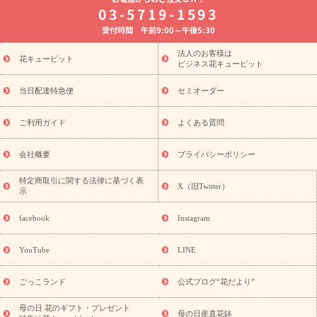
8月の誕生花(トルコキキョウ)
開店・開業祝い
退職祝い
結
03-5719-1593
婚記念日
お供え・お悔やみ
お供え・お悔やみの花
四十九日
受付時間 午前9:00～午後5:30
法要以降に贈る花
通夜・葬儀に贈る花
胡蝶蘭・花鉢
プリザ
ーブドフラワー
季節のイベント
ひまわり ギフト・プレゼント
法人のお客様は
季節のイベント
花キューピット
特集
お盆 花（新盆・初盆）
お盆 花（新
ビジネス花キューピット
盆・初盆）
お盆 花（新盆・初盆）
お盆・お供え 花とセットギ
フト
お盆・お供え プリザーブドフラワー
ひまわり ギフト・プ
当日配達特急便
セミオーダー
レゼント特集
夏の花贈り・お中元・暑中見舞い 花のギフト特集
敬老の日におくる花ギフト・プレゼント特集
敬老の日におくる
ご利用ガイド
よくある質問
花ギフト・プレゼント特集
敬老の日 花のおすすめランキング
敬
老の日 花鉢植えのギフト・プレゼント特集
敬老の日 花とセットギ
会社概要
プライバシーポリシー
フト・プレゼント特集
敬老の日の花 全てのギフト一覧
キャン
誕生日の花を
特定商取引に関する法律に基づく表
ペーン
「きょう誕生日なんです」キャンペーン
X（旧Twitter）
示
探す
誕生日フラワーギフト
誕生日フラワーギフト特集
誕生
日フラワーギフト商品一覧
バラ
ユリ
トルコキキョウ
8月の
facebook
Instagram
誕生花(トルコキキョウ)
9月の誕生花(リンドウ)
誕生日セット
ギフト
キャンペーン
「きょう誕生日なんです」キャンペーン
YouTube
LINE
用途から探す
お祝いの花特集
当日配達特急便
お祝い商品
一覧
お祝い
開店・開業祝い
新築・引っ越し祝い
退職祝い
ごっこランド
公式ブログ“花だより”
結婚記念日
結婚祝い
出産祝い
退院祝い・快気祝い
還暦
祝い・長寿祝い
プチギフト
ペットのお祝いフラワー
お中
母の日 花のギフト・プレゼント
母の日産直花鉢