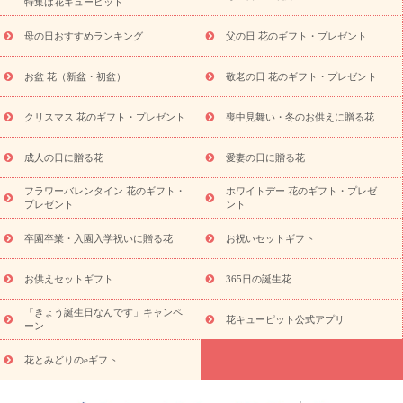
特集は花キューピット
元・暑中見舞い
敬老の日
お供え・お悔やみ
当日配達特急便
お供え
お供え・お悔やみ商品一覧
お供え・お悔やみの花
四
母の日おすすめランキング
父の日 花のギフト・プレゼント
十九日法要以降に贈る花
通夜・葬儀に贈る花
お供え お花とセッ
トギフト
お供え プリザーブドフラワー
ペットのお供えフラワー
お盆 花（新盆・初盆）
敬老の日 花のギフト・プレゼント
お盆（新盆・初盆）
その他
お祝い返し
お見舞い
お取り
寄せギフト
ビジネス用
ご自宅用
観葉植物
ミディ胡蝶蘭
クリスマス 花のギフト・プレゼント
喪中見舞い・冬のお供えに贈る花
スタイルから探す
プリザーブドフラワー
アレンジメント
花束
スタンド花
お祝い
お供え・お悔やみ
胡蝶蘭
胡蝶
成人の日に贈る花
愛妻の日に贈る花
蘭・花鉢
ミディ胡蝶蘭・お祝い
ミディ胡蝶蘭・お供え
世界初
の青色胡蝶蘭
観葉植物
観葉植物
産直多肉植物
プリザーブ
フラワーバレンタイン 花のギフト・
ホワイトデー 花のギフト・プレゼ
ドフラワー
お祝い
お供え・お悔やみ
花とセットギフト
セ
プレゼント
ント
ミオーダー
プチギフト（hanamore -ハナモア-）
花とみどりの
eギフト
花キューピットのeGfit
カラー
ピンク
イエローオ
卒園卒業・入園入学祝いに贈る花
お祝いセットギフト
予
レンジ
レッド
お花の種類
バラ
ユリ
トルコキキョウ
算から探す
お祝い
お祝い・
3000円～
お祝い・
4000円～
お供えセットギフト
365日の誕生花
お祝い・
5000円～
お祝い・
7000円～
お祝い・
10000円～
「きょう誕生日なんです」キャンペ
お供え・お悔やみ
お供え・お悔やみ・
3000円～
お供え・お
花キューピット公式アプリ
ーン
悔やみ・
5000円～
お供え・お悔やみ・
7000円～
お供え・お悔
読み物
やみ・
10000円～
花とみどりのeギフト
注目されている記事
365日の誕生花カレンダー
開店・開業祝
いのマナー
定年退職祝いのマナー
お祝いを贈るときのマナー・