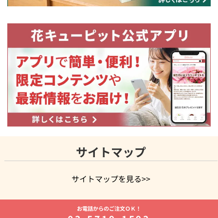
サイトマップ
サイトマップを見る>>
よく贈られる花
お祝いの花特集
誕生日フラワーギフト特集
お電話からのご注文ＯＫ！
8月の誕生花(トルコキキョウ)
開店・開業祝い
退職祝い
結