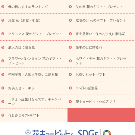
お供え
お供え・お悔やみ商品一覧
お供え・お悔やみの花
四
母の日おすすめランキング
父の日 花のギフト・プレゼント
十九日法要以降に贈る花
通夜・葬儀に贈る花
お供え お花とセッ
トギフト
お供え プリザーブドフラワー
ペットのお供えフラワー
お盆 花（新盆・初盆）
敬老の日 花のギフト・プレゼント
お盆（新盆・初盆）
その他
お祝い返し
お見舞い
お取り
寄せギフト
ビジネス用
ご自宅用
観葉植物
ミディ胡蝶蘭
クリスマス 花のギフト・プレゼント
喪中見舞い・冬のお供えに贈る花
スタイルから探す
プリザーブドフラワー
アレンジメント
花束
スタンド花
お祝い
お供え・お悔やみ
胡蝶蘭
胡蝶
成人の日に贈る花
愛妻の日に贈る花
蘭・花鉢
ミディ胡蝶蘭・お祝い
ミディ胡蝶蘭・お供え
世界初
の青色胡蝶蘭
観葉植物
観葉植物
産直多肉植物
プリザーブ
フラワーバレンタイン 花のギフト・
ホワイトデー 花のギフト・プレゼ
ドフラワー
お祝い
お供え・お悔やみ
花とセットギフト
セ
プレゼント
ント
ミオーダー
プチギフト（hanamore -ハナモア-）
花とみどりの
eギフト
花キューピットのeGfit
カラー
ピンク
イエローオ
卒園卒業・入園入学祝いに贈る花
お祝いセットギフト
予
レンジ
レッド
お花の種類
バラ
ユリ
トルコキキョウ
算から探す
お祝い
お祝い・
3000円～
お祝い・
4000円～
お供えセットギフト
365日の誕生花
お祝い・
5000円～
お祝い・
7000円～
お祝い・
10000円～
「きょう誕生日なんです」キャンペ
お供え・お悔やみ
お供え・お悔やみ・
3000円～
お供え・お
花キューピット公式アプリ
ーン
悔やみ・
5000円～
お供え・お悔やみ・
7000円～
お供え・お悔
読み物
やみ・
10000円～
花とみどりのeギフト
注目されている記事
365日の誕生花カレンダー
開店・開業祝
いのマナー
定年退職祝いのマナー
お祝いを贈るときのマナー・
ルール
花キューピットのお祝いコラム一覧
誕生日のお花を「色