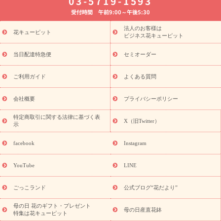
03-5719-1593
婚記念日
お供え・お悔やみ
お供え・お悔やみの花
四十九日
受付時間 午前9:00～午後5:30
法要以降に贈る花
通夜・葬儀に贈る花
胡蝶蘭・花鉢
プリザ
ーブドフラワー
季節のイベント
ひまわり ギフト・プレゼント
法人のお客様は
季節のイベント
花キューピット
特集
お盆 花（新盆・初盆）
お盆 花（新
ビジネス花キューピット
盆・初盆）
お盆 花（新盆・初盆）
お盆・お供え 花とセットギ
フト
お盆・お供え プリザーブドフラワー
ひまわり ギフト・プ
当日配達特急便
セミオーダー
レゼント特集
夏の花贈り・お中元・暑中見舞い 花のギフト特集
敬老の日におくる花ギフト・プレゼント特集
敬老の日におくる
ご利用ガイド
よくある質問
花ギフト・プレゼント特集
敬老の日 花のおすすめランキング
敬
老の日 花鉢植えのギフト・プレゼント特集
敬老の日 花とセットギ
会社概要
プライバシーポリシー
フト・プレゼント特集
敬老の日の花 全てのギフト一覧
キャン
誕生日の花を
特定商取引に関する法律に基づく表
ペーン
「きょう誕生日なんです」キャンペーン
X（旧Twitter）
示
探す
誕生日フラワーギフト
誕生日フラワーギフト特集
誕生
日フラワーギフト商品一覧
バラ
ユリ
トルコキキョウ
8月の
facebook
Instagram
誕生花(トルコキキョウ)
9月の誕生花(リンドウ)
誕生日セット
ギフト
キャンペーン
「きょう誕生日なんです」キャンペーン
YouTube
LINE
用途から探す
お祝いの花特集
当日配達特急便
お祝い商品
一覧
お祝い
開店・開業祝い
新築・引っ越し祝い
退職祝い
ごっこランド
公式ブログ“花だより”
結婚記念日
結婚祝い
出産祝い
退院祝い・快気祝い
還暦
祝い・長寿祝い
プチギフト
ペットのお祝いフラワー
お中
母の日 花のギフト・プレゼント
母の日産直花鉢
特集は花キューピット
元・暑中見舞い
敬老の日
お供え・お悔やみ
当日配達特急便