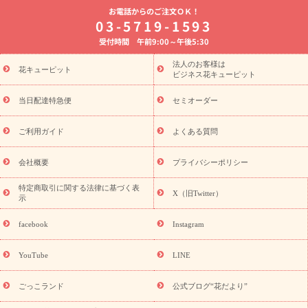
お電話からのご注文ＯＫ！
8月の誕生花(トルコキキョウ)
開店・開業祝い
退職祝い
結
03-5719-1593
婚記念日
お供え・お悔やみ
お供え・お悔やみの花
四十九日
受付時間 午前9:00～午後5:30
法要以降に贈る花
通夜・葬儀に贈る花
胡蝶蘭・花鉢
プリザ
ーブドフラワー
季節のイベント
ひまわり ギフト・プレゼント
法人のお客様は
季節のイベント
花キューピット
特集
お盆 花（新盆・初盆）
お盆 花（新
ビジネス花キューピット
盆・初盆）
お盆 花（新盆・初盆）
お盆・お供え 花とセットギ
フト
お盆・お供え プリザーブドフラワー
ひまわり ギフト・プ
当日配達特急便
セミオーダー
レゼント特集
夏の花贈り・お中元・暑中見舞い 花のギフト特集
敬老の日におくる花ギフト・プレゼント特集
敬老の日におくる
ご利用ガイド
よくある質問
花ギフト・プレゼント特集
敬老の日 花のおすすめランキング
敬
老の日 花鉢植えのギフト・プレゼント特集
敬老の日 花とセットギ
会社概要
プライバシーポリシー
フト・プレゼント特集
敬老の日の花 全てのギフト一覧
キャン
ペーン
映画『ウォーターガーディアンズ』コラボキャンペーン
特定商取引に関する法律に基づく表
X（旧Twitter）
示
誕生日の花を探す
「きょう誕生日なんです」キャンペーン
誕生日フラワーギフト
誕生日フラワーギフト特集
誕生日フラワ
facebook
Instagram
ーギフト商品一覧
バラ
ユリ
トルコキキョウ
8月の誕生花
(トルコキキョウ)
9月の誕生花(リンドウ)
誕生日セットギフト
YouTube
LINE
用途か
キャンペーン
「きょう誕生日なんです」キャンペーン
ら探す
お祝いの花特集
当日配達特急便
お祝い商品一覧
お
ごっこランド
公式ブログ“花だより”
祝い
開店・開業祝い
新築・引っ越し祝い
退職祝い
結婚記