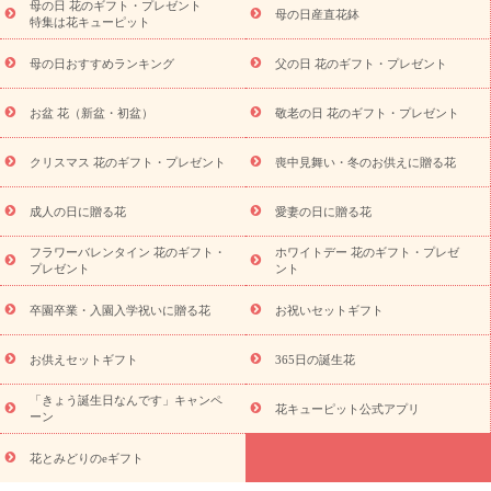
念日
結婚祝い
出産祝い
退院祝い・快気祝い
還暦祝い・長
母の日 花のギフト・プレゼント
母の日産直花鉢
特集は花キューピット
寿祝い
プチギフト
ペットのお祝いフラワー
お中元・暑中見
舞い
敬老の日
お供え・お悔やみ
当日配達特急便 お供え
お
母の日おすすめランキング
父の日 花のギフト・プレゼント
供え・お悔やみ商品一覧
お供え・お悔やみの花
四十九日法要以
降に贈る花
通夜・葬儀に贈る花
お供え お花とセットギフト
お盆 花（新盆・初盆）
敬老の日 花のギフト・プレゼント
お供え プリザーブドフラワー
ペットのお供えフラワー
お盆（新
盆・初盆）
その他
お祝い返し
お見舞い
お取り寄せギフト
ビジネス用
ご自宅用
観葉植物
ミディ胡蝶蘭
プリザーブ
クリスマス 花のギフト・プレゼント
喪中見舞い・冬のお供えに贈る花
スタイルから探す
ドフラワー
アレンジメント
花束
スタ
ンド花
お祝い
お供え・お悔やみ
胡蝶蘭
胡蝶蘭・花鉢
ミ
成人の日に贈る花
愛妻の日に贈る花
ディ胡蝶蘭・お祝い
ミディ胡蝶蘭・お供え
世界初の青色胡蝶蘭
フラワーバレンタイン 花のギフト・
ホワイトデー 花のギフト・プレゼ
観葉植物
観葉植物
産直多肉植物
プリザーブドフラワー
プレゼント
ント
お祝い
お供え・お悔やみ
花とセットギフト
セミオーダー
プチギフト（hanamore -ハナモア-）
花とみどりのeギフト
花
卒園卒業・入園入学祝いに贈る花
お祝いセットギフト
キューピットのeGfit
カラー
ピンク
イエローオレンジ
レッ
予算から探す
ド
お花の種類
バラ
ユリ
トルコキキョウ
お供えセットギフト
365日の誕生花
お祝い
お祝い・
3000円～
お祝い・
4000円～
お祝い・
5000円～
お祝い・
7000円～
お祝い・
10000円～
お供え・お
「きょう誕生日なんです」キャンペ
花キューピット公式アプリ
ーン
悔やみ
お供え・お悔やみ・
3000円～
お供え・お悔やみ・
5000
円～
お供え・お悔やみ・
7000円～
お供え・お悔やみ・
10000
花とみどりのeギフト
読み物
円～