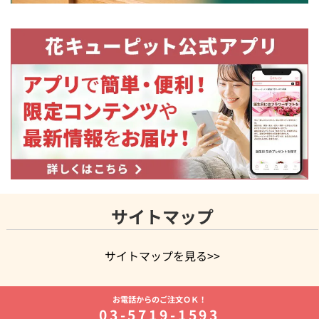
サイトマップ
サイトマップを見る>>
よく贈られる花
お祝いの花特集
誕生日フラワーギフト特集
お電話からのご注文ＯＫ！
8月の誕生花(トルコキキョウ)
開店・開業祝い
退職祝い
結
03-5719-1593
婚記念日
お供え・お悔やみ
お供え・お悔やみの花
四十九日