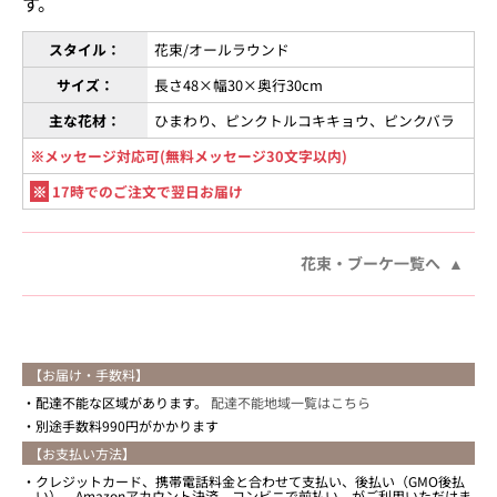
す。
スタイル：
花束/オールラウンド
サイズ：
長さ48×幅30×奥行30cm
主な花材：
ひまわり、ピンクトルコキキョウ、ピンクバラ
※メッセージ対応可(無料メッセージ30文字以内)
※
17時でのご注文で翌日お届け
花束・ブーケ一覧へ
【お届け・手数料】
配達不能な区域があります。
配達不能地域一覧はこちら
別途手数料990円がかかります
【お支払い方法】
クレジットカード、携帯電話料金と合わせて支払い、後払い（GMO後払
い）、Amazonアカウント決済、コンビニで前払い がご利用いただけま