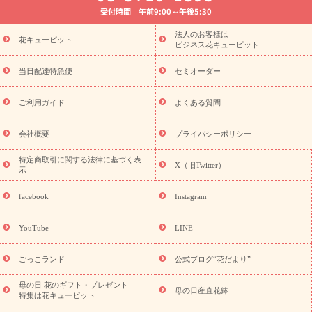
受付時間 午前9:00～午後5:30
法要以降に贈る花
通夜・葬儀に贈る花
胡蝶蘭・花鉢
プリザ
ーブドフラワー
季節のイベント
ひまわり ギフト・プレゼント
法人のお客様は
季節のイベント
花キューピット
特集
お盆 花（新盆・初盆）
お盆 花（新
ビジネス花キューピット
盆・初盆）
お盆 花（新盆・初盆）
お盆・お供え 花とセットギ
フト
お盆・お供え プリザーブドフラワー
ひまわり ギフト・プ
当日配達特急便
セミオーダー
レゼント特集
夏の花贈り・お中元・暑中見舞い 花のギフト特集
敬老の日におくる花ギフト・プレゼント特集
敬老の日におくる
ご利用ガイド
よくある質問
花ギフト・プレゼント特集
敬老の日 花のおすすめランキング
敬
老の日 花鉢植えのギフト・プレゼント特集
敬老の日 花とセットギ
会社概要
プライバシーポリシー
フト・プレゼント特集
敬老の日の花 全てのギフト一覧
キャン
誕生日の花を
特定商取引に関する法律に基づく表
ペーン
「きょう誕生日なんです」キャンペーン
X（旧Twitter）
示
探す
誕生日フラワーギフト
誕生日フラワーギフト特集
誕生
日フラワーギフト商品一覧
バラ
ユリ
トルコキキョウ
8月の
facebook
Instagram
誕生花(トルコキキョウ)
9月の誕生花(リンドウ)
誕生日セット
ギフト
キャンペーン
「きょう誕生日なんです」キャンペーン
YouTube
LINE
用途から探す
お祝いの花特集
当日配達特急便
お祝い商品
一覧
お祝い
開店・開業祝い
新築・引っ越し祝い
退職祝い
ごっこランド
公式ブログ“花だより”
結婚記念日
結婚祝い
出産祝い
退院祝い・快気祝い
還暦
祝い・長寿祝い
プチギフト
ペットのお祝いフラワー
お中
母の日 花のギフト・プレゼント
母の日産直花鉢
特集は花キューピット
元・暑中見舞い
敬老の日
お供え・お悔やみ
当日配達特急便