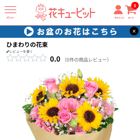
0
メニュー
マイページ
カート
×
花キューピット
花束・ブーケ
【花束・ブーケ】ひまわりの花束
ひまわりの花束
レビューを書く
0.0
（0件の商品レビュー）