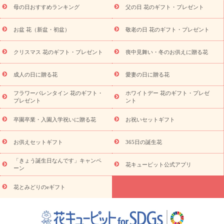
お供え
お供え・お悔やみ商品一覧
お供え・お悔やみの花
四
母の日おすすめランキング
父の日 花のギフト・プレゼント
十九日法要以降に贈る花
通夜・葬儀に贈る花
お供え お花とセッ
トギフト
お供え プリザーブドフラワー
ペットのお供えフラワー
お盆 花（新盆・初盆）
敬老の日 花のギフト・プレゼント
お盆（新盆・初盆）
その他
お祝い返し
お見舞い
お取り
寄せギフト
ビジネス用
ご自宅用
観葉植物
ミディ胡蝶蘭
クリスマス 花のギフト・プレゼント
喪中見舞い・冬のお供えに贈る花
スタイルから探す
プリザーブドフラワー
アレンジメント
花束
スタンド花
お祝い
お供え・お悔やみ
胡蝶蘭
胡蝶
成人の日に贈る花
愛妻の日に贈る花
蘭・花鉢
ミディ胡蝶蘭・お祝い
ミディ胡蝶蘭・お供え
世界初
の青色胡蝶蘭
観葉植物
観葉植物
産直多肉植物
プリザーブ
フラワーバレンタイン 花のギフト・
ホワイトデー 花のギフト・プレゼ
ドフラワー
お祝い
お供え・お悔やみ
花とセットギフト
セ
プレゼント
ント
ミオーダー
プチギフト（hanamore -ハナモア-）
花とみどりの
eギフト
花キューピットのeGfit
カラー
ピンク
イエローオ
卒園卒業・入園入学祝いに贈る花
お祝いセットギフト
予
レンジ
レッド
お花の種類
バラ
ユリ
トルコキキョウ
算から探す
お祝い
お祝い・
3000円～
お祝い・
4000円～
お供えセットギフト
365日の誕生花
お祝い・
5000円～
お祝い・
7000円～
お祝い・
10000円～
「きょう誕生日なんです」キャンペ
お供え・お悔やみ
お供え・お悔やみ・
3000円～
お供え・お
花キューピット公式アプリ
ーン
悔やみ・
5000円～
お供え・お悔やみ・
7000円～
お供え・お悔
読み物
やみ・
10000円～
花とみどりのeギフト
注目されている記事
365日の誕生花カレンダー
開店・開業祝
いのマナー
定年退職祝いのマナー
お祝いを贈るときのマナー・
ルール
花キューピットのお祝いコラム一覧
誕生日のお花を「色