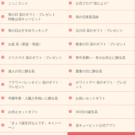
ら探す
お祝いの花特集
当日配達特急便
お祝い商品一覧
お
ごっこランド
公式ブログ“花だより”
祝い
開店・開業祝い
新築・引っ越し祝い
退職祝い
結婚記
念日
結婚祝い
出産祝い
退院祝い・快気祝い
還暦祝い・長
母の日 花のギフト・プレゼント
母の日産直花鉢
特集は花キューピット
寿祝い
プチギフト
ペットのお祝いフラワー
お中元・暑中見
舞い
敬老の日
お供え・お悔やみ
当日配達特急便 お供え
お
母の日おすすめランキング
父の日 花のギフト・プレゼント
供え・お悔やみ商品一覧
お供え・お悔やみの花
四十九日法要以
降に贈る花
通夜・葬儀に贈る花
お供え お花とセットギフト
お盆 花（新盆・初盆）
敬老の日 花のギフト・プレゼント
お供え プリザーブドフラワー
ペットのお供えフラワー
お盆（新
盆・初盆）
その他
お祝い返し
お見舞い
お取り寄せギフト
ビジネス用
ご自宅用
観葉植物
ミディ胡蝶蘭
プリザーブ
クリスマス 花のギフト・プレゼント
喪中見舞い・冬のお供えに贈る花
スタイルから探す
ドフラワー
アレンジメント
花束
スタ
ンド花
お祝い
お供え・お悔やみ
胡蝶蘭
胡蝶蘭・花鉢
ミ
成人の日に贈る花
愛妻の日に贈る花
ディ胡蝶蘭・お祝い
ミディ胡蝶蘭・お供え
世界初の青色胡蝶蘭
フラワーバレンタイン 花のギフト・
ホワイトデー 花のギフト・プレゼ
観葉植物
観葉植物
産直多肉植物
プリザーブドフラワー
プレゼント
ント
お祝い
お供え・お悔やみ
花とセットギフト
セミオーダー
プチギフト（hanamore -ハナモア-）
花とみどりのeギフト
花
卒園卒業・入園入学祝いに贈る花
お祝いセットギフト
キューピットのeGfit
カラー
ピンク
イエローオレンジ
レッ
予算から探す
ド
お花の種類
バラ
ユリ
トルコキキョウ
お供えセットギフト
365日の誕生花
お祝い
お祝い・
3000円～
お祝い・
4000円～
お祝い・
5000円～
お祝い・
7000円～
お祝い・
10000円～
お供え・お
「きょう誕生日なんです」キャンペ
花キューピット公式アプリ
ーン
悔やみ
お供え・お悔やみ・
3000円～
お供え・お悔やみ・
5000