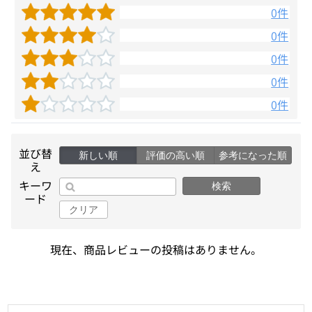
0件
0件
0件
0件
0件
並び替
新しい順
評価の高い順
参考になった順
え
キーワ
検索
ード
クリア
現在、商品レビューの投稿はありません。