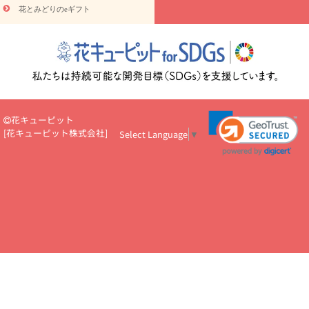
円～
お供え・お悔やみ・
7000円～
お供え・お悔やみ・
10000
花とみどりのeギフト
読み物
円～
注目されている記事
365日の誕生花カレンダー
開店・開業祝
いのマナー
定年退職祝いのマナー
お祝いを贈るときのマナー・
ルール
花キューピットのお祝いコラム一覧
誕生日のお花を「色
彩心理学」で選ぶ方法
結婚祝いの予算相場
出産祝いお役立ち情
報
転職祝いのマナー基礎知識
ペットのお祝いワンポイントアド
バイス
スタンド花（フラスタ）のマナー
お見舞いのマナーとル
花キューピット
ール
新築引っ越し祝いコラム
お祝い花のマナー総まとめ
職
[
花キューピット株式会社
]
Select Language
▼
場上司や先輩へ贈るお祝い花の正解は？
開店祝いの花 選び方ガイ
ド（早見表あり）
お供えを贈るときのマナー・ルール
花キューピットのお供え・
お悔やみ・仏花コラム一覧
花キューピットの仏花のルール・マナ
ーQ&A
ペットの供花の基礎知識とペットロスを癒す向き合い方
一周忌のマナー
四十九日の基礎知識
お盆のルール・マナー
お彼岸のルール・マナー
キリスト教のお葬式の流れ【マナー基礎
知識】
お供え花のマナー総まとめ
仏花の選び方ガイド（早見表
あり)
花キューピット×専門家
CO2排出量削減 / SDGsを考える
プロ直伝10のテクニック
花美人5人の「花のある暮らし」
美
しい“花とお祝い”の世界
花贈りをもっと楽しみたい
男性は花を
もらってうれしい？アンケート
テレワークにおすすめの観葉植