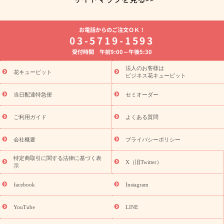
よく贈られる花
お祝いの花特集
誕生日フラワーギフト特集
お電話からのご注文ＯＫ！
8月の誕生花(トルコキキョウ)
開店・開業祝い
退職祝い
結
03-5719-1593
婚記念日
お供え・お悔やみ
お供え・お悔やみの花
四十九日
受付時間 午前9:00～午後5:30
法要以降に贈る花
通夜・葬儀に贈る花
胡蝶蘭・花鉢
プリザ
ーブドフラワー
季節のイベント
ひまわり ギフト・プレゼント
法人のお客様は
季節のイベント
花キューピット
特集
お盆 花（新盆・初盆）
お盆 花（新
ビジネス花キューピット
盆・初盆）
お盆 花（新盆・初盆）
お盆・お供え 花とセットギ
フト
お盆・お供え プリザーブドフラワー
ひまわり ギフト・プ
当日配達特急便
セミオーダー
レゼント特集
夏の花贈り・お中元・暑中見舞い 花のギフト特集
敬老の日におくる花ギフト・プレゼント特集
敬老の日におくる
ご利用ガイド
よくある質問
花ギフト・プレゼント特集
敬老の日 花のおすすめランキング
敬
老の日 花鉢植えのギフト・プレゼント特集
敬老の日 花とセットギ
会社概要
プライバシーポリシー
フト・プレゼント特集
敬老の日の花 全てのギフト一覧
キャン
ペーン
映画『ウォーターガーディアンズ』コラボキャンペーン
特定商取引に関する法律に基づく表
X（旧Twitter）
示
誕生日の花を探す
「きょう誕生日なんです」キャンペーン
誕生日フラワーギフト
誕生日フラワーギフト特集
誕生日フラワ
facebook
Instagram
ーギフト商品一覧
バラ
ユリ
トルコキキョウ
8月の誕生花
(トルコキキョウ)
9月の誕生花(リンドウ)
誕生日セットギフト
YouTube
LINE
用途か
キャンペーン
「きょう誕生日なんです」キャンペーン